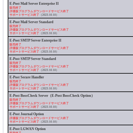
E-Post Mail Server Enterprise II
販売終了
評価版プログラムダウンロードサービス終了
サポートサービス終了
（2023.10.10）
E-Post Mail Server Standard
販売終了
評価版プログラムダウンロードサービス終了
サポートサービス終了
（2023.10.10）
E-Post SMTP Server Enterprise II
販売終了
評価版プログラムダウンロードサービス終了
サポートサービス終了
（2023.10.10）
E-Post SMTP Server Standard
販売終了
評価版プログラムダウンロードサービス終了
サポートサービス終了
（2023.10.10）
E-Post Secure Handler
販売終了
評価版プログラムダウンロードサービス終了
サポートサービス終了
（2023.10.10）
E-Post BossCheck Server（E-Post BossCheck Option）
販売終了
評価版プログラムダウンロードサービス終了
サポートサービス終了
（2023.10.10）
E-Post Journal Option
評価版プログラムダウンロードサービス終了
サポートサービス終了
（2023.10.10）
E-Post LGWAN Option
販売終了