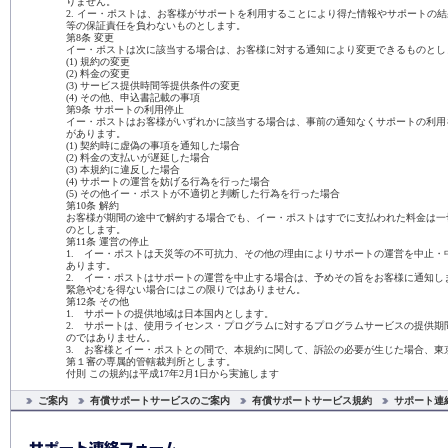
りません。
2. イー・ポストは、お客様がサポートを利用することにより得た情報やサポートの
等の保証責任を負わないものとします。
第8条 変更
イー・ポストは次に該当する場合は、お客様に対する通知により変更できるものとし
(1) 規約の変更
(2) 料金の変更
(3) サービス提供時間等提供条件の変更
(4) その他、申込書記載の事項
第9条 サポートの利用停止
イー・ポストはお客様がいずれかに該当する場合は、事前の通知なくサポートの利用
があります。
(1) 契約時に虚偽の事項を通知した場合
(2) 料金の支払いが遅延した場合
(3) 本規約に違反した場合
(4) サポートの運営を妨げる行為を行った場合
(5) その他イー・ポストが不適切と判断した行為を行った場合
第10条 解約
お客様が期間の途中で解約する場合でも、イー・ポストはすでに支払われた料金は一
のとします。
第11条 運営の停止
1. イー・ポストは天災等の不可抗力、その他の理由によりサポートの運営を中止・
あります。
2. イー・ポストはサポートの運営を中止する場合は、予めその旨をお客様に通知し
緊急やむを得ない場合にはこの限りではありません。
第12条 その他
1. サポートの提供地域は日本国内とします。
2. サポートは、使用ライセンス・プログラムに対するプログラムサービスの提供期
のではありません。
3. お客様とイー・ポストとの間で、本規約に関して、訴訟の必要が生じた場合、東
第１審の専属的管轄裁判所とします。
付則 この規約は平成17年2月1日から実施します
ご案内
有償サポートサービスのご案内
有償サポートサービス規約
サポート連