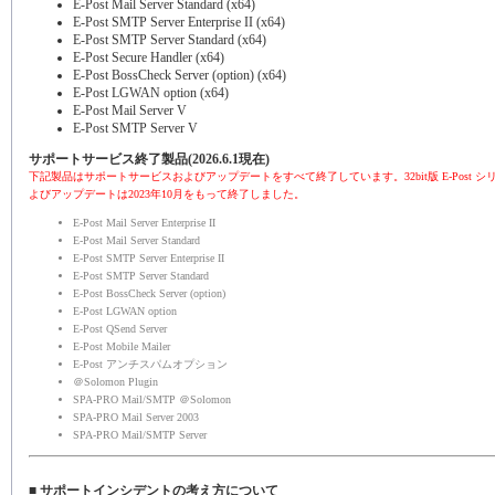
E-Post Mail Server Standard (x64)
E-Post SMTP Server Enterprise II (x64)
E-Post SMTP Server Standard (x64)
E-Post Secure Handler (x64)
E-Post BossCheck Server (option) (x64)
E-Post LGWAN option (x64)
E-Post Mail Server V
E-Post SMTP Server V
サポートサービス終了製品(2026.6.1現在)
下記製品はサポートサービスおよびアップデートをすべて終了しています。32bit版 E-Post 
よびアップデートは2023年10月をもって終了しました。
E-Post Mail Server Enterprise II
E-Post Mail Server Standard
E-Post SMTP Server Enterprise II
E-Post SMTP Server Standard
E-Post BossCheck Server (option)
E-Post LGWAN option
E-Post QSend Server
E-Post Mobile Mailer
E-Post アンチスパムオプション
＠Solomon Plugin
SPA-PRO Mail/SMTP ＠Solomon
SPA-PRO Mail Server 2003
SPA-PRO Mail/SMTP Server
■ サポートインシデントの考え方について