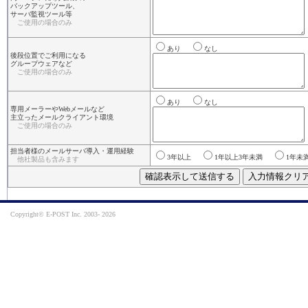
バックアップツール、
サーバ監視ツール等
ご使用の場合のみ
あり
なし
後段位置でご利用になる
グループウェアなど
ご使用の場合のみ
あり
なし
専用メーラーやWebメールなど
主立ったメールクライアント環境
ご使用の場合のみ
担当者様のメールサーバ導入・運用経験
3年以上
1年以上3年未満
1年
他社製品も含みます
Copyright© E-POST Inc. 2003-
2026