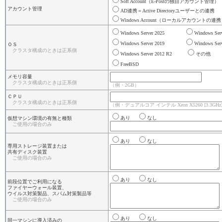
Soft Account（E-Postの独自アカウント管理
アカウント管理
AD連携＝Active Directoryユーザーとの連携
Windows Account（ローカルアカウントの連
Windows Server 2025
Windows Ser
Windows Server 2019
Windows Ser
ＯＳ
クラスタ構成のときは正系側
Windows Server 2012 R2
その他
FreeBSD
メモリ容量
クラスタ構成のときは正系側
（例・2GB）
ＣＰＵ
クラスタ構成のときは正系側
（例・デュアルコア インテル Xeon X5260 [3.3GHz
あり
なし
仮想マシン環境の有無と種類
ご使用の場合のみ
あり
なし
専用ストレージ装置または
共有ディスク装置
ご使用の場合のみ
あり
なし
前段位置でご利用になる
ファイヤーウォール装置、
ウイルス対策製品、スパム対策製品等
ご使用の場合のみ
あり
なし
同一マシンに導入済みの