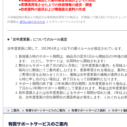
●
未確認他社製品との動作調査依頼およびその対応
●
実環境再現させた上での技術情報の提供・調査
●
技術資料の提供および構築提出資料の作成
※未確認他社製品との検証やお客様独自環境での検証は、評価版にて購入前に十分なチェック
評価版は
ダウンロードページ
よりダウンロードいただけます。
■「次年度更新」についてのルール規定
次年度更新に関して、2012年4月より以下の通りルールが規定されています。
新規購入時のサポート期間は、納品月の翌月1日から開始日の1年後の
ます。（ただし、サポートは、出荷時から開始されます）
弊社からサポート終了月の約2ヶ月前に「次年度更新の案内」を登録ユ
様向けに郵送にてご案内差し上げます。更新希望される場合は、案内
ご希望の旨をお知らせください。価格は次年度更新の価格が適用され
ら特に申し出のない場合は、終了日をもって自動解約となります。
サポート期間の終了後（1年未満の空白期間）次年度更新を行う場合は
了日から1年間のサポート期間として更新されます。料金は次年度更新
初年度購入または次年度更新によるサポート期間が切れた後、1年以上
合、次年度更新の空白期間分の遡及料金が発生します。くれぐれもお
ご案内
有償サポートサービスのご案内
有償サポートサービス規約
サポート連