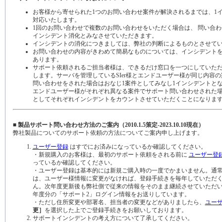
お客様から寄せられた1つのお問い合わせ案件が解決されるまでは、1
対応いたします。
1回のお問い合わせで複数のお問い合わせをいただく場合は、 問い合
インシデント消化とみなさせていただきます。
インシデントの消化につきましては、弊社の判断によるものとさせて
お問い合わせの内容がきわめて簡易なものについては、インシデント
あります。
サポート依頼されるご担当者様は、できるだけ窓口を一つにしていた
します。サーバを管理しているSIer様とエンドユーザー様が同じ内容
問い合わせをされた場合はおなじ1案件としてみなし1インシデントとなり
エンドユーザー様がそれぞれ異なる案件でサポート問い合わせされた
としてそれぞれインシデントをカウントさせていただくことになりま
■ 製品サポート問い合わせ方法のご案内（2010.1.5策定-2023.10.10現在）
弊社製品についてのサポート依頼の方法についてご案内申し上げます。
ユーザー登録
はすでにお済みになっているか確認してください。
・新規購入のお客様は、最初のサポート依頼をされる前に
ユーザー登
っているか確認してください。
・ユーザー登録は基本的には新規ご購入時の一度でかまいません。通
は、ユーザー様情報に変更がなければ、登録手続きを毎年していただ
ん。次年度更新後も弊社側で従来の情報をそのまま継続させていただ
年度分の「サポート2」ログイン情報をお送りしています。
・ただし住所変更や部署名、担当者の変更などがありましたら、
ユー
更］
を選択した上でご登録手続きをお願いしております。
サポートインシデントの考え方について了承してください。