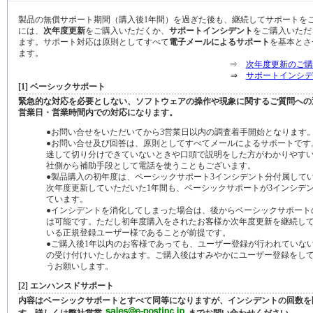
製品の無償サポート期間（購入後1年間）を過ぎた後も、継続してサポートを
には、
次年度更新
をご購入いただくか、
サポートインシデント
をご購入いただ
ます。サポート対応は原則としてすべて
電子メールによるサポート
を基本とさ
ます。
⇒
次年度更新のご購
⇒
サポートインシデ
[1] ベーシックサポート
緊急的な対応を必要としない、ソフトウェアの操作や現象に関するご質問への
営業日・営業時間内での対応になります。
●お問い合せをいただいてから3営業日以内の調査着手開始となります
●お問い合せ及び回答は、原則としてすべてメールによるサポートです
迷して切り分けできていないときや口頭で説明をした方がわかりやす
社側から補助手段として電話を使うこともございます。
●製品購入の初年度は、ベーシックサポート3インシデント分付属して
次年度更新していただいた1年間も、ベーシックサポートが3インシデ
ています。
●インシデントを消化してしまった場合は、後からベーシックサポート
は可能です。ただし初年度購入をされたお客様か次年度更新を継続し
いる正規登録ユーザー様であることが前提です。
●ご購入後1年以内のお客様であっても、ユーザー登録が行われていな
の受け付けいたしかねます。ご購入後はすみやかにユーザー登録をし
うお願いします。
[2] エンハンスドサポート
内容はベーシックサポートとすべて同等になりますが、インシデントの回数を