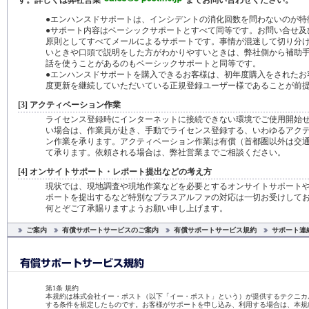
す。詳しくは弊社営業
までお問い合わせください。
●エンハンスドサポートは、インシデントの消化回数を問わないのが特
●サポート内容はベーシックサポートとすべて同等です。お問い合せ及
原則としてすべてメールによるサポートです。事情が混迷して切り分
いときや口頭で説明をした方がわかりやすいときは、弊社側から補助
話を使うことがあるのもベーシックサポートと同等です。
●エンハンスドサポートを購入できるお客様は、初年度購入をされたお
度更新を継続していただいている正規登録ユーザー様であることが前
[3] アクティベーション作業
ライセンス登録時にインターネットに接続できない環境でご使用開始
い場合は、作業員が赴き、手動でライセンス登録する、いわゆるアク
ン作業を承ります。アクティベーション作業は有償（首都圏以外は交
て承ります。依頼される場合は、弊社営業までご相談ください。
[4] オンサイトサポート・レポート提出などの考え方
現状では、現地調査や現地作業などを必要とするオンサイトサポート
ポートを提出するなど特別なプラスアルファの対応は一切お受けして
何とぞご了承賜りますようお願い申し上げます。
ご案内
有償サポートサービスのご案内
有償サポートサービス規約
サポート連
第1条 規約
本規約は株式会社イー・ポスト（以下「イー・ポスト」という）が提供するテクニカ
する条件を規定したものです。お客様がサポートを申し込み、利用する場合は、本規