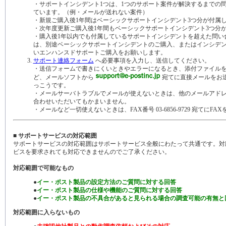
・サポートインシデント1つは、1つのサポート案件が解決するまでの
ています。（例・メールが送れない案件）
・新規ご購入後1年間はベーシックサポートインシデント3つ分が付属
・次年度更新ご購入後1年間もベーシックサポートインシデント3つ分
・購入後1年以内でも付属しているサポートインシデントを超えた問い
は、別途ベーシックサポートインシデントのご購入、またはインシデ
いエンハンスドサポートご購入をお願いします。
サポート連絡フォーム
へ必要事項を入力し、送信してください。
・送信フォームで書きにくいときやエラーになるとき、添付ファイル
ど、メールソフトから
宛てに直接メールをお
っこうです。
・メールサーバトラブルでメールが使えないときは、他のメールアド
合わせいただいてもかまいません。
・メールなど一切使えないときは、FAX番号 03-6856-9729 宛てにF
■ サポートサービスの対応範囲
サポートサービスの対応範囲はサポートサービス全般にわたって共通です。対
ビスを要求されても対応できませんのでご了承ください。
対応範囲で可能なもの
●
イー・ポスト製品の設定方法のご質問に対する回答
●
イー・ポスト製品の仕様や機能のご質問に対する回答
●
イー・ポスト製品の不具合があると見られる場合の調査可能の有無と
対応範囲に入らないもの