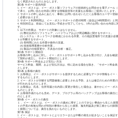
なく承諾されたものとみなします。
第2条 サポート提供内容
1. イー・ポストは、イー・ポスト製ソフトウェアの技術的なお問合せを電子メール（
て承り、お問い合わせ内容に関する情報提供等の支援をお客様にご提供いたします。
2. サポートの申し込みにあたり、事前にお問い合わせいただくお客様のユーザー登
く必要があります。
3. サポート利用時間は、イー・ポストサポートの受付時間（送信は24時間受付）と
4. 特別対応は、前金にてお支払い手続きが完了してから、1件のお問い合わせ内容に
す。
5. 以下の作業は、サポートの対象にはなりません。
(1) 弊社以外のソフトウェア、ハードウェアおよび周辺機器に関するサポート。
(2) システム・ネットワーク全構成にかかわる作業、その他設置場所での支援が必
トが判断するサポート。
(3) 長時間にわたる作業や操作の支援。
(4) 技術指導業務や分析作業 。
(5) 製品の仕様変更や、不具合の分析・修正。
第3条 サポート開始日
お客様の申し込みに対し、イー・ポストがサポート申し込みを受け付け、入金を確認
て契約が成立し、サポート開始日とします。
第4条 サポート料金および支払い方法
サービス料金、期間、および支払方法は、特に定める場合を除き、「サポート料金表
とします。
第5条 お客様の責任
1. お客様は、イー・ポストがサポートを提供するために必要なデータや情報をイー
するものとします。
2. イー・ポストが示唆する問題修復に必要とされる予防、または修正のための作業
が行われるものとします。
3. お客様は、氏名、住所等届け出内容に変更が発生した場合は、速やかにイー・ポ
ものとします。
4. お客様作成のものも含め、データ、プログラム等のバックアップはお客様の責任
のとします。
第6条 イー・ポストの責任
１． イー・ポストは、イー・ポストの責めに帰すことのできない事由から生じた損
トの予見の有無を問わず特別の事情から生じた損害、逸失利益及び第三者からの損害
く損害については、責任を負わないものとします。
第7条 保証
1. イー・ポストは、サポートによりエラーまたは中断の発生が起きないことを保証