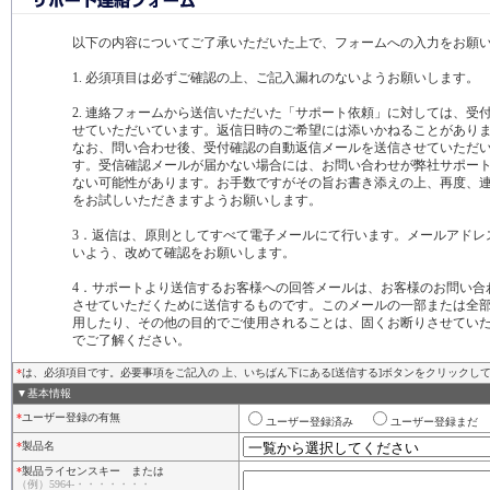
以下の内容についてご了承いただいた上で、フォームへの入力をお願
1. 必須項目は必ずご確認の上、ご記入漏れのないようお願いします。
2. 連絡フォームから送信いただいた「サポート依頼」に対しては、受
せていただいています。返信日時のご希望には添いかねることがあり
なお、問い合わせ後、受付確認の自動返信メールを送信させていただ
す。受信確認メールが届かない場合には、お問い合わせが弊社サポー
ない可能性があります。お手数ですがその旨お書き添えの上、再度、
をお試しいただきますようお願いします。
3．返信は、原則としてすべて電子メールにて行います。メールアドレ
いよう、改めて確認をお願いします。
4．サポートより送信するお客様への回答メールは、お客様のお問い合
させていただくために送信するものです。このメールの一部または全
用したり、その他の目的でご使用されることは、固くお断りさせてい
でご了解ください。
*
は、必須項目です。必要事項をご記入の 上、いちばん下にある[送信する]ボタンをクリックし
▼基本情報
*
ユーザー登録の有無
ユーザー登録済み
ユーザー登録まだ
*
製品名
*
製品ライセンスキー または
（例）5964-・・・・・・・