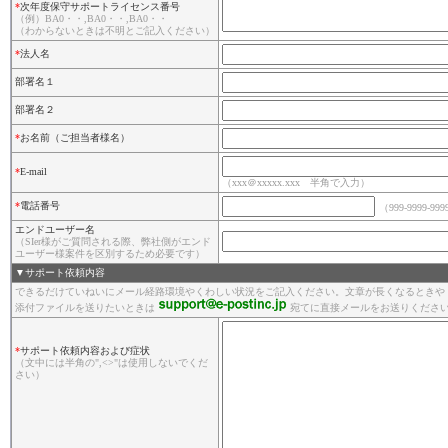
*
次年度保守サポートライセンス番号
（例）BA0・・,BA0・・,BA0・・
（わからないときは不明とご記入ください）
*
法人名
部署名１
部署名２
*
お名前（ご担当者様名）
*
E-mail
（xxx＠xxxxx.xxx 半角で入力）
*
電話番号
（999-9999-
エンドユーザー名
（SIer様がご質問される際、弊社側がエンド
ユーザー様案件を区別するため必要です）
▼サポート依頼内容
できるだけていねいにメール経路環境やくわしい状況をご記入ください。文章が長くなるときや
添付ファイルを送りたいときは
宛てに直接メールをお送りくださ
*
サポート依頼内容および症状
（文中には半角の",<>"は使用しないでくだ
さい）