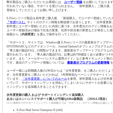
弊社製品をご購入いただいたお客様には、
ユーザー登録
をお願いしております
行われていない場合、サポートを受けられません。「初年度購入」ご購入後、
登録をしていただくようお願い申し上げます。
E-Postシリーズ製品を初年度ご購入後、「新規購入」でユーザー登録してい
「サポート2」
サイトのログイン情報を郵送物でお送りします。「次年度更新
初年度にユーザー登録いただいた内容に基づき、次年度分のログイン情報をお
ユーザー登録済みの場合で社名の変更、住所や担当者の変更などが発生した場
画面から
［内容変更］
を選んで操作を行ってください。
「サポート２」サイトでは、Windows版 E-Postシリーズの最新差分アップデ
EPSTDMARCなどのアドオンツール、Journal Optionのオプションプログラ
「導入後の製品FAQ」の閲覧ができます。最新差分アップデートプログラムの
度行われています。「導入後の製品FAQ」記事は約700個近くあり必要かつ十
います。また『メールサーバシステム運用ガイド』など参考ドキュメント類の
です。過去のアップデート情報については、
最新差分プログラムの更新情報
を
ユーザー様には初期購入後の2年目からは「次年度更新」をご購入いただくよ
す。次年度更新をご購入いただければ、1年間有効なベーシックサポートインシ
ています。
「次年度更新」についてのルール
を参照。初年度購入および次年度
いていて、サポートインシデントを消化してしまいさらにサポートが必要にな
インシデントを追加購入することもできます。
次年度更新の購入 および サポートインシデント追加購入
あるいはエンハンスドサポート購入が可能な64bit版製品 （2026.6.1現在）
[※]１個単位でのサポートインシデント追加購入では「サポート2」ログイン情報はお届けし
E-Post Mail Server Enterprise II (x64)