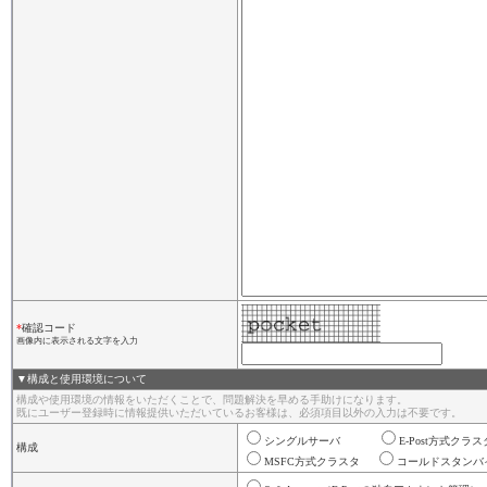
*
確認コード
画像内に表示される文字を入力
▼構成と使用環境について
構成や使用環境の情報をいただくことで、問題解決を早める手助けになります。
既にユーザー登録時に情報提供いただいているお客様は、必須項目以外の入力は不要です。
シングルサーバ
E-Post方式クラ
構成
MSFC方式クラスタ
コールドスタン