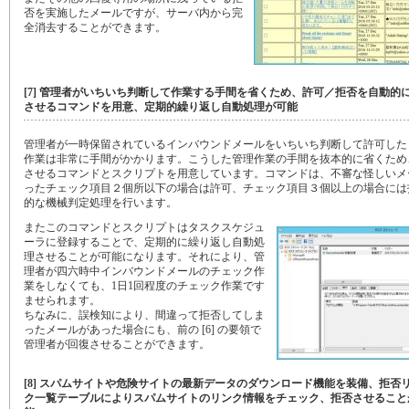
否を実施したメールですが、サーバ内から完
全消去することができます。
[7] 管理者がいちいち判断して作業する手間を省くため、許可／拒否を自動的
させるコマンドを用意、定期的繰り返し自動処理が可能
管理者が一時保留されているインバウンドメールをいちいち判断して許可した
作業は非常に手間がかかります。こうした管理作業の手間を抜本的に省くため
させるコマンドとスクリプトを用意しています。コマンドは、不審な怪しいメ
ったチェック項目２個所以下の場合は許可、チェック項目３個以上の場合には
的な機械判定処理を行います。
またこのコマンドとスクリプトはタスクスケジュ
ーラに登録することで、定期的に繰り返し自動処
理させることが可能になります。それにより、管
理者が四六時中インバウンドメールのチェック作
業をしなくても、1日1回程度のチェック作業です
ませられます。
ちなみに、誤検知により、間違って拒否してしま
ったメールがあった場合にも、前の [6] の要領で
管理者が回復させることができます。
[8] スパムサイトや危険サイトの最新データのダウンロード機能を装備、拒否
ク一覧テーブルによりスパムサイトのリンク情報をチェック、拒否させること