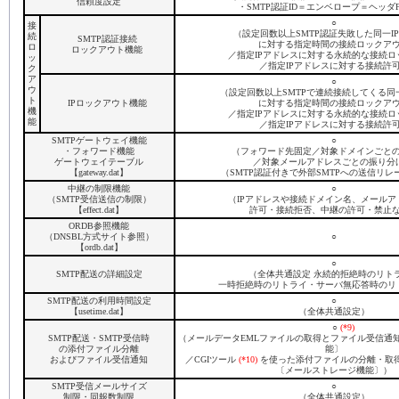
信頼度設定
・SMTP認証ID＝エンベロープ＝ヘッダ
○
接
（設定回数以上SMTP認証失敗した同一I
続
SMTP認証接続
に対する指定時間の接続ロックア
ロ
ロックアウト機能
／指定IPアドレスに対する永続的な接続ロ
ッ
／指定IPアドレスに対する接続許
ク
ア
○
ウ
（設定回数以上SMTPで連続接続してくる同
ト
IPロックアウト機能
に対する指定時間の接続ロックア
機
／指定IPアドレスに対する永続的な接続ロ
能
／指定IPアドレスに対する接続許
SMTPゲートウェイ機能
○
・フォワード機能
（フォワード先固定／対象ドメインごと
ゲートウェイテーブル
／対象メールアドレスごとの振り分け
【gateway.dat】
（SMTP認証付きで外部SMTPへの送信リレ
中継の制限機能
○
（SMTP受信送信の制限）
（IPアドレスや接続ドメイン名、メールア
【effect.dat】
許可・接続拒否、中継の許可・禁止
ORDB参照機能
（DNSBL方式サイト参照）
○
【ordb.dat】
○
SMTP配送の詳細設定
（全体共通設定 永続的拒絶時のリト
一時拒絶時のリトライ・サーバ無応答時のリ
SMTP配送の利用時間設定
○
【usetime.dat】
（全体共通設定）
○
(*9)
SMTP配送・SMTP受信時
（メールデータEMLファイルの取得とファイル受信通
の添付ファイル分離
能〕
およびファイル受信通知
／CGIツール
(*10)
を使った添付ファイルの分離・取
〔メールストレージ機能〕）
SMTP受信メールサイズ
○
制限・同報数制限
（全体共通設定）