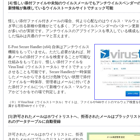
[4] 怪しい添付ファイルや未知のウイルスメールでもアンチウイルスベンダー
新情報が集積しているウイルストータルサイトでチェック可能
怪しい添付ファイル付きメールの場合、何より心配なのはウイルス・マルウェ
ぎ早に出る新種や亜種がとても多く、アンチウイルスベンダーのパターン更新
が多いのが実状です。アンチウイルスのアプライアンスを導入している構成も
した悩みは共通のテーマと言えます。
E-Post Secure Handler (x64) 自体はアンチウイルス
機能をもっていません。ただし必要があれば、対
象メールの添付ファイルを検査することが可能な
仕組みをもっており、怪しい添付ファイルを
VirusTotal（ウイルストータル）サイトでチェック
させることも可能です。Secure Handlerが一時保留
したメールからできるだけ危険でない状態で添付
ファイルを一時保存、管理者はメールに付いてき
た添付ファイルについて新種ウイルス・マルウェ
アかどうかをその場で判定します。
（※）※VirusTotal（ウイルストータル）サイトは、ファイルやWebサイトのマルウェア検査を行
属する専用Webサイトです。
[5] 許可されたメールはホワイトリストへ、拒否されたメールはブラックリス
れのデータテーブルに自動登録
許可されたメールはホワイトリストに、拒否
されたメールはブラックリストにそれぞれの