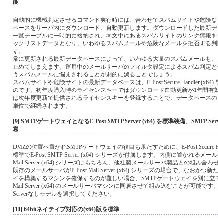
能
自動的に機械判定させるコマンド実行時には、合わせてスパムサイトや危険な
ベースをサーバ内にダウンロード、自動更新します。ダウンロードした最新デ
一覧テーブルに一時的に格納され、本文中にあるスパムサイトのリンク情報を
ックリストデータとなり、いわゆるスパムメールや危険なメールを拒否する判
す。
常に更新される最新データベースによって、いわゆる大量のスパムメールも、
止めてしまえます。運用中のメールサーバのフィルタ設定によるスパム判定と
うスパムメールに悩まされることが劇的に減ることでしょう。
スパムサイトや危険サイトの最新データベースは、E-Post Secure Handler (x6
のです。初年度購入時のライセンスキーではダウンロード自動更新が1年間有
は次年度更新で提供されるライセンスキーを登録することで、データベースの
単位で継続されます。
[9] SMTPゲートウェイとなるE-Post SMTP Server (x64) を標準装備、SMTP 
意
DMZの位置へ置かれSMTPゲートウェイの役目も果たすために、E-Post Secure Handl
標準でE-Post SMTP Server (x64) シリーズが付属します。内側に置かれるメール
Mail Server (x64) シリーズはもちろん、他社製メールサーバ製品との組み合
既存のメールサーバがE-Post Mail Server (x64) シリーズの場合で、なおかつ
イを構築するマシンを確保するのが難しい場合、SMTPゲートウェイを別に立てなく
Mail Server (x64) のメールサーバマシンに同居させて組み込むことが可能です
Serverなしモデルを選択してください。
[10] 64bitネイティブ対応の(x64)版を標準