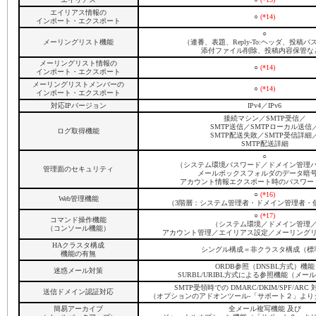
エイリアス情報の
○
(*14)
インポート・エクスポート
○
メーリングリスト機能
（連番、表題、Reply-To:ヘッダ、投稿
添付ファイル削除、投稿内容保管な
メーリングリスト情報の
○
(*14)
インポート・エクスポート
メーリングリストメンバーの
○
(*14)
インポート・エクスポート
対応IPバージョン
IPv4／IPv6
接続マシン／SMTP受信／
SMTP送信／SMTPローカル送信
ログ取得機能
SMTP配送失敗／SMTP受信詳細
SMTP配送詳細
○
（システム環境パスワード／ドメイン管理
管理面のセキュリティ
メールボックスフォルダのデータ暗
アカウント情報エクスポート時のパスワー
○
(*16)
Web管理機能
（3階層：システム管理者・ドメイン管理者・
○
(*17)
コマンド操作機能
（システム環境／ドメイン管理
（コンソール機能）
アカウント管理／エイリアス設定／メーリング
HAクラスタ構成
シングル構成＝非クラスタ構成（標
機能の有無
ORDB参照（DNSBL方式）機能
迷惑メール対策
SURBL/URIBL方式による参照機能（メー
SMTP受領時での DMARC/DKIM/SPF/ARC
送信ドメイン認証対応
（オプションのアドオンツール-「サポート２」よ
簡易アーカイブ
全メール複写機能 及び