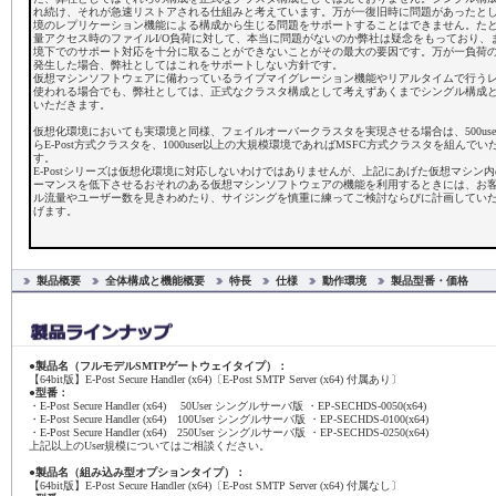
れ続け、それが急速リストアされる仕組みと考えています。万が一復旧時に問題があったと
境のレプリケーション機能による構成から生じる問題をサポートすることはできません。た
量アクセス時のファイルI/O負荷に対して、本当に問題がないのか弊社は疑念をもっており、
境下でのサポート対応を十分に取ることができないことがその最大の要因です。万が一負荷
発生した場合、弊社としてはこれをサポートしない方針です。
仮想マシンソフトウェアに備わっているライブマイグレーション機能やリアルタイムで行う
使われる場合でも、弊社としては、正式なクラスタ構成として考えずあくまでシングル構成
いただきます。
仮想化環境においても実環境と同様、フェイルオーバークラスタを実現させる場合は、500us
らE-Post方式クラスタを、1000user以上の大規模環境であればMSFC方式クラスタを組んで
す。
E-Postシリーズは仮想化環境に対応しないわけではありませんが、上記にあげた仮想マシン内
ーマンスを低下させるおそれのある仮想マシンソフトウェアの機能を利用するときには、お
ル流量やユーザー数を見きわめたり、サイジングを慎重に練ってご検討ならびに計画してい
げます。
製品概要
全体構成と機能概要
特長
仕様
動作環境
製品型番・価格
●製品名（フルモデルSMTPゲートウェイタイプ）：
【64bit版】E-Post Secure Handler (x64)〔E-Post SMTP Server (x64) 付属あり〕
●型番：
・E-Post Secure Handler (x64) 50User シングルサーバ版 ・EP-SECHDS-0050(x64)
・E-Post Secure Handler (x64) 100User シングルサーバ版 ・EP-SECHDS-0100(x64)
・E-Post Secure Handler (x64) 250User シングルサーバ版 ・EP-SECHDS-0250(x64)
上記以上のUser規模についてはご相談ください。
●製品名（組み込み型オプションタイプ）：
【64bit版】E-Post Secure Handler (x64)〔E-Post SMTP Server (x64) 付属なし〕