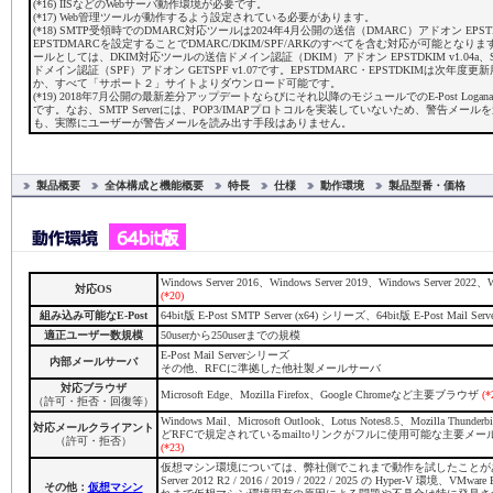
(*16) IISなどのWebサーバ動作環境が必要です。
(*17) Web管理ツールが動作するよう設定されている必要があります。
(*18) SMTP受領時でのDMARC対応ツールは2024年4月公開の送信（DMARC）アドオン EPSTDM
EPSTDMARCを設定することでDMARC/DKIM/SPF/ARKのすべてを含む対応が可能とな
ールとしては、DKIM対応ツールの送信ドメイン認証（DKIM）アドオン EPSTDKIM v1.04a
ドメイン認証（SPF）アドオン GETSPF v1.07です。EPSTDMARC・EPSTDKIMは次年度
か、すべて「サポート２」サイトよりダウンロード可能です。
(*19) 2018年7月公開の最新差分アップデートならびにそれ以降のモジュールでのE-Post Logana
です。なお、SMTP Serverには、POP3/IMAPプロトコルを実装していないため、警告メー
も、実際にユーザーが警告メールを読み出す手段はありません。
製品概要
全体構成と機能概要
特長
仕様
動作環境
製品型番・価格
Windows Server 2016、Windows Server 2019、Windows Server 2022、W
対応OS
(*20)
組み込み可能なE-Post
64bit版 E-Post SMTP Server (x64) シリーズ、64bit版 E-Post Mail Se
適正ユーザー数規模
50userから250userまでの規模
E-Post Mail Serverシリーズ
内部メールサーバ
その他、RFCに準拠した他社製メールサーバ
対応ブラウザ
Microsoft Edge、Mozilla Firefox、Google Chromeなど主要ブラウザ
(*
（許可・拒否・回復等）
Windows Mail、Microsoft Outlook、Lotus Notes8.5、Mozilla Thunder
対応メールクライアント
どRFCで規定されているmailtoリンクがフルに使用可能な主要メ
（許可・拒否）
(*23)
仮想マシン環境については、弊社側でこれまで動作を試したことがある
Server 2012 R2 / 2016 / 2019 / 2022 / 2025 の Hyper-V 環境、VMw
その他：
仮想マシン