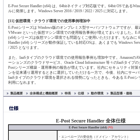
E-Post Secure Handler (x64) は、64bitネイティブ対応版です。64bit OSであるWin
ルに発揮します。Windows Server 2016 / 2019 / 2022 / 2025 に対応します。
[11] 仮想環境・クラウド環境での使用事例増加中
E-Postシリーズは Windows版のオンプレミス型サーバソフトウェアですが、最近では
VMware といった仮想マシン環境での使用報告事例が増えてまいりました。E-Post Sec
(x64) シリーズは仮想マシン環境でも問題なくご使用いただけます。ちなみに 64bit版 E
Handler (x64) シリーズが動作保証している対応OSは、あくまでも Windows Server 201
/ 2025 となります。
また、IaaSタイプのクラウド環境での使用報告事例も増加中です。AmazonのA
ーションズのクラウドサービス、Oracle Cloud Infrastructure 等々のIaaSタ
Postシリーズ構築・運用事例の報告が増えています。社内にセキュリティ対策
ンを従来通り運用するときに選択していただける一方で、今後、社内にサーバ
IaaSタイプのクラウド環境を選択される情勢になったときも、今ある E-Post
利用になれます。
製品概要
全体構成と機能概要
特長
仕様
動作環境
製品型番・価格
E-Post Secure Handler 全体仕様
E-Post Secure Handler (x64)
(*0)
・エンベロープの受信先（ドメイン・アカウント）