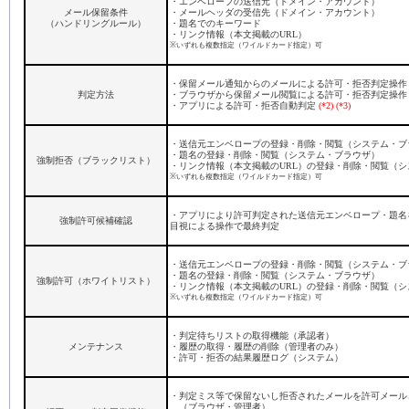
・エンベロープの送信元（ドメイン・アカウント）
メール保留条件
・メールヘッダの受信先（ドメイン・アカウント）
（ハンドリングルール）
・題名でのキーワード
・リンク情報（本文掲載のURL）
※いずれも複数指定（ワイルドカード指定）可
・保留メール通知からのメールによる許可・拒否判定操作
判定方法
・ブラウザから保留メール閲覧による許可・拒否判定操
・アプリによる許可・拒否自動判定
(*2) (*3)
・送信元エンベロープの登録・削除・閲覧（システム・ブ
・題名の登録・削除・閲覧（システム・ブラウザ）
強制拒否（ブラックリスト）
・リンク情報（本文掲載のURL）の登録・削除・閲覧（シ
※いずれも複数指定（ワイルドカード指定）可
・アプリにより許可判定された送信元エンベロープ・題名
強制許可候補確認
目視による操作で最終判定
・送信元エンベロープの登録・削除・閲覧（システム・ブ
・題名の登録・削除・閲覧（システム・ブラウザ）
強制許可（ホワイトリスト）
・リンク情報（本文掲載のURL）の登録・削除・閲覧（シ
※いずれも複数指定（ワイルドカード指定）可
・判定待ちリストの取得機能（承認者）
メンテナンス
・履歴の取得・履歴の削除（管理者のみ）
・許可・拒否の結果履歴ログ（システム）
・判定ミス等で保留ないし拒否されたメールを許可メール
（ブラウザ・管理者）