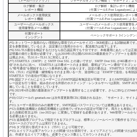
（メールバックアップ）
ジャーナルオプション機能（「サポート２」よ
ログ解析・集計
ログ解析・集計レポート機能
レポート機能
（付属ツールE-Post Loganalyzerに
メールボックス使用状況
メールボックス使用状況レポート
レポート機能
（付属ツールE-Post Loganalyzerによ
ユーザーへのメールボックス
ユーザーへのメールボックス使用量警告
使用量警告メール機能
（付属ツールE-Post Loganalyzerによ
付属サポート
ベーシックサポート 3インシデン
インシデント
(*5) ネットワーク負荷のない理想的な環境でのメールサイズ2～3KB程度による試験結果で
定を多数登録しているとき、設定量だけ負荷がかかり、配送能力は低下します。
(*6) SSL/TLS通信を検証するだけなら自己認証局でも十分ですが、本格運用にあたっては正
証明書の発行と取得が必要です。なお2019年1月公開の20181224最新差分アップデートを適用
は廃止され、TLS1.0～TLS1.3に対応します。
(*7) STARTTLS（SMTP）と SMTP Over SSL との違いですが、SMTP Over SSL が46
信"されるのに比べ、 STARTTLS は25番ポートのまま接続、最初は"プレーン通信"でネゴ
ら"暗号通信"を開始するという基本的な違いがあります。設定の要点は、STARTTLS での受信時に
SSL（TLS）の証明書・鍵情報をそのまま用いる一方、送信時には「ESMTPで送信」を有効
STARTTLS での送信が可能になります。
(*8) 認証ファイルによりユーザーごとのSMTP認証有無設定が可能です。またSMTP認証付き
レー設定を行う場合、組み合わせる外部のホスティング・レンタルサーバは原則、SMTP AUT
施していることを前提としています。
(*9) 2021年4月公開の最新差分アップデートを適用することが必要です。さらにIISなどのW
です。
(*10) CGIツールの getattach.exe は次年度更新用CDに収録されるほか、「サポート２」
す。
(*11) ユーザー名部分のみの連携です。SMTP認証パスワードについては連携はありません。
(*12) 自動転送機能と自動応答機能とは排他でいずれかの設定が可能です。両方とも有効に
また自動応答文はJIS（iso-2022-jp）に変換して登録する必要があります。Web管理ツール
る必要はありません。
(*13) 追加処理プログラムで指定できるプログラムは、標準コンソールベースで動作するプ
GUIベースのプログラムは実行できません。
(*14) タブ区切り形式テキスト（TSV）により可能です。
(*15) エイリアスは実アカウントとの関連づけが原則です。エイリアスどうしの関連づけは
お、作成するエイリアス数も、必要ライセンス数としてカウントされます。