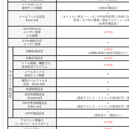
メールボックス
○
保管サイズ制限
（全体共通設定）
○
メールフィルタ設定
（タイトル／本文／ヘッダ／SPAM判定用にURIBL [S
【mail.dat】
拒否／タグ付け通過／指定アカウントへの
（全体共通設定）
ActiveDirectory
ユーザー管理
○
(*11)
との連携
E-Post独自方式
○
ユーザー管理
○
(*12)
自動転送設定
（自動転送時の送信元指定など
自動応答設定
○
(*12)
「メール制御」機能での
○
(*13)
追加処理プログラム
ア
メールボックス
○
カ
保管サイズ制限
ウ
個別メールフィルタ
ン
○
設定 -【mail.dat】
ト
別
利用時間設定
○
設
送信先制限設定
○
定
【sender.dat】
（指定アドレス・ドメインの送信許可／
SMTP受信制限設定
○
【effect.dat】
（指定アドレス・ドメインの受信許可／
○
SMTP認証設定
（認証あり・認証なし）
アカウント情報の
○
(*14)
インポート・エクスポート
エイリアス
○
(*15)