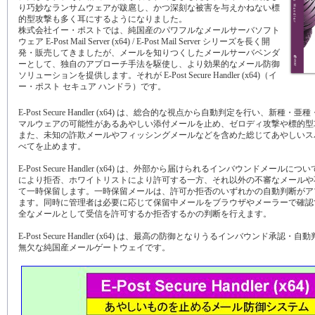
り巧妙なランサムウェアが跋扈し、かつ深刻な被害を与えかねない標
的型攻撃も多く耳にするようになりました。
株式会社イー・ポストでは、純国産のパワフルなメールサーバソフト
ウェア E-Post Mail Server (x64) / E-Post Mail Server シリーズを長く開
発・販売してきましたが、メールを知りつくしたメールサーバベンダ
ーとして、独自のアプローチ手法を駆使し、より効果的なメール防御
ソリューションを提供します。それが E-Post Secure Handler (x64)（イ
ー・ポスト セキュア ハンドラ）です。
E-Post Secure Handler (x64) は、総合的な視点から自動判定を行い、新種
マルウェアの可能性があるあやしい添付メールを止め、ゼロディ攻撃や標的型
また、未知の詐欺メールやフィッシングメールなどを含めた総じてあやしいス
べてを止めます。
E-Post Secure Handler (x64) は、外部から届けられるインバウンドメール
により拒否、ホワイトリストにより許可する一方、それ以外の不審なメールや
て一時保留します。一時保留メールは、許可か拒否のいずれかの自動判断がア
ます。同時に管理者は必要に応じて保留中メールをブラウザやメーラーで確認
全なメールとして受信を許可するか拒否するかの判断を行えます。
E-Post Secure Handler (x64) は、最高の防御となりうるインバウンド承認
無欠な純国産メールゲートウェイです。