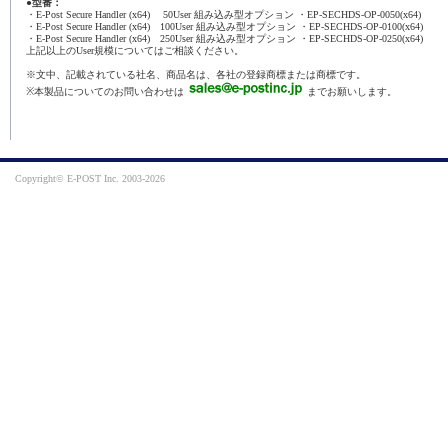
●型番：
・E-Post Secure Handler (x64) 50User 組み込み型オプション ・EP-SECHDS-OP-0050(x64)
・E-Post Secure Handler (x64) 100User 組み込み型オプション ・EP-SECHDS-OP-0100(x64)
・E-Post Secure Handler (x64) 250User 組み込み型オプション ・EP-SECHDS-OP-0250(x64)
上記以上のUser規模についてはご相談ください。
※文中、記載されている社名、商品名は、各社の登録商標または商標です。
※本製品についてのお問い合わせは
までお願いします。
Copyright© E-POST Inc. 2003-
2026