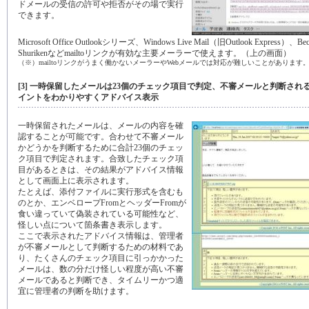
ドメールの受信の許可や拒否がその場で実行
できます。
Microsoft Office Outlookシリーズ、Windows Live Mail（旧Outlook Express）、Be
Shurikenなどmailtoリンクが有効な主要メーラーで使えます。（上の画面）
（※）mailtoリンクがうまく働かないメーラーやWebメールでは対応が難しいことがあります
[3] 一時保留したメールは23個のチェック項目で判定、不審メールと判断され
イントをわかりやすくアドバイス表示
一時保留されたメールは、メールの内容を確
認することが可能です。合わせて不審メール
かどうかを判断するために合計23個のチェッ
ク項目で判定されます。合致したチェック項
目があるときは、その結果がアドバイス情報
として画面上に表示されます。
たとえば、添付ファイルに実行形式を含むも
のとか、エンベロープFromとヘッダーFromが
食い違っていて偽装されている可能性など、
怪しい点について箇条書き表示します。
ここで表示されたアドバイス情報は、管理者
が不審メールとして判断するための材料であ
り、たくさんのチェック項目に引っかかった
メールは、数の分だけ怪しい程度が高い不審
メールであると判断でき、タイムリーかつ適
宜に管理者の判断を助けます。