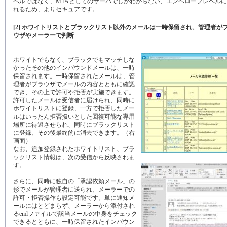
ベルではなく、MTAとしてのサーバでしかわからない、エンベロープレベル
れるため、よりセキュアです。
[2] ホワイトリストとブラックリスト以外のメールは一時保留され、管理者が
ウザやメーラーで判断
ホワイトでもなく、ブラックでもマッチしな
かったその他のインバウンドメールは、一時
保留されます。一時保留されたメールは、管
理者がブラウザでメールの内容とともに確認
でき、その上で許可や拒否が実施できます。
許可したメールは受信者に届けられ、同時に
ホワイトリストに登録、一方で拒否したメー
ルはいったん拒否扱いとした回復可能な専用
場所に待避させられ、同時にブラックリスト
に登録、その後最終的に消去できます。（右
画面）
なお、追加登録されたホワイトリスト、ブラ
ックリスト情報は、次の受信から反映されま
す。
さらに、同時に独自の「承認依頼メール」の
形でメールが管理者に送られ、メーラーでの
許可・拒否操作も設定可能です。単に通知メ
ールにはとどまらず、メーラーから添付され
るemlファイルで該当メールの中身をチェック
できるとともに、一時保留されたインバウン