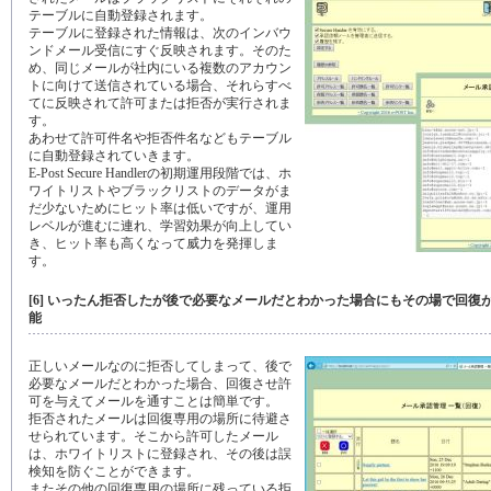
テーブルに自動登録されます。
テーブルに登録された情報は、次のインバウ
ンドメール受信にすぐ反映されます。そのた
め、同じメールが社内にいる複数のアカウン
トに向けて送信されている場合、それらすべ
てに反映されて許可または拒否が実行されま
す。
あわせて許可件名や拒否件名などもテーブル
に自動登録されていきます。
E-Post Secure Handlerの初期運用段階では、ホ
ワイトリストやブラックリストのデータがま
だ少ないためにヒット率は低いですが、運用
レベルが進むに連れ、学習効果が向上してい
き、ヒット率も高くなって威力を発揮しま
す。
[6] いったん拒否したが後で必要なメールだとわかった場合にもその場で回復
能
正しいメールなのに拒否してしまって、後で
必要なメールだとわかった場合、回復させ許
可を与えてメールを通すことは簡単です。
拒否されたメールは回復専用の場所に待避さ
せられています。そこから許可したメール
は、ホワイトリストに登録され、その後は誤
検知を防ぐことができます。
またその他の回復専用の場所に残っている拒