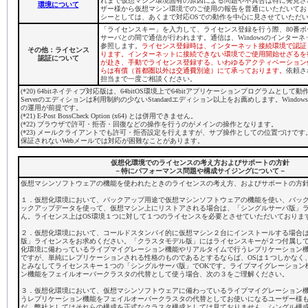
れまで仮想マシン環境固有の原因による問題や不具合は特に発見さ
環境について
ザー様から仮想マシン環境でのご使用の報告を普通にいただいてお
シーとしては、あくまで対応OSでの動作を中心に見させていただ
「ライセンスキー」を入力して、ライセンス登録を行う際、80番ポ
サーバとの間で通信が行われます。通信は、Windowsのインター
参照します。
ライセンス登録時は、インターネット接続環境で認証
その他：ライセンス
ります。インターネットに接続できない環境でご使用開始せざるを
認証について
が赴き、手動でライセンス登録する、いわゆるアクティベーション
らは有償（首都圏以外は交通費別途）にて承っております。
依頼さ
担当まで一度ご相談ください。
(*20) 64bitネイティブ対応版は、64bitOS環境上で64bitアプリケーションプログラムとして動作
Serverのエディションは利用制約の少ないStandardエディション以上をお薦めします。Windows 
の運用が前提です。
(*21) E-Post BossCheck Option (x64) とは併用できません。
(*22) ブラウザで許可・拒否・回復などの操作を行うのがメインの操作となります。
(*23) メールクライアントでも許可・拒否設定を行えますが、サブ操作としての位置づけです。m
保証されないWebメールでは対応が困難なことがあります。
仮想化環境でのライセンスの考え方およびサポートの方針
－特にパフォーマンス問題や構成サイジングについて－
仮想マシンソフトウェアの機能を使われたときのライセンスの考え方、およびサポートの方
１．仮想化環境において、バックアップ用途で仮想マシンソフトウェアの機能を使い、バッ
ックアップデータを使って、仮想マシン上にリストアされる場合は、「シングルサーバ版」
ん。ライセンス上はOS環境１つに対して１つのライセンスを必要とさせていただいておりま
２．仮想化環境において、コールドスタンバイ的に仮想マシン２台にインストールする場合
版」ライセンスをお求めください。「クラスタモデル版」にはライセンスキーが２つ付属し
化環境に備わっているライブマイグレーション機能やリアルタイムで行うレプリケーション
ですが、単純にレプリケーションされる性格のものであるとするならば、OSは１つしかなく
とみなしてライセンスキー１つの「シングルサーバ版」でOKです。ライブマイグレーション
ン機能をフェイルオーバークラスタの代替として使う場合、次の３をご理解ください。
３．仮想化環境において、仮想マシンソフトウェアに備わっているライブマイグレーション
うレプリケーション機能をフェイルオーバークラスタの代替としてお使いになるユーザー様
だ、弊社としてはそれらの構成を正式なクラスタ構成としては見ておりません。シングル構