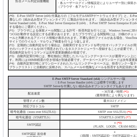
拒否メール判定回復機能
・各ユーザーログイン情報設定によりユーザー別に保留さ
（ブラウザ・各アカウント）
(*0) E-Post SMTP Server (x64) 付属ありの［フルモデルSMTPゲートウェイタイプ］と、E-Post SMT
属なしの［組み込み型オプションタイプ］に製品が分かれます。［組み込み型オプションタイプ］は、
Server Standard (x64)、E-Post Mail Server Enterprise II (x64) 、E-Post SMTP Server Enterpri
する場合にご選択ください。
(*1) ブラウザによる保留メール閲覧による許可・拒否判定を行うには、Windows ServerにI
つCGIが動作する設定にする必要があります。またブラウザによる閲覧時には、23個のチェ
ールと判断されるアドバイス情報が表示されます。不審な添付ファイルがある場合、VirusTot
サイトでのウイルス・マルウェア検査を行うよう促します。
(*2) 定期的に自動判定を行う場合は、自動実行するコマンドを呼び出すバッチファイルが
そのバッチファイルをOSで用意されているタスクスケジューラへ登録することが必要です。
否自動判定を行うコマンドは次年度更新継続が前提です。
(*3) 自動判定実行時には、弊社独自に用意したスパムリンクデータベースが運用マシン上
す。利用には100MB程度の空き領域が別途必要です。データベースダウンロードは次年度更
(*4) 自動判定実行時にダウンロードされたスパムリンクデータベースは、拒否リンク一覧
ブラックリスト）に自動的に反映され、スパムメールや危険なメールを拒否する判定目的に
E-Post SMTP Server Standard (x64)
シングルサーバ版
〔 E-Post Secure Handler (x64) には標準で付属します
SMTP Serverを付属しない組み込みオプションタイプもあります〕
～30万通／時間
(*5)
配送速度
(運用環境により異なります)
管理ドメイン数
最大512ドメイン
対応プロトコル
SMTP
暗号化通信（xxxx over SSL[TLS]）
SMTP over SSL(TLS)
(*6)
暗号化通信（STARTTLS）
STARTTLS (SMTP)
(*7)
○
(*8)
SMTP認証
（PLAIN、LOGIN、CRAM-MD5
○
SMTP認証 送信者
（3段階：SMTP認証ID・SMTP認証ID＝