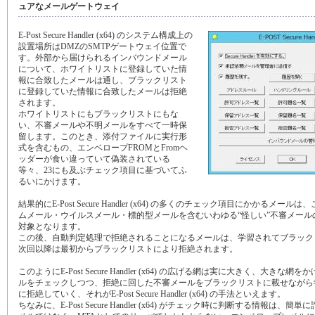
ュアなメールゲートウェイ
E-Post Secure Handler (x64) のシステム構成上の
設置場所はDMZのSMTPゲートウェイ位置で
す。外部から届けられるインバウンドメール
について、ホワイトリストに登録していた情
報に合致したメールは通し、ブラックリスト
に登録していた情報に合致したメールは拒絶
されます。
ホワイトリストにもブラックリストにもな
い、不審メールや不明メールをすべて一時保
留します。このとき、添付ファイルに実行形
式を含むもの、エンベロープFROMとFromヘ
ッダーが食い違っていて偽装されている
等々、23にも及ぶチェック項目に基づいてふ
るいにかけます。
結果的にE-Post Secure Handler (x64) の多くのチェック項目にかかるメー
ムメール・ウイルスメール・標的型メールを含むいわゆる“怪しい”不審メール
対象となります。
この後、自動判定処理で拒絶されることになるメールは、学習されてブラック
次回以降は最初からブラックリストにより拒絶されます。
このようにE-Post Secure Handler (x64) の広げる網は実に大きく、大きな
ルをチェックしつつ、拒絶に回した不審メールをブラックリストに載せながら
に拒絶していく、それがE-Post Secure Handler (x64) の手法といえます。
ちなみに、E-Post Secure Handler (x64) がチェック時に判断する情報は、