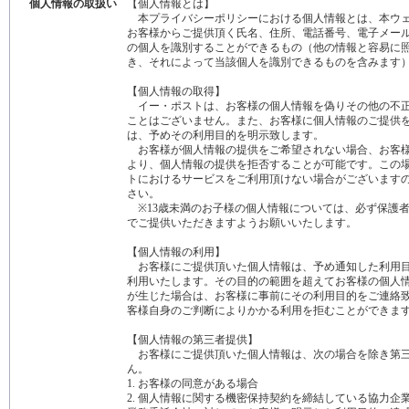
個人情報の取扱い
【個人情報とは】
本プライバシーポリシーにおける個人情報とは、本ウェ
お客様からご提供頂く氏名、住所、電話番号、電子メー
の個人を識別することができるもの（他の情報と容易に
き、それによって当該個人を識別できるものを含みます
【個人情報の取得】
イー・ポストは、お客様の個人情報を偽りその他の不正
ことはございません。また、お客様に個人情報のご提供
は、予めその利用目的を明示致します。
お客様が個人情報の提供をご希望されない場合、お客様
より、個人情報の提供を拒否することが可能です。この
トにおけるサービスをご利用頂けない場合がございます
さい。
※13歳未満のお子様の個人情報については、必ず保護
でご提供いただきますようお願いいたします。
【個人情報の利用】
お客様にご提供頂いた個人情報は、予め通知した利用目
利用いたします。その目的の範囲を超えてお客様の個人
が生じた場合は、お客様に事前にその利用目的をご連絡
客様自身のご判断によりかかる利用を拒むことができま
【個人情報の第三者提供】
お客様にご提供頂いた個人情報は、次の場合を除き第三
ん。
1. お客様の同意がある場合
2. 個人情報に関する機密保持契約を締結している協力企