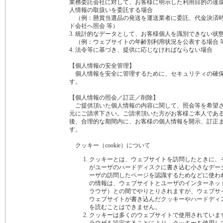
業務委託会社に対して、お客様に明示した利用目的の達
人情報の取扱いを委託する場合
（例：懸賞当選品の発送を運送業者に委託、代金決済時
ド会社へ照会 等）
3. 統計的なデータとして、お客様個人を識別できない状
（例：ウェブサイトの年齢別利用状況を公表する場合 
4. 法令等に基づき、提供に応じなければならない場合
【個人情報の安全管理】
個人情報を安全に管理するために、セキュリティの確保
す。
【個人情報の照会／訂正／削除】
ご提供頂いた個人情報の内容に関して、照会等を希望さ
元にご請求下さい。ご請求頂いた方がお客様ご本人であ
後、合理的な期間内に、お客様の個人情報を開示、訂正
す。
クッキー（cookie）について
クッキーとは、ウェブサイトを訪問したときに、
がユーザのハードディスクに書き込む小さなデー
ーザの訪問したページを認識するためなどに使わ
の情報は、ウェブサイトとユーザのインターネッ
ラウザ）との間でやりとりされますが、ウェブサ
ウェブサイトが書き込んだクッキーやハードディ
を読むことはできません。
クッキーは多くのウェブサイトで使用されていま