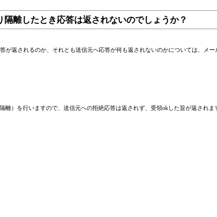
したり隔離したとき応答は返されないのでしょうか？
が返されるのか、それとも送信元へ応答が何も返されないのかについては、メールフィルタ【m
たアドレスへ転送（隔離）を行いますので、送信元への拒絶応答は返されず、受領okした旨が返されま