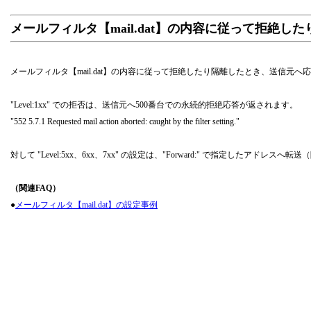
メールフィルタ【mail.dat】の内容に従って拒絶
メールフィルタ【mail.dat】の内容に従って拒絶したり隔離したとき、送信元へ応答
"Level:1xx" での拒否は、送信元へ500番台での永続的拒絶応答が返されます。
"552 5.7.1 Requested mail action aborted: caught by the filter setting."
対して "Level:5xx、6xx、7xx" の設定は、"Forward:" で指定し
（関連FAQ）
●
メールフィルタ【mail.dat】の設定事例