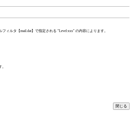
ail.dat】で指定される "Level:xxx" の内容によります。
す。