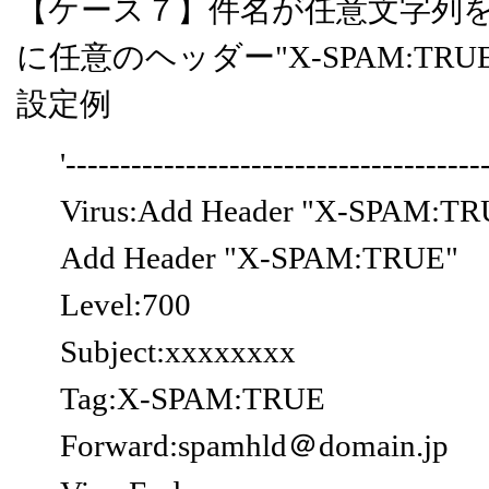
【ケース７】件名が任意文字列
に任意のヘッダー"X-SPAM:T
設定例
'--------------------------------------
Virus:Add Header "X-SPAM:TR
Add Header "X-SPAM:TRUE"
Level:700
Subject:xxxxxxxx
Tag:X-SPAM:TRUE
Forward:spamhld＠domain.jp