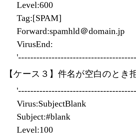
Level:600
Tag:[SPAM]
Forward:spamhld＠domain.jp
VirusEnd:
'--------------------------------------
【ケース３】件名が空白のとき
'--------------------------------------
Virus:SubjectBlank
Subject:#blank
Level:100