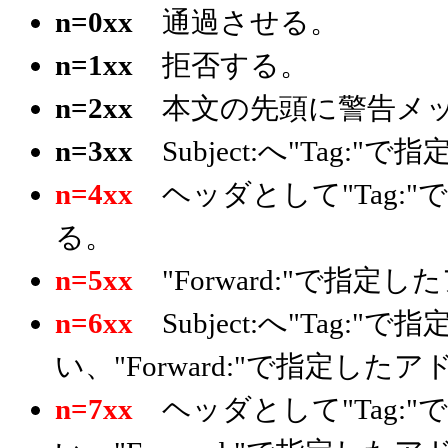
n=0xx
通過させる。
n=1xx
拒否する。
n=2xx
本文の先頭に警告メッ
n=3xx
Subject:へ"Tag
n=4xx
ヘッダとして"Tag:
る。
n=5xx
"Forward:"で指
n=6xx
Subject:へ"Tag:
い、"Forward:"で指定し
n=7xx
ヘッダとして"Tag: