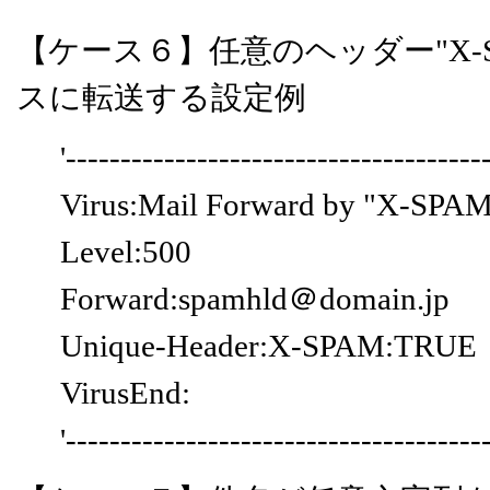
【ケース６】任意のヘッダー"X-S
スに転送する設定例
'--------------------------------------
Virus:Mail Forward by "X-SP
Level:500
Forward:spamhld＠domain.jp
Unique-Header:X-SPAM:TRUE
VirusEnd:
'--------------------------------------