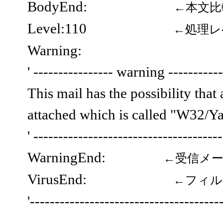
BodyEnd:
←本文比
Level:110
←処理レベ
Warning:
' ---------------- warning -----------
This mail has the possibility that 
attached which is called "W32
' -------------------------------------
WarningEnd:
←受信メ
VirusEnd:
←フィル
'--------------------------------------