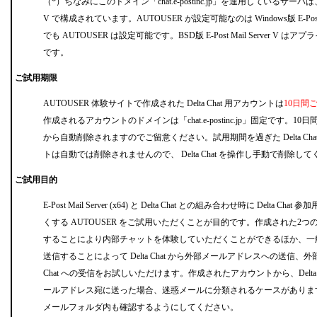
（*）ちなみにこのドメイン「chat.e-postinc.jp」を運用しているサーバは、BSD版 
V で構成されています。AUTOUSER が設定可能なのは Windows版 E-P
でも AUTOUSER は設定可能です。BSD版 E-Post Mail Server V
です。
ご試用期限
AUTOUSER 体験サイトで作成された Delta Chat 用アカウントは
10日間
作成されるアカウントのドメインは「chat.e-postinc.jp」固定です。
から自動削除されますのでご留意ください。試用期間を過ぎた Delta Ch
トは自動では削除されませんので、 Delta Chat を操作し手動で削除し
ご試用目的
E-Post Mail Server (x64) と Delta Chat との組み合わせ時に Delta 
くする AUTOUSER をご試用いただくことが目的です。作成された2
することにより内部チャットを体験していただくことができるほか、一
送信することによって Delta Chat から外部メールアドレスへの送信、外部
Chat への受信をお試しいただけます。作成されたアカウントから、Delta 
ールアドレス宛に送った場合、迷惑メールに分類されるケースがありま
メールフォルダ内も確認するようにしてください。