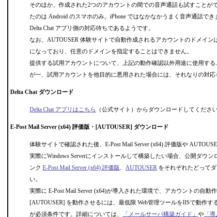
そのほか、作成された2つのアカウントの間での音声通話も試すことが
たのは Android のスマホのみ。iPhone ではなかなかうまく音声通
Delta Chat アプリ側の対応待ちであるようです。
なお、AUTOUSER 体験サイトで自動作成されるアカウントのドメインは「chat.
になっており、任意のドメインを指定することはできません。
提供する試用アカウントについて、上記の動作確認以外用途に使用する
が一、試用アカウントを他目的に悪用された場合には、それなりの対応
Delta Chat ダウンロード
Delta Chat アプリはこちら
（公式サイト）からダウンロードしてくださ
E-Post Mail Server (x64) 評価版・[AUTOUSER] ダウンロード
体験サイトで確認された後、E-Post Mail Server (x64) 評価版や AUT
実際にWindows Serverにインストールして構築したい場合、公開ダ
ンク
E-Post Mail Server (x64) 評価版
、
AUTOUSER
をそれぞれたどってダ
い。
実際に E-Post Mail Server (x64)が導入された環境で、アカウント
[AUTOUSER] を動作させるには、最低限 Web管理ツールをIISで動
が必須条件です。詳細については、
「メールサーバ構築ガイド」
や
「導