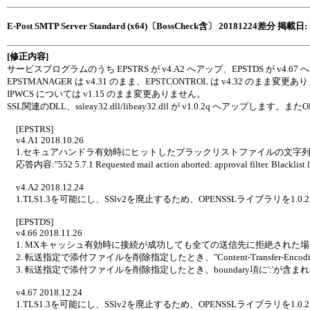
E-Post SMTP Server Standard (x64)〔BossCheck含〕 20181224差分 掲載日: 
[修正内容]
サービスプログラムのうち EPSTRS が v4.A2 へアップ、EPSTDS が v4.6
EPSTMANAGER は v4.31 のまま、EPSTCONTROL は v4.32 のまま変更
IPWCS については v1.15 のまま変更ありません。
SSL関連のDLL、ssleay32.dll/libeay32.dll が v1.0.2q へアップします。またO
[EPSTRS]
v4.A1 2018.10.26
1.セキュアハンドラ有効時にヒットしたブラックリストファイルの文字
応答内容:"552 5.7.1 Requested mail action aborted: approval filter. Blacklist
v4.A2 2018.12.24
1.TLS1.3を可能にし、SSlv2を廃止するため、OPENSSLライブラリを1.0.
[EPSTDS]
v4.66 2018.11.26
1. MXキャッシュ有効時に接続が成功しても全ての送信先に拒絶された
2. 転送指定で添付ファイルを削除指定したとき、"Content-Transfer-Enc
3. 転送指定で添付ファイルを削除指定したとき、boundary項に':'が
v4.67 2018.12.24
1.TLS1.3を可能にし、SSlv2を廃止するため、OPENSSLライブラリを1.0.