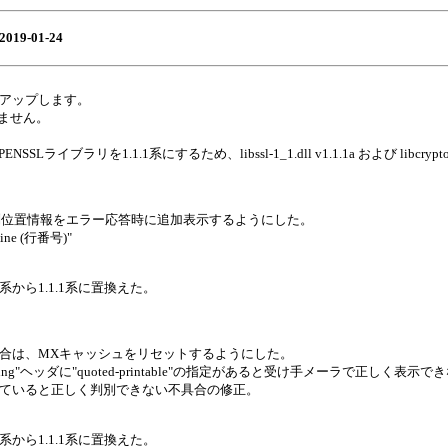
2019-01-24
7 へアップします。
ありません。
PENSSLライブラリを1.1.1系にするため、libssl-1_1.dll v1.1.1a および libcrypt
列位置情報をエラー応答時に追加表示するようにした。
 line (行番号)"
2系から1.1.1系に置換えた。
場合は、MXキャッシュをリセットするようにした。
oding"ヘッダに"quoted-printable"の指定があると受け手メーラで正しく表
含まれていると正しく判別できない不具合の修正。
2系から1.1.1系に置換えた。