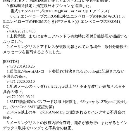
同報されると、MIME構造が正しく出力されない不具合の修正。
9.複写転送指定に指定以外オプションを追加した。
書式:[エンベロープのFROM],[0 or 1 or 2 or 3]|[CCアドレス]
0 or 2:エンベロープのFROM以外(2:エンベロープのFROMもCC) 1 or
3:エンベロープのFROMのとき(デフォルト)(3:エンベロープのFROMも
CC)
v4.AA 2021.04.06
1.上長承認、またはセキュアハンドラ有効時に添付分離処理が機能する
ようにした。
2.メーリングリストアドレスが複数同報されている場合、添付分離後の
メッセージを複写するようにした。
[EPSTDS]
v4.70 2019.10.25
1.送信先がhosts(Aレコード参照)で解決されるとoutlogに記録されない
不具合の修正。
v4.71 2020.06.10
1.配送メールのヘッダ行が252byte以上だと不正な改行が追加される不
具合の修正。
v4.72 2021.03.21
1.SMTP認証時のパスワード領域上限数を、63byteから127byteに拡張し
た。(SendGrid SMTP認証対策)
2.64byte以上のキーがCRAM-MD5に指定されるとハングする不具合の
修正。
3.メーリングリストの投稿内容保存時、題名が複数行にまたがるとイン
デックス取得でハングする不具合の修正。