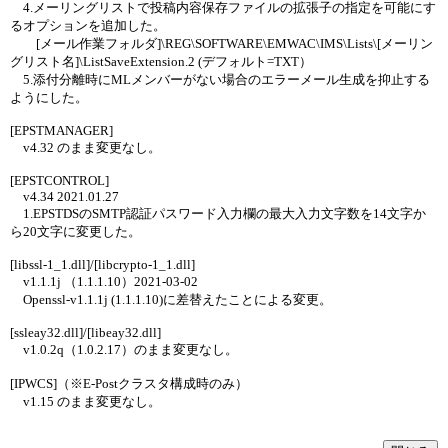
4.メーリングリストで投稿内容保存ファイルの拡張子の指定を可能にす
るオプションを追加した。
[メール作業フォルダ]\REG\SOFTWARE\EMWAC\IMS\Lists\[メーリン
グリスト名]\ListSaveExtension.2 (デフォルト=TXT）
5.添付分離時にMLメンバーがない場合のエラーメール生成を抑止する
ようにした。
[EPSTMANAGER]
v4.32 のまま変更なし。
[EPSTCONTROL]
v4.34 2021.01.27
1.EPSTDSのSMTP認証パスワード入力欄の最大入力文字数を14文字か
ら20文字に変更した。
[libssl-1_1.dll]/[libcrypto-1_1.dll]
v1.1.1j （1.1.1.10）2021-03-02
Openssl-v1.1.1j (1.1.1.10)に差替えたことによる変更。
[ssleay32.dll]/[libeay32.dll]
v1.0.2q（1.0.2.17）のまま変更なし。
[IPWCS]（※E-Postクラスタ構成時のみ）
v1.15 のまま変更なし。