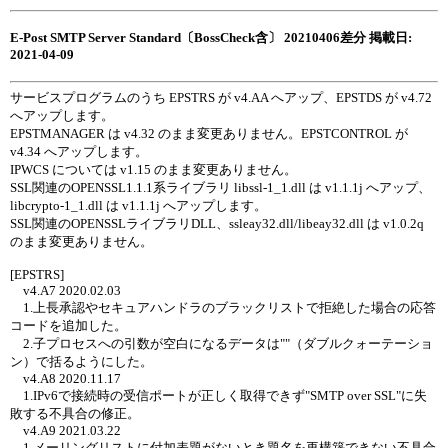
E-Post SMTP Server Standard〔BossCheck含〕 20210406差分 掲載日:
2021-04-09
サービスプログラムのうち EPSTRS が v4.AA へアップ、EPSTDS が v4.72
へアップします。
EPSTMANAGER は v4.32 のまま変更ありません。EPSTCONTROL が
v4.34 へアップします。
IPWCS については v1.15 のまま変更ありません。
SSL関連のOPENSSL1.1.1系ライブラリ libssl-1_1.dll は v1.1.1j へアップ、
libcrypto-1_1.dll は v1.1.1j へアップします。
SSL関連のOPENSSLライブラリDLL、ssleay32.dll/libeay32.dll は v1.0.2q
のまま変更ありません。
[EPSTRS]
v4.A7 2020.02.03
1.上長承認やセキュアハンドラのブラックリストで拒絶した場合の応答
コードを追加した。
2.子プロセスへの引数が空白になるデータは""（ダブルクォーテーショ
ン）で括るようにした。
v4.A8 2020.11.17
1.IPv6で接続時の受信ポートが正しく取得できず"SMTP over SSL"に失
敗する不具合の修正。
v4.A9 2021.03.22
1.メーリングリストに付加表題がないとき題名を再構築できない不具合