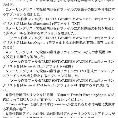
の修正。
2.メーリングリストで投稿内容保存ファイルの拡張子の指定を可能にす
るオプションを追加した。
[メール作業フォルダ]\REG\SOFTWARE\EMWAC\IMS\Lists\[メーリン
グリスト名]\ListSaveExtension.2 (デフォルト=TXT）
3.メーリングリストで投稿内容保存ファイルに添付削除の有無を無視し
て原本メールを保存するオプションを追加した。
[メール作業フォルダ]\REG\SOFTWARE\EMWAC\IMS\Lists\[メーリン
グリスト名]\ListSaveOrign.1（デフォルト 0:添付削除の有無に依存 1:原本
のまま）
4.メーリングリストで投稿内容保存ファイルのWEBからの参照用URL
を設定する項目を追加した。
[メール作業フォルダ]\REG\SOFTWARE\EMWAC\IMS\Lists\[メーリン
グリスト名]\ListSaveURL.2 (デフォルト=空白）
5.メーリングリストで投稿内容保存ファイルのHTML形式のインデック
スファイルの作成を禁止するオプション追加した。
[メール作業フォルダ]\REG\SOFTWARE\EMWAC\IMS\Lists\[メーリン
グリスト名]\ListSaveHTMLIndex.1 (デフォルト=1:作成する 0:作成しな
い）
6.添付分離用のリンクを貼る際、"Content-Transfer-Encoding&qout; の方
式によってURLリンクが文字化けしないようにした。
7.Content-Type:に改行されずにboundaryが含まれると添付隔離に失敗す
る不具合の修正。
8.添付隔離アドレスの後に添付削除指定のメーリングリストアドレスが