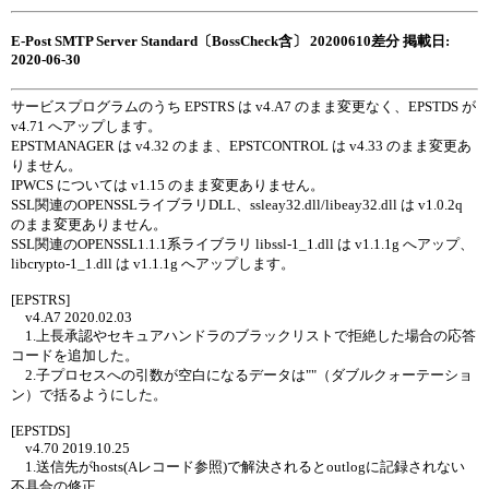
E-Post SMTP Server Standard〔BossCheck含〕 20200610差分 掲載日:
2020-06-30
サービスプログラムのうち EPSTRS は v4.A7 のまま変更なく、EPSTDS が
v4.71 へアップします。
EPSTMANAGER は v4.32 のまま、EPSTCONTROL は v4.33 のまま変更あ
りません。
IPWCS については v1.15 のまま変更ありません。
SSL関連のOPENSSLライブラリDLL、ssleay32.dll/libeay32.dll は v1.0.2q
のまま変更ありません。
SSL関連のOPENSSL1.1.1系ライブラリ libssl-1_1.dll は v1.1.1g へアップ、
libcrypto-1_1.dll は v1.1.1g へアップします。
[EPSTRS]
v4.A7 2020.02.03
1.上長承認やセキュアハンドラのブラックリストで拒絶した場合の応答
コードを追加した。
2.子プロセスへの引数が空白になるデータは""（ダブルクォーテーショ
ン）で括るようにした。
[EPSTDS]
v4.70 2019.10.25
1.送信先がhosts(Aレコード参照)で解決されるとoutlogに記録されない
不具合の修正。