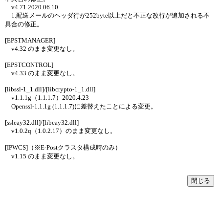
v4.71 2020.06.10
1.配送メールのヘッダ行が252byte以上だと不正な改行が追加される不
具合の修正。
[EPSTMANAGER]
v4.32 のまま変更なし。
[EPSTCONTROL]
v4.33 のまま変更なし。
[libssl-1_1.dll]/[libcrypto-1_1.dll]
v1.1.1g（1.1.1.7）2020.4.23
Openssl-1.1.1g (1.1.1.7)に差替えたことによる変更。
[ssleay32.dll]/[libeay32.dll]
v1.0.2q（1.0.2.17）のまま変更なし。
[IPWCS]（※E-Postクラスタ構成時のみ）
v1.15 のまま変更なし。