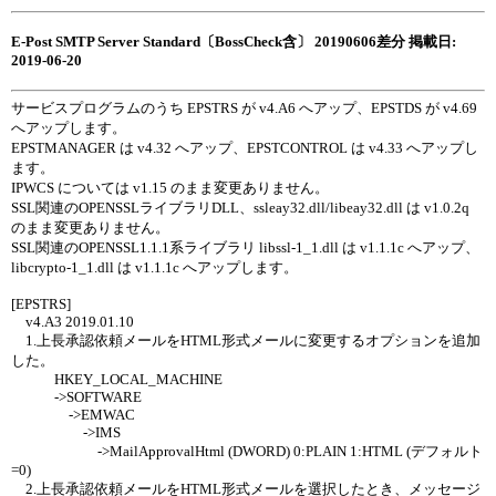
E-Post SMTP Server Standard〔BossCheck含〕 20190606差分 掲載日:
2019-06-20
サービスプログラムのうち EPSTRS が v4.A6 へアップ、EPSTDS が v4.69
へアップします。
EPSTMANAGER は v4.32 へアップ、EPSTCONTROL は v4.33 へアップし
ます。
IPWCS については v1.15 のまま変更ありません。
SSL関連のOPENSSLライブラリDLL、ssleay32.dll/libeay32.dll は v1.0.2q
のまま変更ありません。
SSL関連のOPENSSL1.1.1系ライブラリ libssl-1_1.dll は v1.1.1c へアップ、
libcrypto-1_1.dll は v1.1.1c へアップします。
[EPSTRS]
v4.A3 2019.01.10
1.上長承認依頼メールをHTML形式メールに変更するオプションを追加
した。
HKEY_LOCAL_MACHINE
->SOFTWARE
->EMWAC
->IMS
->MailApprovalHtml (DWORD) 0:PLAIN 1:HTML (デフォルト
=0)
2.上長承認依頼メールをHTML形式メールを選択したとき、メッセージ