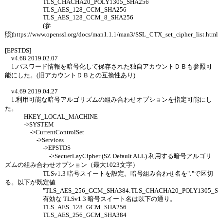
TLS_CHACHA20_POLY1305_SHA256
TLS_AES_128_CCM_SHA256
TLS_AES_128_CCM_8_SHA256
(参
照)https://www.openssl.org/docs/man1.1.1/man3/SSL_CTX_set_cipher_list.html
[EPSTDS]
v4.68 2019.02.07
1.パスワード情報を暗号化して保存された独自アカウントＤＢも参照可
能にした。(旧アカウントＤＢとの互換性あり)
v4.69 2019.04.27
1.利用可能な暗号アルゴリズムの組み合わせオプションを指定可能にし
た。
HKEY_LOCAL_MACHINE
->SYSTEM
->CurrentControlSet
->Services
->EPSTDS
->SecuerLayCipher (SZ Default ALL) 利用する暗号アルゴリ
ズムの組み合わせオプション（最大1023文字）
TLSv1.3 暗号スイートを設定。暗号組み合わせ名を":"で区切
る。以下が既定値
"TLS_AES_256_GCM_SHA384:TLS_CHACHA20_POLY1305_SHA2
有効な TLSv1.3 暗号スイート名は以下の通り。
TLS_AES_128_GCM_SHA256
TLS_AES_256_GCM_SHA384