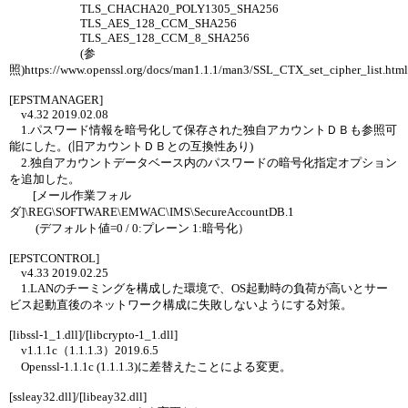
TLS_CHACHA20_POLY1305_SHA256
TLS_AES_128_CCM_SHA256
TLS_AES_128_CCM_8_SHA256
(参
照)https://www.openssl.org/docs/man1.1.1/man3/SSL_CTX_set_cipher_list.html
[EPSTMANAGER]
v4.32 2019.02.08
1.パスワード情報を暗号化して保存された独自アカウントＤＢも参照可
能にした。(旧アカウントＤＢとの互換性あり)
2.独自アカウントデータベース内のパスワードの暗号化指定オプション
を追加した。
[メール作業フォル
ダ]\REG\SOFTWARE\EMWAC\IMS\SecureAccountDB.1
(デフォルト値=0 / 0:プレーン 1:暗号化）
[EPSTCONTROL]
v4.33 2019.02.25
1.LANのチーミングを構成した環境で、OS起動時の負荷が高いとサー
ビス起動直後のネットワーク構成に失敗しないようにする対策。
[libssl-1_1.dll]/[libcrypto-1_1.dll]
v1.1.1c（1.1.1.3）2019.6.5
Openssl-1.1.1c (1.1.1.3)に差替えたことによる変更。
[ssleay32.dll]/[libeay32.dll]