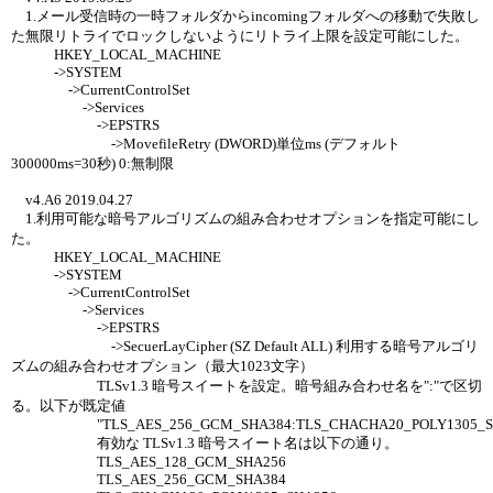
1.メール受信時の一時フォルダからincomingフォルダへの移動で失敗し
た無限リトライでロックしないようにリトライ上限を設定可能にした。
HKEY_LOCAL_MACHINE
->SYSTEM
->CurrentControlSet
->Services
->EPSTRS
->MovefileRetry (DWORD)単位ms (デフォルト
300000ms=30秒) 0:無制限
v4.A6 2019.04.27
1.利用可能な暗号アルゴリズムの組み合わせオプションを指定可能にし
た。
HKEY_LOCAL_MACHINE
->SYSTEM
->CurrentControlSet
->Services
->EPSTRS
->SecuerLayCipher (SZ Default ALL) 利用する暗号アルゴリ
ズムの組み合わせオプション（最大1023文字）
TLSv1.3 暗号スイートを設定。暗号組み合わせ名を":"で区切
る。以下が既定値
"TLS_AES_256_GCM_SHA384:TLS_CHACHA20_POLY1305_SHA2
有効な TLSv1.3 暗号スイート名は以下の通り。
TLS_AES_128_GCM_SHA256
TLS_AES_256_GCM_SHA384