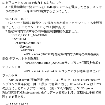
の文字コードをUTF8で出力するようにした。
3.上長承認承認一覧メールをHTML形式メールを選択したとき、メッセ
ージの文字コードをUTF8で出力するようにした。
v4.A4 2019.02.18
1.パスワード情報を暗号化して保存された独自アカウントＤＢも参照可
能にした。(旧アカウントＤＢとの互換性あり)
2.指定時間内でのIP毎の同時接続制限機能を追加した。
HKEY_LOCAL_MACHINE
->SYSTEM
->CurrentControlSet
->Services
->EPSTRS
->IPLockOut (DWORD) 指定時間内でのIP毎の同時接続可
能数 デフォルト 0:制限無し
->IPLockOutSPTime (DWORD) サンプリング間隔(秒単位)
デフォルト 0
->IPLockOutTime (DWORD) ロックアウト時間(秒単位) デ
フォルト 0
※IPLockOutの任意値設定（例・10,30[回]）とIPLockOutSPTimeのサ
ンプリング間隔設定（例・1[秒]）で有効に働く。IPLockOutTimeは上2つ
の設定によるロックアウト時間。（例・300,60[秒]）。"C:\Program
Files\EPOST\MS\rejectsmtpip.dat"にデータ蓄積される。定期的に手動で整
理する必要あり。
v4.A5 2019.03.29