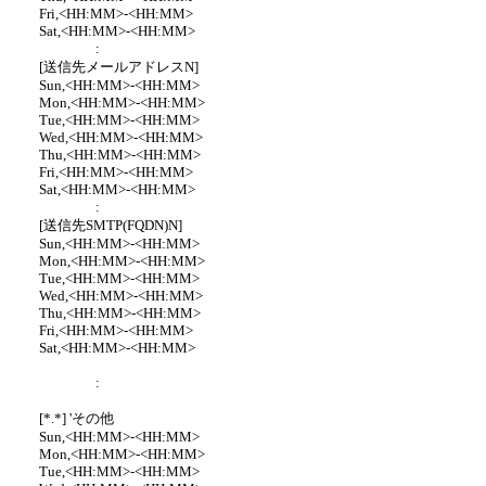
Fri,<HH:MM>-<HH:MM>
Sat,<HH:MM>-<HH:MM>
:
[送信先メールアドレスN]
Sun,<HH:MM>-<HH:MM>
Mon,<HH:MM>-<HH:MM>
Tue,<HH:MM>-<HH:MM>
Wed,<HH:MM>-<HH:MM>
Thu,<HH:MM>-<HH:MM>
Fri,<HH:MM>-<HH:MM>
Sat,<HH:MM>-<HH:MM>
:
[送信先SMTP(FQDN)N]
Sun,<HH:MM>-<HH:MM>
Mon,<HH:MM>-<HH:MM>
Tue,<HH:MM>-<HH:MM>
Wed,<HH:MM>-<HH:MM>
Thu,<HH:MM>-<HH:MM>
Fri,<HH:MM>-<HH:MM>
Sat,<HH:MM>-<HH:MM>
:
[*.*] 'その他
Sun,<HH:MM>-<HH:MM>
Mon,<HH:MM>-<HH:MM>
Tue,<HH:MM>-<HH:MM>