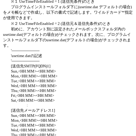
※１ UseTimeFileEnabled = 1 (送信先条件)のとき
プログラムインストールフォルダ下に(usetime.dat デフォルトの場合)
をメモ帳などで作成し、以下の書式で記述します。ワイルドカード'*'指定
が使用できます。
※２ UseTimeFileEnabled = 2 (送信元＆送信先条件)のとき
初めに、アカウント別に設定されたメールボックスフォルダ内の
usetime.dat(デフォルトの場合)がチェックされます。次に、プログラムイ
ンストールフォルダ下のusetime.dat(デフォルトの場合)がチェックされま
す。
'-----------------------
'usetime.datの記述
'-----------------------
[送信先SMTP(FQDN)1]
Sun,<HH:MM>-<HH:MM>
Mon,<HH:MM>-<HH:MM>
Tue,<HH:MM>-<HH:MM>
Wed,<HH:MM>-<HH:MM>
Thu,<HH:MM>-<HH:MM>
Fri,<HH:MM>-<HH:MM>
Sat,<HH:MM>-<HH:MM>
:
[送信先メールアドレス1]
Sun,<HH:MM>-<HH:MM>
Mon,<HH:MM>-<HH:MM>
Tue,<HH:MM>-<HH:MM>
Wed,<HH:MM>-<HH:MM>
Thu,<HH:MM>-<HH:MM>