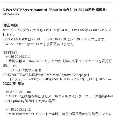
E-Post SMTP Server Standard〔BossCheck含〕 20150216差分 掲載日:
2015-02-25
[修正内容]
サービスプログラムのうち EPSTRS が v4.88、EPSTDS が v4.60 へアップ
します。
EPSTMANAGER は v4.29、EPSTCONTROL は v4.29 へアップします。
IPWCS については v1.15 のまま変更ありません。
[EPSTRS]
v4.86 2014.12.11
1.承認依頼メールのmailtoリンクの生成時の文字コードページを変更可
能にした。
<メール作業フォルダ
>\REG\SOFTWARE\EMWAC\IMS\MailApprovalCodepage.1
(デフォルト＝932(Shift-JIS), 65001(UTF-8), 20932(JP_EUC), 50220 or
50222(JP_JIS))
v4.87 2015.02.08
1.MILTER互換性を持たせたメールフィルタインターフェース機能(Mail
Filter Option)を追加するための修正。
v4.88 2015.02.12
1.Mail Filter Option インストール時、特定の送信元IPや送信元エンベロ