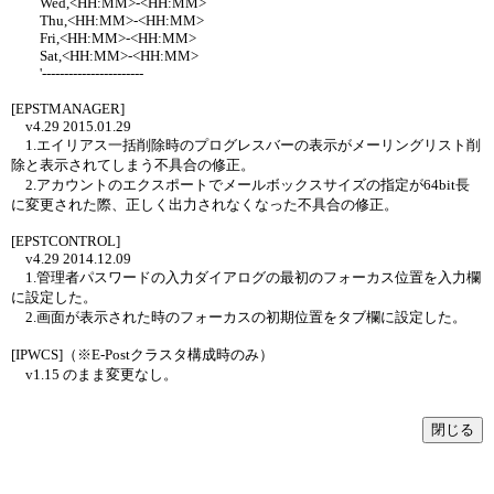
Wed,<HH:MM>-<HH:MM>
Thu,<HH:MM>-<HH:MM>
Fri,<HH:MM>-<HH:MM>
Sat,<HH:MM>-<HH:MM>
'-----------------------
[EPSTMANAGER]
v4.29 2015.01.29
1.エイリアス一括削除時のプログレスバーの表示がメーリングリスト削
除と表示されてしまう不具合の修正。
2.アカウントのエクスポートでメールボックスサイズの指定が64bit長
に変更された際、正しく出力されなくなった不具合の修正。
[EPSTCONTROL]
v4.29 2014.12.09
1.管理者パスワードの入力ダイアログの最初のフォーカス位置を入力欄
に設定した。
2.画面が表示された時のフォーカスの初期位置をタブ欄に設定した。
[IPWCS]（※E-Postクラスタ構成時のみ）
v1.15 のまま変更なし。