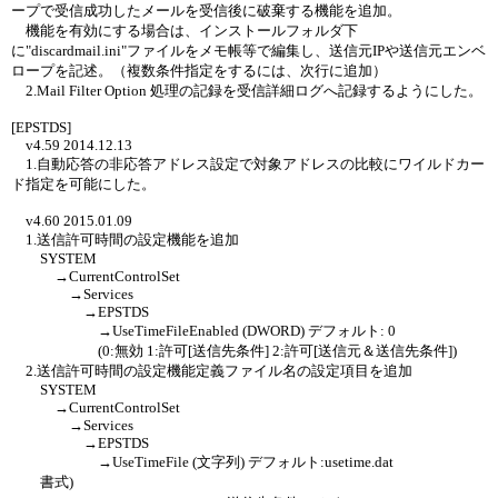
ープで受信成功したメールを受信後に破棄する機能を追加。
機能を有効にする場合は、インストールフォルダ下
に"discardmail.ini"ファイルをメモ帳等で編集し、送信元IPや送信元エンベ
ロープを記述。（複数条件指定をするには、次行に追加）
2.Mail Filter Option 処理の記録を受信詳細ログへ記録するようにした。
[EPSTDS]
v4.59 2014.12.13
1.自動応答の非応答アドレス設定で対象アドレスの比較にワイルドカー
ド指定を可能にした。
v4.60 2015.01.09
1.送信許可時間の設定機能を追加
SYSTEM
→CurrentControlSet
→Services
→EPSTDS
→UseTimeFileEnabled (DWORD) デフォルト: 0
(0:無効 1:許可[送信先条件] 2:許可[送信元＆送信先条件])
2.送信許可時間の設定機能定義ファイル名の設定項目を追加
SYSTEM
→CurrentControlSet
→Services
→EPSTDS
→UseTimeFile (文字列) デフォルト:usetime.dat
書式)