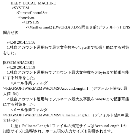
HKEY_LOCAL_MACHINE
->SYSTEM
->CurrentControlSet
->services
->EPSTDS
->MailForward2 (DWORD) 0:DNS問合せ前(デフォルト) 1:DNS
問合せ後
v4.58 2014.11.16
1.独自アカウント運用時で最大文字数を64byteまで拡張可能にする対策
をした。
[EPSTMANAGER]
v4.28 2014.11.19
1.独自アカウント運用時でアカウント最大文字数を64byteまで拡張可能
にする対策をした。
<メール作業フォルダ
>\REG\SOFTWARE\EMWAC\IMS\AccountLength.1 （デフォルト値=20 最
大値=64）
2.独自アカウント運用時でフルネーム最大文字数を64byteまで拡張可能
にする対策をした。
<メール作業フォルダ
>\REG\SOFTWARE\EMWAC\IMS\FullnameLength.1 （デフォルト値=30 最
大値=64）
注意）FullnameLength.1ファイルの指定サイズはAccountLength.1の
指定サイズに影響され、ホーム項の入力サイズも影響されます。