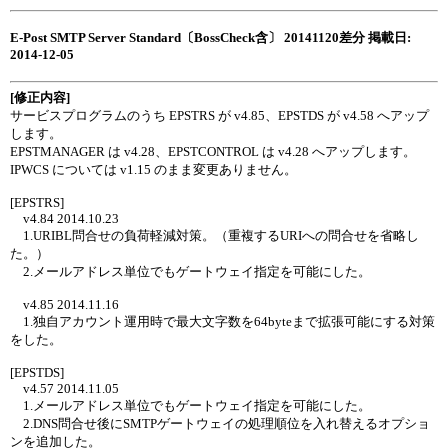
E-Post SMTP Server Standard〔BossCheck含〕 20141120差分 掲載日:
2014-12-05
[修正内容]
サービスプログラムのうち EPSTRS が v4.85、EPSTDS が v4.58 へアップ
します。
EPSTMANAGER は v4.28、EPSTCONTROL は v4.28 へアップします。
IPWCS については v1.15 のまま変更ありません。
[EPSTRS]
v4.84 2014.10.23
1.URIBL問合せの負荷軽減対策。（重複するURIへの問合せを省略し
た。）
2.メールアドレス単位でもゲートウェイ指定を可能にした。
v4.85 2014.11.16
1.独自アカウント運用時で最大文字数を64byteまで拡張可能にする対策
をした。
[EPSTDS]
v4.57 2014.11.05
1.メールアドレス単位でもゲートウェイ指定を可能にした。
2.DNS問合せ後にSMTPゲートウェイの処理順位を入れ替えるオプショ
ンを追加した。