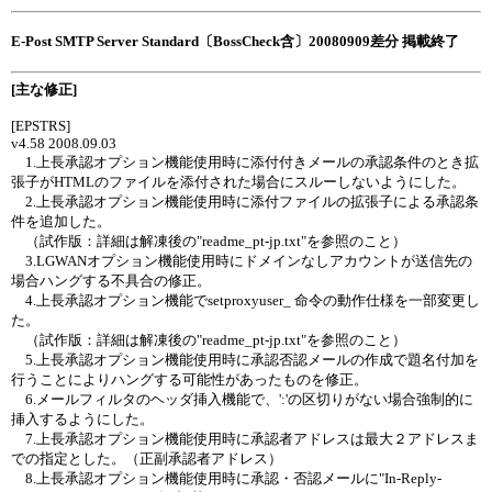
E-Post SMTP Server Standard〔BossCheck含〕20080909差分 掲載終了
[主な修正]
[EPSTRS]
v4.58 2008.09.03
1.上長承認オプション機能使用時に添付付きメールの承認条件のとき拡
張子がHTMLのファイルを添付された場合にスルーしないようにした。
2.上長承認オプション機能使用時に添付ファイルの拡張子による承認条
件を追加した。
（試作版：詳細は解凍後の"readme_pt-jp.txt"を参照のこと）
3.LGWANオプション機能使用時にドメインなしアカウントが送信先の
場合ハングする不具合の修正。
4.上長承認オプション機能でsetproxyuser_ 命令の動作仕様を一部変更し
た。
（試作版：詳細は解凍後の"readme_pt-jp.txt"を参照のこと）
5.上長承認オプション機能使用時に承認否認メールの作成で題名付加を
行うことによりハングする可能性があったものを修正。
6.メールフィルタのヘッダ挿入機能で、':'の区切りがない場合強制的に
挿入するようにした。
7.上長承認オプション機能使用時に承認者アドレスは最大２アドレスま
での指定とした。（正副承認者アドレス）
8.上長承認オプション機能使用時に承認・否認メールに"In-Reply-