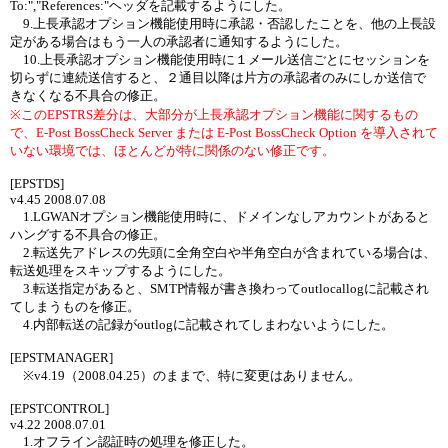
To:","References:"ヘッダを記載するようにした。
9.上長承認オプション機能使用時に承認・否認したことを、他の上長設
定がある場合はもう一人の承認者に通知するようにした。
10.上長承認オプション機能使用時に１メール送信ごとにセッションを
切らずに連続送信すると、２通目以降は片方の承認者のみにしか送信で
きなくなる不具合の修正。
※このEPSTRS差分は、大部分が上長承認オプション機能に関するもの
で、E-Post BossCheck Server または E-Post BossCheck Option を導入されて
いない環境では、ほとんどが特に関係のない修正です。
[EPSTDS]
v4.45 2008.07.08
1.LGWANオプション機能使用時に、ドメインなしアカウントがあると
ハングする不具合の修正。
2.転送先アドレスの先頭に全角空白や半角空白が含まれている場合は、
転送処理をスキップするようにした。
3.転送指定があると、SMTP情報が書き換わってoutlocallogに記載され
てしまうものを修正。
4.内部転送の記録がoutlogに記載されてしまわないようにした。
[EPSTMANAGER]
※v4.19（2008.04.25）のままで、特に変更はありません。
[EPSTCONTROL]
v4.22 2008.07.01
1.オフライン認証時の処理を修正した。