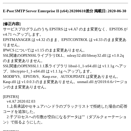
E-Post SMTP Server Enterprise II (x64) 20200610差分 掲載日: 2020-06-30
[修正内容]
サービスプログラムのうち EPSTRS は v4.A7 のまま変更なく、EPSTDS が
v4.71 へアップします。
EPSTMANAGER は v4.32 のまま、EPSTCONTROL は v4.33 のまま変更あ
りません。
IPWCS については v1.15 のまま変更ありません。
SSL関連のOPENSSLライブラリDLL、ssleay32.dll/libeay32.dll は v1.0.2q
のまま変更ありません。
SSL関連のOPENSSL1.1.1系ライブラリ libssl-1_1-x64.dll は v1.1.1g へアッ
プ、libcrypto-1_1-x64.dll は v1.1.1g へアップします。
MODIFYS、EPSTAVS、Kasp.exe、AUTOUPDATE は変更ありません。
Kasp.dll は v1.0.0.3 のまま変更ありません。unmail.dll が2019.6.6バージョ
ンのまま変更ありません。
[EPSTRS]
v4.A7 2020.02.03
1.上長承認やセキュアハンドラのブラックリストで拒絶した場合の応答
コードを追加した。
2.子プロセスへの引数が空白になるデータは""（ダブルクォーテーショ
ン）で括るようにした。