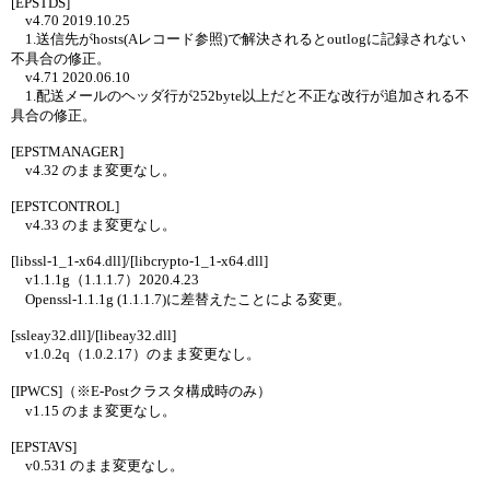
[EPSTDS]
v4.70 2019.10.25
1.送信先がhosts(Aレコード参照)で解決されるとoutlogに記録されない
不具合の修正。
v4.71 2020.06.10
1.配送メールのヘッダ行が252byte以上だと不正な改行が追加される不
具合の修正。
[EPSTMANAGER]
v4.32 のまま変更なし。
[EPSTCONTROL]
v4.33 のまま変更なし。
[libssl-1_1-x64.dll]/[libcrypto-1_1-x64.dll]
v1.1.1g（1.1.1.7）2020.4.23
Openssl-1.1.1g (1.1.1.7)に差替えたことによる変更。
[ssleay32.dll]/[libeay32.dll]
v1.0.2q（1.0.2.17）のまま変更なし。
[IPWCS]（※E-Postクラスタ構成時のみ）
v1.15 のまま変更なし。
[EPSTAVS]
v0.531 のまま変更なし。