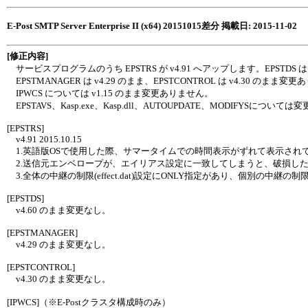
E-Post SMTP Server Enterprise II (x64) 20151015差分 掲載日: 2015-11-02
[修正内容]
サービスプログラムのうち EPSTRS が v4.91 へアップします。EPSTDS は
EPSTMANAGER は v4.29 のまま、EPSTCONTROL は v4.30 のまま変
IPWCS については v1.15 のまま変更ありません。
EPSTAVS、Kasp.exe、Kasp.dll、AUTOUPDATE、MODIFYSについ
[EPSTRS]
v4.91 2015.10.15
1.英語版OSで使用した際、サマータイムでの時間表示がずれて表示され
2.送信元エンベロープが、エイリアス設定に一致してしまうと、破損した
3.全体の中継の制限(effect.dat)設定にONLY指定があり、個別の中継の制限
[EPSTDS]
v4.60 のまま変更なし。
[EPSTMANAGER]
v4.29 のまま変更なし。
[EPSTCONTROL]
v4.30 のまま変更なし。
[IPWCS]（※E-Postクラスタ構成時のみ）