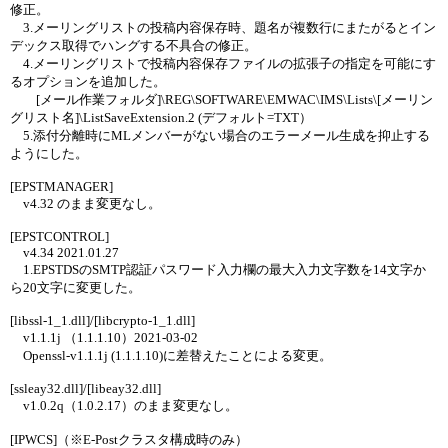
修正。
3.メーリングリストの投稿内容保存時、題名が複数行にまたがるとイン
デックス取得でハングする不具合の修正。
4.メーリングリストで投稿内容保存ファイルの拡張子の指定を可能にす
るオプションを追加した。
[メール作業フォルダ]\REG\SOFTWARE\EMWAC\IMS\Lists\[メーリン
グリスト名]\ListSaveExtension.2 (デフォルト=TXT）
5.添付分離時にMLメンバーがない場合のエラーメール生成を抑止する
ようにした。
[EPSTMANAGER]
v4.32 のまま変更なし。
[EPSTCONTROL]
v4.34 2021.01.27
1.EPSTDSのSMTP認証パスワード入力欄の最大入力文字数を14文字か
ら20文字に変更した。
[libssl-1_1.dll]/[libcrypto-1_1.dll]
v1.1.1j （1.1.1.10）2021-03-02
Openssl-v1.1.1j (1.1.1.10)に差替えたことによる変更。
[ssleay32.dll]/[libeay32.dll]
v1.0.2q（1.0.2.17）のまま変更なし。
[IPWCS]（※E-Postクラスタ構成時のみ）