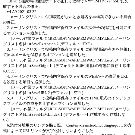
1.IPv6で接続時の受信ポートが正しく取得できず"SMTP over SSL"に失
敗する不具合の修正。
v4.A9 2021.03.22
1.メーリングリストに付加表題がないとき題名を再構築できない不具合
の修正。
2.メーリングリストで投稿内容保存ファイルの拡張子の指定を可能にす
るオプションを追加した。
[メール作業フォルダ]\REG\SOFTWARE\EMWAC\IMS\Lists\[メーリン
グリスト名]\ListSaveExtension.2 (デフォルト=TXT）
3.メーリングリストで投稿内容保存ファイルに添付削除の有無を無視し
て原本メールを保存するオプションを追加した。
[メール作業フォルダ]\REG\SOFTWARE\EMWAC\IMS\Lists\[メーリン
グリスト名]\ListSaveOrign.1（デフォルト 0:添付削除の有無に依存 1:原本
のまま）
4.メーリングリストで投稿内容保存ファイルのWEBからの参照用URL
を設定する項目を追加した。
[メール作業フォルダ]\REG\SOFTWARE\EMWAC\IMS\Lists\[メーリン
グリスト名]\ListSaveURL.2 (デフォルト=空白）
5.メーリングリストで投稿内容保存ファイルのHTML形式のインデック
スファイルの作成を禁止するオプション追加した。
[メール作業フォルダ]\REG\SOFTWARE\EMWAC\IMS\Lists\[メーリン
グリスト名]\ListSaveHTMLIndex.1 (デフォルト=1:作成する 0:作成しな
い）
6.添付分離用のリンクを貼る際、"Content-Transfer-Encoding&qout; の方
式によってURLリンクが文字化けしないようにした。