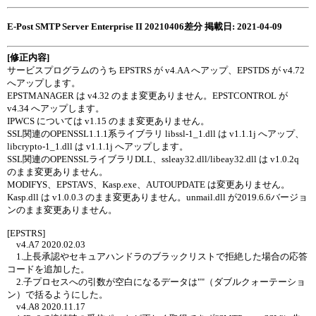
E-Post SMTP Server Enterprise II 20210406差分 掲載日: 2021-04-09
[修正内容]
サービスプログラムのうち EPSTRS が v4.AA へアップ、EPSTDS が v4.72
へアップします。
EPSTMANAGER は v4.32 のまま変更ありません。EPSTCONTROL が
v4.34 へアップします。
IPWCS については v1.15 のまま変更ありません。
SSL関連のOPENSSL1.1.1系ライブラリ libssl-1_1.dll は v1.1.1j へアップ、
libcrypto-1_1.dll は v1.1.1j へアップします。
SSL関連のOPENSSLライブラリDLL、ssleay32.dll/libeay32.dll は v1.0.2q
のまま変更ありません。
MODIFYS、EPSTAVS、Kasp.exe、AUTOUPDATE は変更ありません。
Kasp.dll は v1.0.0.3 のまま変更ありません。unmail.dll が2019.6.6バージョ
ンのまま変更ありません。
[EPSTRS]
v4.A7 2020.02.03
1.上長承認やセキュアハンドラのブラックリストで拒絶した場合の応答
コードを追加した。
2.子プロセスへの引数が空白になるデータは""（ダブルクォーテーショ
ン）で括るようにした。
v4.A8 2020.11.17