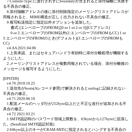
7.Content-Type:に改行されずにboundaryが含まれると添付隔離に失敗す
る不具合の修正。
8.添付隔離アドレスの後に添付削除指定のメーリングリストアドレスが
同報されると、MIME構造が正しく出力されない不具合の修正。
9.複写転送指定に指定以外オプションを追加した。
書式:[エンベロープのFROM],[0 or 1 or 2 or 3]|[CCアドレス]
0 or 2:エンベロープのFROM以外(2:エンベロープのFROMもCC) 1 or
3:エンベロープのFROMのとき(デフォルト)(3:エンベロープのFROMも
CC)
v4.AA 2021.04.06
1.上長承認、またはセキュアハンドラ有効時に添付分離処理が機能する
ようにした。
2.メーリングリストアドレスが複数同報されている場合、添付分離後の
メッセージを複写するようにした。
[EPSTDS]
v4.70 2019.10.25
1.送信先がhosts(Aレコード参照)で解決されるとoutlogに記録されない
不具合の修正。
v4.71 2020.06.10
1.配送メールのヘッダ行が252byte以上だと不正な改行が追加される不
具合の修正。
v4.72 2021.03.21
1.SMTP認証時のパスワード領域上限数を、63byteから127byteに拡張し
た。(SendGrid SMTP認証対策)
2.64byte以上のキーがCRAM-MD5に指定されるとハングする不具合の