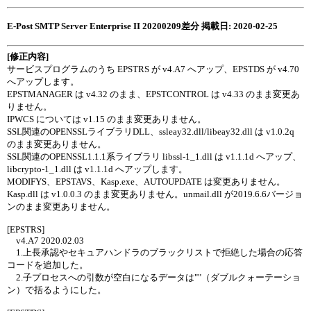
E-Post SMTP Server Enterprise II 20200209差分 掲載日: 2020-02-25
[修正内容]
サービスプログラムのうち EPSTRS が v4.A7 へアップ、EPSTDS が v4.70
へアップします。
EPSTMANAGER は v4.32 のまま、EPSTCONTROL は v4.33 のまま変更あ
りません。
IPWCS については v1.15 のまま変更ありません。
SSL関連のOPENSSLライブラリDLL、ssleay32.dll/libeay32.dll は v1.0.2q
のまま変更ありません。
SSL関連のOPENSSL1.1.1系ライブラリ libssl-1_1.dll は v1.1.1d へアップ、
libcrypto-1_1.dll は v1.1.1d へアップします。
MODIFYS、EPSTAVS、Kasp.exe、AUTOUPDATE は変更ありません。
Kasp.dll は v1.0.0.3 のまま変更ありません。unmail.dll が2019.6.6バージョ
ンのまま変更ありません。
[EPSTRS]
v4.A7 2020.02.03
1.上長承認やセキュアハンドラのブラックリストで拒絶した場合の応答
コードを追加した。
2.子プロセスへの引数が空白になるデータは""（ダブルクォーテーショ
ン）で括るようにした。