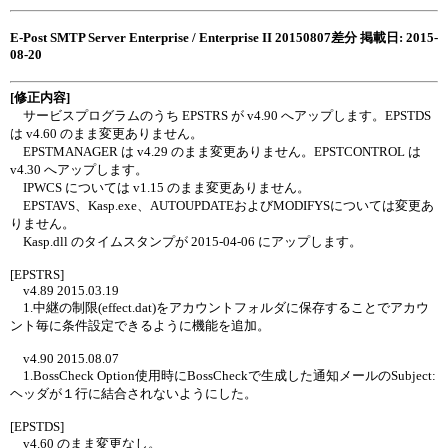
E-Post SMTP Server Enterprise / Enterprise II 20150807差分 掲載日: 2015-
08-20
[修正内容]
サービスプログラムのうち EPSTRS が v4.90 へアップします。EPSTDS
は v4.60 のまま変更ありません。
EPSTMANAGER は v4.29 のまま変更ありません。EPSTCONTROL は
v4.30 へアップします。
IPWCS については v1.15 のまま変更ありません。
EPSTAVS、Kasp.exe、AUTOUPDATEおよびMODIFYSについては変更あ
りません。
Kasp.dll のタイムスタンプが 2015-04-06 にアップします。
[EPSTRS]
v4.89 2015.03.19
1.中継の制限(effect.dat)をアカウントフォルダに保存することでアカウ
ント毎に条件設定できるように機能を追加。
v4.90 2015.08.07
1.BossCheck Option使用時にBossCheckで生成した通知メールのSubject:
ヘッダが１行に結合されないようにした。
[EPSTDS]
v4.60 のまま変更なし。