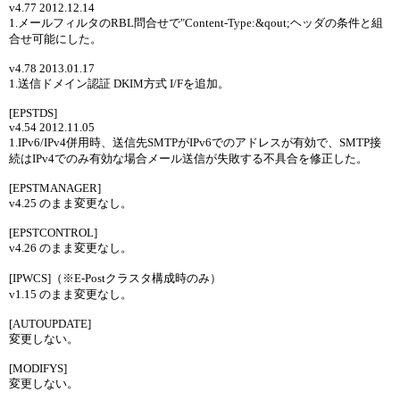
v4.77 2012.12.14
1.メールフィルタのRBL問合せで"Content-Type:&qout;ヘッダの条件と組
合せ可能にした。
v4.78 2013.01.17
1.送信ドメイン認証 DKIM方式 I/Fを追加。
[EPSTDS]
v4.54 2012.11.05
1.IPv6/IPv4併用時、送信先SMTPがIPv6でのアドレスが有効で、SMTP接
続はIPv4でのみ有効な場合メール送信が失敗する不具合を修正した。
[EPSTMANAGER]
v4.25 のまま変更なし。
[EPSTCONTROL]
v4.26 のまま変更なし。
[IPWCS]（※E-Postクラスタ構成時のみ）
v1.15 のまま変更なし。
[AUTOUPDATE]
変更しない。
[MODIFYS]
変更しない。