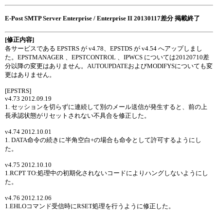
E-Post SMTP Server Enterprise / Enterprise II 20130117差分 掲載終了
[修正内容]
各サービスである EPSTRS が v4.78、EPSTDS が v4.54 へアップしまし
た。EPSTMANAGER 、EPSTCONTROL 、IPWCS については20120710差
分以降の変更はありません。AUTOUPDATEおよびMODIFYSについても変
更はありません。
[EPSTRS]
v4.73 2012.09.19
1. セッションを切らずに連続して別のメール送信が発生すると、前の上
長承認状態がリセットされない不具合を修正した。
v4.74 2012.10.01
1. DATA命令の続きに半角空白+
の場合も命令として許可するようにし
た。
v4.75 2012.10.10
1.RCPT TO:処理中の初期化されないコードによりハングしないようにし
た。
v4.76 2012.12.06
1.EHLOコマンド受信時にRSET処理を行うように修正した。