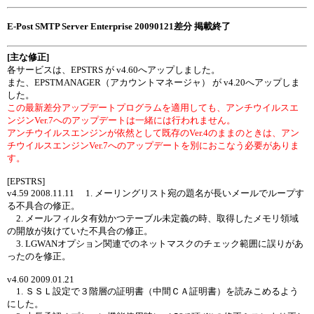
E-Post SMTP Server Enterprise 20090121差分 掲載終了
[主な修正]
各サービスは、EPSTRS が v4.60へアップしました。
また、EPSTMANAGER（アカウントマネージャ） が v4.20へアップしま
した。
この最新差分アップデートプログラムを適用しても、アンチウイルスエ
ンジンVer.7へのアップデートは一緒には行われません。
アンチウイルスエンジンが依然として既存のVer.4のままのときは、アン
チウイルスエンジンVer.7へのアップデートを別におこなう必要がありま
す。
[EPSTRS]
v4.59 2008.11.11 1. メーリングリスト宛の題名が長いメールでループす
る不具合の修正。
2. メールフィルタ有効かつテーブル未定義の時、取得したメモリ領域
の開放が抜けていた不具合の修正。
3. LGWANオプション関連でのネットマスクのチェック範囲に誤りがあ
ったのを修正。
v4.60 2009.01.21
1. ＳＳＬ設定で３階層の証明書（中間ＣＡ証明書）を読みこめるよう
にした。