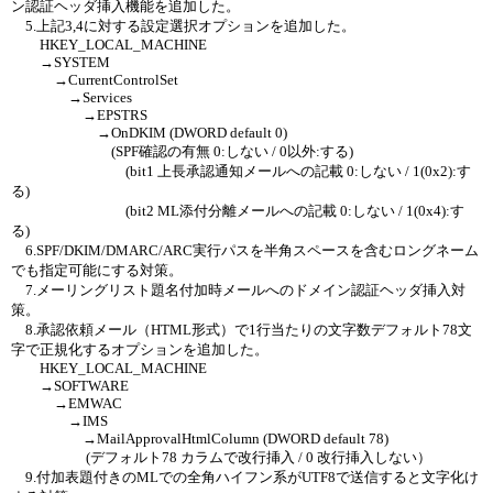
ン認証ヘッダ挿入機能を追加した。
5.上記3,4に対する設定選択オプションを追加した。
HKEY_LOCAL_MACHINE
→SYSTEM
→CurrentControlSet
→Services
→EPSTRS
→OnDKIM (DWORD default 0)
(SPF確認の有無 0:しない / 0以外:する)
(bit1 上長承認通知メールへの記載 0:しない / 1(0x2):す
る)
(bit2 ML添付分離メールへの記載 0:しない / 1(0x4):す
る)
6.SPF/DKIM/DMARC/ARC実行パスを半角スペースを含むロングネーム
でも指定可能にする対策。
7.メーリングリスト題名付加時メールへのドメイン認証ヘッダ挿入対
策。
8.承認依頼メール（HTML形式）で1行当たりの文字数デフォルト78文
字で正規化するオプションを追加した。
HKEY_LOCAL_MACHINE
→SOFTWARE
→EMWAC
→IMS
→MailApprovalHtmlColumn (DWORD default 78)
(デフォルト78 カラムで改行挿入 / 0 改行挿入しない）
9.付加表題付きのMLでの全角ハイフン系がUTF8で送信すると文字化け