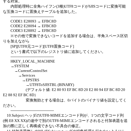
する対策。
内部処理時に全角ハイフン(3種)UTF8コードがSJISコードに変換可能
な互換コードに置換えテーブルを追加した。
-------------------------------------
CODE1 E28093 → EFBC8D
CODE2 E28094 → EFBC8D
CODE3 E28892 → EFBC8D
※その他で変換できないコードを追加する場合は、半角スペース区切
りを加えながら
[SP][UTF8元コード][UTF8置換コード]
という書式で以下のレジストリ値に追加してください。
-------------------------------------
HKEY_LOCAL_MACHINE
→SYSTEM
→CurrentControlSet
→Services
→EPSTRS
→UTF8ToSJISTBL (BINARY)
(デフォルト値: E2 80 93 EF BC 8D 20 E2 80 94 EF BC 8D 20
E2 88 92 EF BC 8D）
変換無効とする場合は、0バイトのバイナリ値を設定してく
ださい。
-------------------------------------
10.Subject:ヘッダのUTF8-MIMEエンコード列が、1つの文字コード列
(例:E8 XX XX)の途中で別のUTF8-MIMEエンコードされると付加表題を追
加の際に正しく再構成できない不具合の修正。