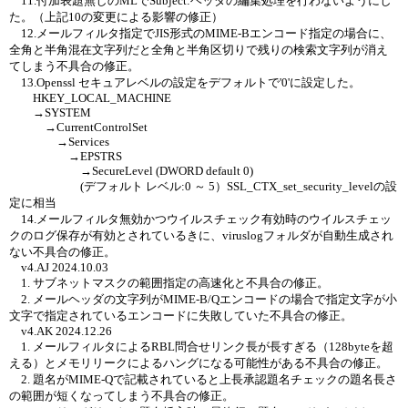
11.付加表題無しのMLでSubject:ヘッダの編集処理を行わないようにし
た。（上記10の変更による影響の修正）
12.メールフィルタ指定でJIS形式のMIME-Bエンコード指定の場合に、
全角と半角混在文字列だと全角と半角区切りで残りの検索文字列が消え
てしまう不具合の修正。
13.Openssl セキュアレベルの設定をデフォルトで'0'に設定した。
HKEY_LOCAL_MACHINE
→SYSTEM
→CurrentControlSet
→Services
→EPSTRS
→SecureLevel (DWORD default 0)
(デフォルト レベル:0 ～ 5）SSL_CTX_set_security_levelの設
定に相当
14.メールフィルタ無効かつウイルスチェック有効時のウイルスチェッ
クのログ保存が有効とされているきに、viruslogフォルダが自動生成され
ない不具合の修正。
v4.AJ 2024.10.03
1. サブネットマスクの範囲指定の高速化と不具合の修正。
2. メールヘッダの文字列がMIME-B/Qエンコードの場合で指定文字が小
文字で指定されているエンコードに失敗していた不具合の修正。
v4.AK 2024.12.26
1. メールフィルタによるRBL問合せリンク長が長すぎる（128byteを超
える）とメモリリークによるハングになる可能性がある不具合の修正。
2. 題名がMIME-Qで記載されていると上長承認題名チェックの題名長さ
の範囲が短くなってしまう不具合の修正。