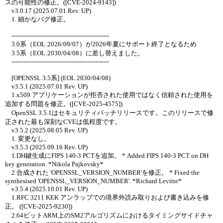
スの可能性の修正。([CVE-2024-9143])
v3.0.17 (2025.07.01 Rev. UP)
1. 細かなバグ修正。
-------------------------------------------------
3.0系（EOL:2026/09/07）が2026年夏にサポート終了となるため
3.5系（EOL:2030/04/08）に差し替えました。
-------------------------------------------------
[OPENSSL 3.5系] (EOL 2030/04/08)
v3.5.1 (2025.07.01 Rev. UP)
1.x509 アプリケーションが拒否された使用ではなく信頼された使用を
追加する問題を修正。([CVE-2025-4575])
OpenSSL 3.5.1はセキュリティパッチリリースです。このリリースで修
正された最も深刻なCVEは低程度です。
v3.5.2 (2025.08.05 Rev. UP)
1. 変更なし。
v3.5.3 (2025.09.16 Rev. UP)
1.DH鍵生成にFIPS 140-3 PCTを追加。 * Added FIPS 140-3 PCT on DH
key generation. *Nikola Pajkovsky*
2.合成された 'OPENSSL_VERSION_NUMBER'を修正。 * Fixed the
synthesised 'OPENSSL_VERSION_NUMBER'. *Richard Levitte*
v3.5.4 (2025.10.01 Rev. UP)
1.RFC 3211 KEK アンラップでの境界外読み取りおよび書き込みを修
正。 ([CVE-2025-9230])
2.64ビットARM上のSM2アルゴリズムにおけるタイミングサイドチャ