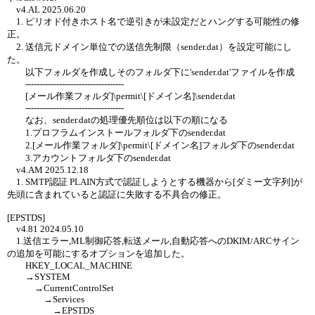
v4.AL 2025.06.20
1. ピリオド付きホスト名で逆引きが未設定だとハングする可能性の修
正。
2. 送信元ドメイン単位での送信先制限（sender.dat）を設定可能にし
た。
以下フォルダを作成しそのフォルダ下に'sender.dat'ファイルを作成
-----------------------------------
[メール作業フォルダ]\permit\[ドメイン名]\sender.dat
-----------------------------------
なお、sender.datの処理優先順位は以下の順になる
1.プロフラムインストールフォルダ下のsender.dat
2.[メール作業フォルダ]\permit\[ドメイン名]フォルダ下のsender.dat
3.アカウントフォルダ下のsender.dat
v4.AM 2025.12.18
1. SMTP認証 PLAIN方式で認証しようとする機器から[ダミー文字列]が
先頭に含まれていると認証に失敗する不具合の修正。
[EPSTDS]
v4.81 2024.05.10
1.送信エラー,ML制御応答,転送メール,自動応答へのDKIM/ARCサイン
の追加を可能にするオプションを追加した。
HKEY_LOCAL_MACHINE
→SYSTEM
→CurrentControlSet
→Services
→EPSTDS