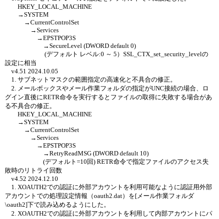
HKEY_LOCAL_MACHINE
→SYSTEM
→CurrentControlSet
→Services
→EPSTPOP3S
→SecureLevel (DWORD default 0)
(デフォルト レベル:0 ～ 5）SSL_CTX_set_security_levelの
設定に相当
v4.51 2024.10.05
1. サブネットマスクの範囲指定の高速化と不具合の修正。
2. メールボックスやメール作業フォルダの指定がUNC接続の場合、ロ
グイン直後にRETR命令を実行するとファイルの取得に失敗する場合があ
る不具合の修正。
HKEY_LOCAL_MACHINE
→SYSTEM
→CurrentControlSet
→Services
→EPSTPOP3S
→RetryReadMSG (DWORD default 10)
(デフォルト=10回) RETR命令で指定ファイルのアクセス失
敗時のリトライ回数
v4.52 2024.12.10
1. XOAUTH2での認証に外部アカウントを利用可能なように認証用外部
アカウントでの処理設定情報（oauth2.dat）を[メール作業フォルダ
\oauth2]下で読み込めるようにした。
2. XOAUTH2での認証に外部アカウントを利用して内部アカウントにパ