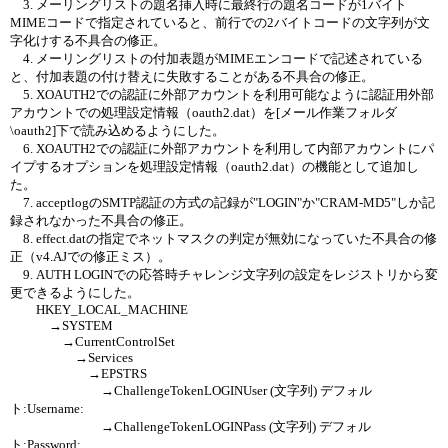
3. メーリングリストの題名挿入時に最終行の題名コードが1バイト
MIMEコードで指定されていると、前行での2バイトコードの文字列が文
字化けする不具合の修正。
4. メーリングリストの付加表題がMIMEエンコードで記述されている
と、付加表題の付け替えに失敗することがある不具合の修正。
5. XOAUTH2での認証に外部アカウントを利用可能なように認証用外部
アカウントでの処理設定情報（oauth2.dat）を[メール作業フォルダ
\oauth2]下で読み込めるようにした。
6. XOAUTH2での認証に外部アカウントを利用して内部アカウントにパ
イプするオプションを処理設定情報（oauth2.dat）の機能として追加し
た。
7. acceptlogのSMTP認証の方式の記録が"LOGIN"か"CRAM-MD5"しか記
録されなかった不具合の修正。
8. effect.datの指定でネットマスクの判定が無効になっていた不具合の修
正（v4.AJでの修正ミス）。
9. AUTH LOGINでの応答時チャレンジ文字列の設定をレジストリから変
更できるようにした。
HKEY_LOCAL_MACHINE
→SYSTEM
→CurrentControlSet
→Services
→EPSTRS
→ChallengeTokenLOGINUser (文字列) デフォル
ト:Username:
→ChallengeTokenLOGINPass (文字列) デフォル
ト:Password: