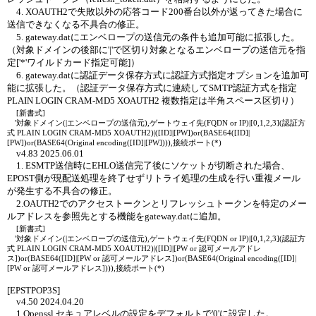
4. XOAUTH2で失敗以外の応答コード200番台以外が返ってきた場合に
送信できなくなる不具合の修正。
5. gateway.datにエンベロープの送信元の条件も追加可能に拡張した。
（対象ドメインの後部に'|'で区切り対象となるエンベロープの送信元を指
定['*'ワイルドカード指定可能]）
6. gateway.datに認証データ保存方式に認証方式指定オプションを追加可
能に拡張した。（認証データ保存方式に連続してSMTP認証方式を指定
PLAIN LOGIN CRAM-MD5 XOAUTH2 複数指定は半角スペース区切り）
[新書式]
'対象ドメイン(|エンベロープの送信元),ゲートウェイ先(FQDN or IP)|[0,1,2,3](認証方
式 PLAIN LOGIN CRAM-MD5 XOAUTH2)|([ID]|[PW])or(BASE64([ID]|
[PW])or(BASE64(Original encoding([ID]|[PW]))),接続ポート(*)
v4.83 2025.06.01
1. ESMTP送信時にEHLO送信完了後にソケットが切断された場合、
EPOST側が現配送処理を終了せずリトライ処理の生成を行い重複メール
が発生する不具合の修正。
2.OAUTH2でのアクセストークンとリフレッシュトークンを特定のメー
ルアドレスを参照先とする機能をgateway.datに追加。
[新書式]
'対象ドメイン(|エンベロープの送信元),ゲートウェイ先(FQDN or IP)|[0,1,2,3](認証方
式 PLAIN LOGIN CRAM-MD5 XOAUTH2)|([ID]|[PW or 認可メールアドレ
ス])or(BASE64([ID]|[PW or 認可メールアドレス])or(BASE64(Original encoding([ID]|
[PW or 認可メールアドレス]))),接続ポート(*)
[EPSTPOP3S]
v4.50 2024.04.20
1.Openssl セキュアレベルの設定をデフォルトで'0'に設定した。