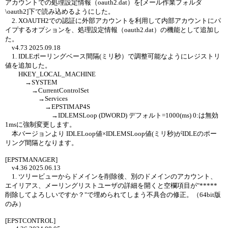
アカウントでの処理設定情報（oauth2.dat）を[メール作業フォルダ
\oauth2]下で読み込めるようにした。
2. XOAUTH2での認証に外部アカウントを利用して内部アカウントにパ
イプするオプションを、処理設定情報（oauth2.dat）の機能として追加し
た。
v4.73 2025.09.18
1. IDLEポーリングベース間隔(ミリ秒）で調整可能なようにレジストリ
値を追加した。
HKEY_LOCAL_MACHINE
→SYSTEM
→CurrentControlSet
→Services
→EPSTIMAP4S
→IDLEMSLoop (DWORD) デフォルト=1000(ms) 0:は無効
1msに強制変更します。
本バージョンより IDLELoop値×IDLEMSLoop値(ミリ秒)がIDLEのポー
リング間隔となります。
[EPSTMANAGER]
v4.36 2025.06.13
1. ツリービューからドメインを削除後、別のドメインのアカウント、
エイリアス、メーリングリストユーザの詳細を開くと空欄項目が"*****
削除してよろしいですか？"で埋められてしまう不具合の修正。（64bit版
のみ）
[EPSTCONTROL]