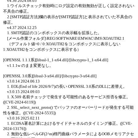
v4.36 2024.08.05
1.ウイルスチェック有効時にログ設定の有効無効が正しく設定されない
不具合の修正。
2.[SMTP認証方法]欄の表示が[SMTP認証方]と表示されていた不具合の
修正。
v4.37 2024.12.25
1. SMTP認証のコンボボックスの表示幅を拡張した。
[メール作業フォルダ]\REG\SOFTWARE\EMWAC\IMS\XOAUTH2.1
（デフォルト値=0 / 0:XOAUTH2をコンボボックスに表示しない
1:XOAUTH2をコンボボックスに表示する）
[OPENSSL 1.1.1系][libssl-1_1-x64.dll]/[libcrypto-1_1-x64.dll]
v1.1.1w のまま変更なし。
[OPENSSL 3.0系][libssl-3-x64.dll]/[libcrypto-3-x64.dll]
v3.0.14 2024.06.13
1. EOL(End of life 2026/9/7)の長い OPENSSL 3.0系のDLLに差替え。
v3.0.15 2024.09.03
1. X.509 名前チェックで発生する可能性のあるサービス拒否を修正。
([CVE-2024-6119])
2. SSL_select_next_proto() でバッファのオーバーリードが発生する可能
性を修正。([CVE-2024-5535])
v3.0.16 2025.02.11
1. ECDSA署名計算におけるサイドチャネルのタイミング修正。([CVE-
2024-13176])
2. 無効な低レベルGF(2^m)楕円曲線パラメータによるOOBメモリアクセ