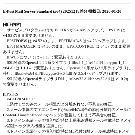
E-Post Mail Server Standard (x64) 20251218差分 掲載日: 2026-01-20
[修正内容]
サービスプログラムのうち EPSTRS が v4.AM へアップ、EPSTDS は
v4.83 のまま変更ありません。
EPSTPOP3S は v4.52 のまま、EPSTIMAP4S は v4.73 へアップします。
EPSTMANAGER は v4.36 のまま、EPSTCONTROL は v4.37 のまま変更
ありません。
IPWCS については v1.15 で変更ありません。
SSL関連のOpenssl 1.1.1系ライブラリ libssl-1_1-x64.dll/libcrypto-1_1-
x64.dll は 1.1.1w で変更ありません。Openssl 3.0系から3.5系ライブラリに
移行、libssl-3-x64.dll/libcrypto-3-x64.dll が 3.5.4 へアップされます。
SSL関連のOpensslライブラリDLL、ssleay32.dll/libeay32.dll は v1.0.2q
で変更ありません。
[EPSTRS]
v4.AI 2024.05.25
1.添付１つのみのメール構造だと分離されない不具合の修正。
2.メール本体の文字エンコードがbase64の場合の添付分離時のメールに
Content-Transfer-Encoding:ヘッダが重複してしまう不具合の修正。
3.ドメイン認証ヘッダ挿入指定時に上長承認通知メール生成時にドメイ
ン認証ヘッダ挿入機能を追加した。
4.ドメイン認証ヘッダ挿入指定時にML添付分離メール生成時にドメイ