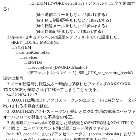
→OnDKIM (DWORD default 15)（デフォルト 15:全て追加す
る）
(bit0 送信エラー 0:しない / 1(0x1):する）
(bit1 ＭＬ制御応答 0:しない / 1(0x2):する）
(bit2 転送メール 0:しない / 1(0x4):する）
(bit3 自動応答 0:しない / 1(0x8):する）
2.Openssl セキュアレベルの設定をデフォルトで'0'に設定した。
HKEY_LOCAL_MACHINE
→SYSTEM
→CurrentControlSet
→Services
→EPSTDS
→SecureLevel (DWORD default 0)
(デフォルト レベル:0 ～ 5）SSL_CTX_set_security_levelの
設定に相当
3.メール転送時に転送先を一時的に保存したファイル(BXXXXXXXX-
TXXX.$CP)が削除されずに残ってしまうことがある。
v4.82 2024.12.17
1. XOAUTH2用のIDとアクセストークンのエンコードに余分なデータが
出力される不具合の修正。
2. XOAUTH2のアクセストークンが長いとログ出力用の領域にバッファ
オーバフローが発生する不具合の修正。
3. 配送時にgateway.datで指定した送信先とのSMTP認証をXOAUTH2で
行う際に、ユーザアカウント別に認証コード保管ファイル
（xoauth2_code.dat）およびアクセストークン（access_token.dat）とリフ
レッシュトークン（refresh_token.dat）を格納するようにした。