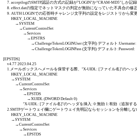
7. acceptlogのSMTP認証の方式の記録が"LOGIN"か"CRAM-MD5"
8. effect.datの指定でネットマスクの判定が無効になっていた不具合の修
9. AUTH LOGINでの応答時チャレンジ文字列の設定をレジストリから
HKEY_LOCAL_MACHINE
→SYSTEM
→CurrentControlSet
→Services
→EPSTRS
→ChallengeTokenLOGINUser (文字列) デフォルト:Username:
→ChallengeTokenLOGINPass (文字列) デフォルト:Password:
[EPSTDS]
v4.77 2023.04.25
1.メールボックスへメールを保管する際、"X-UIDL: [ファイル名]"の
HKEY_LOCAL_MACHINE
→SYSTEM
→CurrentControlSet
→Services
→EPSTDS
→XUIDL (DWORD Default 0)
"X-UIDL: [ファイル名]"のヘッダを挿入: 0:無効 1:有効（追加す
2.SMTPゲートウェイ欄にゲートウェイ先明記ならセッションを分離し
HKEY_LOCAL_MACHINE
→SYSTEM
→CurrentControlSet
→Services
→EPSTDS