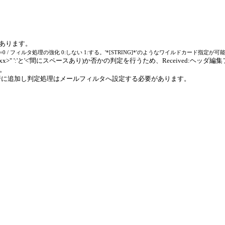
があります。
デフォルト値=0 / フィルタ処理の強化 0:しない 1:する。'*[STRING]*'のようなワイルドカード指定
 <xxx>" ':'と'<'間にスペースあり)か否かの判定を行うため、Received:ヘッダ編
い。
NVEJUGE)別行に追加し判定処理はメールフィルタへ設定する必要があります。