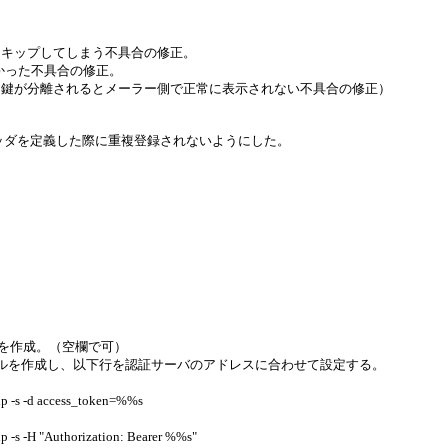
スキップしてしまう不具合の修正。
なかった不具合の修正。
名鍵が分離されるとメーラー側で正常に表示されない不具合の修正）
rn-Pathヘッダを定義した際に重複登録されないようにした。
イルを作成。（空欄で可）
ファイルを作成し、以下行を認証サーバのアドレスに合わせて設定する。
 -d access_token=%%s
H "Authorization: Bearer %%s"