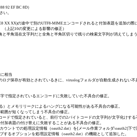
8 92 EF BC 8D）
さい。
列(例:E8 XX XX)の途中で別のUTF8-MIMEエンコードされると付加表題を
た。（上記10の変更による影響の修正）
に、全角と半角混在文字列だと全角と半角区切りで残りの検索文字列が消えてしま
設定に相当
グ保存が有効とされているきに、viruslogフォルダが自動生成されない
小文字で指定されているエンコードに失敗していた不具合の修正。
を超える）とメモリリークによるハングになる可能性がある不具合の修正。
さの範囲が短くなってしまう不具合の修正。
Eコードで指定されていると、前行での2バイトコードの文字列が文字化けする
と、付加表題の付け替えに失敗することがある不具合の修正。
ントでの処理設定情報（oauth2.dat）を[メール作業フォルダ\oauth2]
するオプションを処理設定情報（oauth2.dat）の機能として追加した。