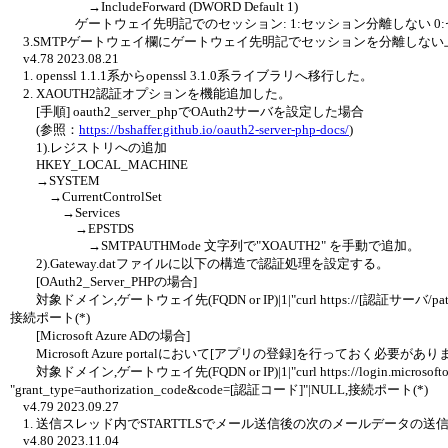
→IncludeForward (DWORD Default 1)
ゲートウェイ先明記でのセッション: 1:セッション分離しない 0:
3.SMTPゲートウェイ欄にゲートウェイ先明記でセッションを分離しな
v4.78 2023.08.21
1. openssl 1.1.1系からopenssl 3.1.0系ライブラリへ移行した。
2. XAOUTH2認証オプションを機能追加した。
[手順] oauth2_server_phpでOAuth2サーバを設定した場合
(参照：
https://bshaffer.github.io/oauth2-server-php-docs/
)
1).レジストリへの追加
HKEY_LOCAL_MACHINE
→SYSTEM
→CurrentControlSet
→Services
→EPSTDS
→SMTPAUTHMode 文字列で"XOAUTH2" を手動で追加。
2).Gateway.datファイルに以下の構造で認証処理を設定する。
[OAuth2_Server_PHPの場合]
対象ドメイン,ゲートウェイ先(FQDN or IP)|1|"curl https://[認証サーバ/path]/token
接続ポート(*)
[Microsoft Azure ADの場合]
Microsoft Azure portalにおいて[アプリの登録]を行っておく必要があ
対象ドメイン,ゲートウェイ先(FQDN or IP)|1|"curl https://login.microsoftonli
"grant_type=authorization_code&code=[認証コード]"|NULL,接続ポート(*)
v4.79 2023.09.27
1. 送信スレッド内でSTARTTLSでメール送信後の次のメールデータの送信を
v4.80 2023.11.04