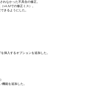
しか記録されなかった不具合の修正。
正（v4.AJでの修正ミス）。
変更できるようにした。
ヘッダを挿入するオプションを追加した。
る）
ない機能を追加した。