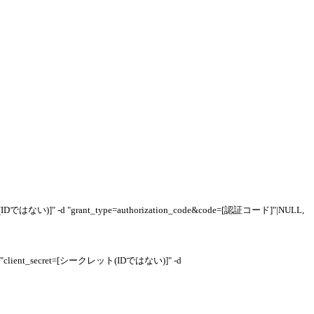
ではない)]" -d "grant_type=authorization_code&code=[認証コード]"|NULL,
d "client_secret=[シークレット(IDではない)]" -d