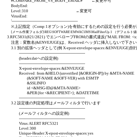
#COMPARE_FROM_VS_BODY_EMAIL# ←変更不可
BodyEnd:
Level:310 ←変更可
VirusEnd:
'------------------------------------------------------
※上記指定（Comp:1オプション)を有効にするための設定を行う必要
[メール作業フォルダ]\REG\SOFTWARE\EMWAC\IMS\MailFilterUp.1 （
3.RFC5831(821/2821) でエンベロープFROMの書式違反("MAIL FROM:
注意：変数名(&ENVEJUGE)は、Received:ヘッダに挿入しないで下さ
3.1 別の拡張ヘッダとして(例 X-epost-envelope-spaces:&E
------------------------------------------------------
(header.datへの設定例)
------------------------------------------------------
X-epost-envelope-spaces:&ENVEJUGE
Received: from &HELO (unverified [&ORIGIN-IP]) by &MTA-NAME
(&SOFT-NAME &SOFT-VER) with ESMTP
&SSLINFO
id <&MSG-ID@&MTA-NAME>
&PER{for <&RECIPIENT>}; &DATETIME
------------------------------------------------------
3.2 設定後の判定処理はメールフィルタで行います
------------------------------------------------------
(メールフィルタへの設定例)
------------------------------------------------------
Virus:ALERT RFC5321
Level:300
Unique-Header:X-epost-envelope-spaces:yes