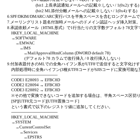
(bit1 上長承認通知メールへの記載 0:しない / 1(0x2):する)
(bit2 ML添付分離メールへの記載 0:しない / 1(0x4):する)
6.SPF/DKIM/DMARC/ARC実行パスを半角スペースを含むロングネー
7.メーリングリスト題名付加時メールへのドメイン認証ヘッダ挿入対策
8.承認依頼メール（HTML形式）で1行当たりの文字数デフォルト78文
HKEY_LOCAL_MACHINE
→SOFTWARE
→EMWAC
→IMS
→MailApprovalHtmlColumn (DWORD default 78)
(デフォルト78 カラムで改行挿入 / 0 改行挿入しない）
9.付加表題付きのMLでの全角ハイフン系がUTF8で送信すると文字化け
内部処理時に全角ハイフン(3種)UTF8コードがSJISコードに変換可能
-------------------------------------
CODE1 E28093 → EFBC8D
CODE2 E28094 → EFBC8D
CODE3 E28892 → EFBC8D
※その他で変換できないコードを追加する場合は、半角スペース区切り
[SP][UTF8元コード][UTF8置換コード]
という書式で以下のレジストリ値に追加してください。
-------------------------------------
HKEY_LOCAL_MACHINE
→SYSTEM
→CurrentControlSet
→Services
→EPSTRS