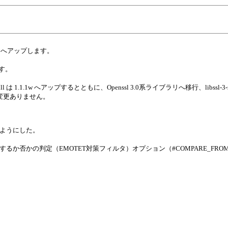
82 へアップします。
ます。
x64.dll は 1.1.1w へアップするとともに、Openssl 3.0系ライブラリへ移行、libssl-3-x6
.2q で変更ありません。
きるようにした。
否かの判定（EMOTET対策フィルタ）オプション（#COMPARE_FROM_V