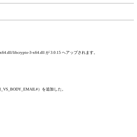
4.dll/libcrypto-3-x64.dll が 3.0.15 へアップされます。
S_BODY_EMAIL#）を追加した。