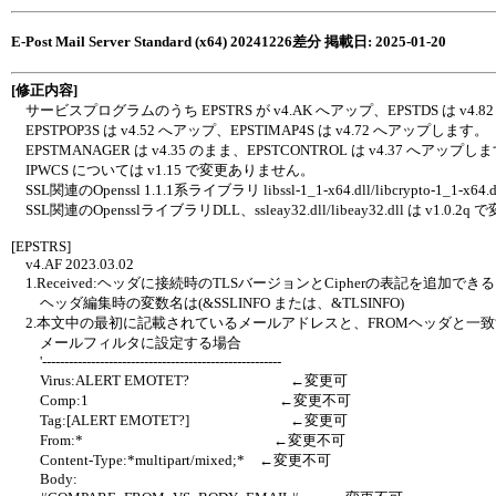
E-Post Mail Server Standard (x64) 20241226差分 掲載日: 2025-01-20
[修正内容]
サービスプログラムのうち EPSTRS が v4.AK へアップ、EPSTDS は v4.
EPSTPOP3S は v4.52 へアップ、EPSTIMAP4S は v4.72 へアップします。
EPSTMANAGER は v4.35 のまま、EPSTCONTROL は v4.37 へアップし
IPWCS については v1.15 で変更ありません。
SSL関連のOpenssl 1.1.1系ライブラリ libssl-1_1-x64.dll/libcrypto-1_1-
SSL関連のOpensslライブラリDLL、ssleay32.dll/libeay32.dll は v1.0
[EPSTRS]
v4.AF 2023.03.02
1.Received:ヘッダに接続時のTLSバージョンとCipherの表記を追加で
ヘッダ編集時の変数名は(&SSLINFO または、&TLSINFO)
2.本文中の最初に記載されているメールアドレスと、FROMヘッダと一致するか
メールフィルタに設定する場合
'------------------------------------------------------
Virus:ALERT EMOTET? ←変更可
Comp:1 ←変更不可
Tag:[ALERT EMOTET?] ←変更可
From:* ←変更不可
Content-Type:*multipart/mixed;* ←変更不可
Body: