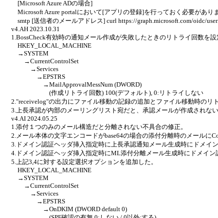
[Microsoft Azure ADの場合]
Microsoft Azure portalにおいて[アプリの登録]を行っておく必要があ
smtp [送信者のメールアドレス] curl https://graph.microsoft.com/oidc/userinfo 
v4.AH 2023.10.31
1.BossCheck有効時の通知メール作成が失敗したときのリトライ回数を
HKEY_LOCAL_MACHINE
→SYSTEM
→CurrentControlSet
→Services
→EPSTRS
→MailApprovalMessNum (DWORD)
(作成リトライ回数) 100(デフォルト), 0:リトライしない
2."receivelog"の出力にファイル移動の記録の追加とファイル移動時の
3.上長承認が内部のメーリングリスト宛だと、承認メールが作成されな
v4.AI 2024.05.25
1.添付１つのみのメール構造だと分離されない不具合の修正。
2.メール本体の文字エンコードがbase64の場合の添付分離時のメールにContent
3.ドメイン認証ヘッダ挿入指定時に上長承認通知メール生成時にドメイ
4.ドメイン認証ヘッダ挿入指定時にML添付分離メール生成時にドメイン
5.上記3,4に対する設定選択オプションを追加した。
HKEY_LOCAL_MACHINE
→SYSTEM
→CurrentControlSet
→Services
→EPSTRS
→OnDKIM (DWORD default 0)
(SPF確認の有無 0:しない / 0以外:する)