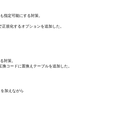
ムでも指定可能にする対策。
。
字で正規化するオプションを追加した。
する対策。
な互換コードに置換えテーブルを追加した。
を加えながら