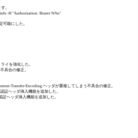
ります。
-H "Authorization: Bearer %%s"
設定可能にした。
リトライを強化した。
い不具合の修正。
-Transfer-Encoding:ヘッダが重複してしまう不具合の修正。
ン認証ヘッダ挿入機能を追加した。
認証ヘッダ挿入機能を追加した。