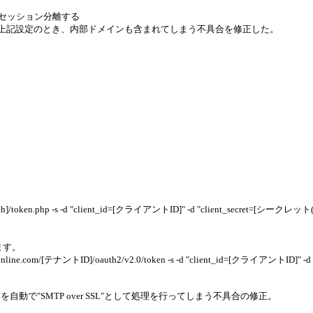
セッション分離する
い上記設定のとき、内部ドメインも含まれてしまう不具合を修正した。
.php -s -d "client_id=[クライアントID]" -d "client_secret=[シークレット(ID
ります。
ne.com/[テナントID]/oauth2/v2.0/token -s -d "client_id=[クライアントID]" -
自動で"SMTP over SSL"として処理を行ってしまう不具合の修正。