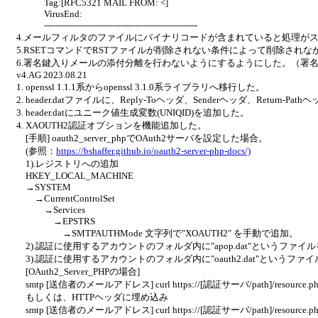
Tag:[RFC5321 MAIL FROM: <]
VirusEnd:
------------------------------------------------------
4.メールフィルタのファイルにバイナリコードが含まれていると処理が
5.RSETコマンドでRSTファイルが削除されない条件によって削除され
6.署名鍵入りメールの添付分離を行わないようにするようにした。（署
v4.AG 2023.08.21
1. openssl 1.1.1系からopenssl 3.1.0系ライブラリへ移行した。
2. header.datファイルに、Reply-Toヘッダ、Senderヘッダ、Retu
3. header.datにユニーク値生成変数(UNIQID)を追加した。
4. XAOUTH2認証オプションを機能追加した。
[手順] oauth2_server_phpでOAuth2サーバを設定した場合。
(参照：
https://bshaffer.github.io/oauth2-server-php-docs/)
1).レジストリへの追加
HKEY_LOCAL_MACHINE
→SYSTEM
→CurrentControlSet
→Services
→EPSTRS
→SMTPAUTHMode 文字列で"XOAUTH2" を手動で追加。
2).認証に使用するアカウントのフォルダ内に"apop.dat"というファ
3).認証に使用するアカウントのフォルダ内に"oauth2.dat"という
[OAuth2_Server_PHPの場合]
smtp [送信者のメールアドレス] curl https://[認証サーバ/path]/resource.php -s
もしくは、HTTPヘッダに埋め込み
smtp [送信者のメールアドレス] curl https://[認証サーバ/path]/resource.php -s -