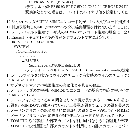
→UTF8ToSJISTBL (BINARY)
(デフォルト値: E2 80 93 EF BC 8D 20 E2 80 94 EF BC 8D 20 E2 8
変換無効とする場合は、0バイトのバイナリ値を設定してくだ
-------------------------------------
10.Subject:ヘッダのUTF8-MIMEエンコード列が、1つの文字コード
11.付加表題無しのMLでSubject:ヘッダの編集処理を行わないようにし
12.メールフィルタ指定でJIS形式のMIME-Bエンコード指定の場合
13.Openssl セキュアレベルの設定をデフォルトで'0'に設定した。
HKEY_LOCAL_MACHINE
→SYSTEM
→CurrentControlSet
→Services
→EPSTRS
→SecureLevel (DWORD default 0)
(デフォルト レベル:0 ～ 5）SSL_CTX_set_security_levelの
14.メールフィルタ無効かつウイルスチェック有効時のウイルスチェックのロ
v4.AJ 2024.10.03
1. サブネットマスクの範囲指定の高速化と不具合の修正。
2. メールヘッダの文字列がMIME-B/Qエンコードの場合で指定文字が
v4.AK 2024.12.26
1. メールフィルタによるRBL問合せリンク長が長すぎる（128byte
2. 題名がMIME-Qで記載されていると上長承認題名チェックの題名長
3. メーリングリストの題名挿入時に最終行の題名コードが1バイトMIM
4. メーリングリストの付加表題がMIMEエンコードで記述されている
5. XOAUTH2での認証に外部アカウントを利用可能なように認証用外部アカウ
6. XOAUTH2での認証に外部アカウントを利用して内部アカウントにパイプ