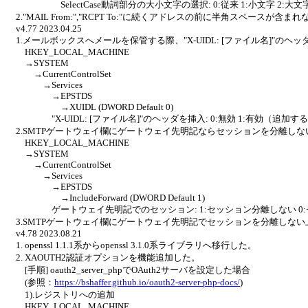
SelectCase動詞部分の大小文字の選択: 0:従来 1:小文字 2:大
2."MAIL From:","RCPT To:"に続くアドレスの前に半角スペースが含
v4.77 2023.04.25
1.メールボックスへメールを保管する際、"X-UIDL: [ファイル名]"の
HKEY_LOCAL_MACHINE
→SYSTEM
→CurrentControlSet
→Services
→EPSTDS
→XUIDL (DWORD Default 0)
"X-UIDL: [ファイル名]"のヘッダを挿入: 0:無効 1:有効（追加す
2.SMTPゲートウェイ欄にゲートウェイ先明記ならセッションを分離し
HKEY_LOCAL_MACHINE
→SYSTEM
→CurrentControlSet
→Services
→EPSTDS
→IncludeForward (DWORD Default 1)
ゲートウェイ先明記でのセッション: 1:セッション分離しない 0:
3.SMTPゲートウェイ欄にゲートウェイ先明記でセッションを分離しな
v4.78 2023.08.21
1. openssl 1.1.1系からopenssl 3.1.0系ライブラリへ移行した。
2. XAOUTH2認証オプションを機能追加した。
[手順] oauth2_server_phpでOAuth2サーバを設定した場合
(参照：
https://bshaffer.github.io/oauth2-server-php-docs/
)
1).レジストリへの追加
HKEY_LOCAL_MACHINE