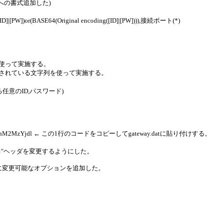
atへの書式追加した)
[PW])or(BASE64(Original encoding([ID]|[PW]))),接続ポート(*)
列を使って実施する。
ンコードされている文字列を使って実施する。
任意のID,パスワード)
MzYjJhM2MzYjdl ← この1行のコードをコピーしてgateway.datに貼り付けする。
TA:"ヘッダを変更するようにした。
PT TO:"に変更可能なオプションを追加した。