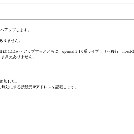
80 へアップします。
ま変更ありません。
x64.dll は 1.1.1w へアップするとともに、openssl 3.1.0系ライブラリへ移行、libssl-3-x
.2q のまま変更ありません。
ル追加した。
at" に無効にする接続元IPアドレスを記載します。