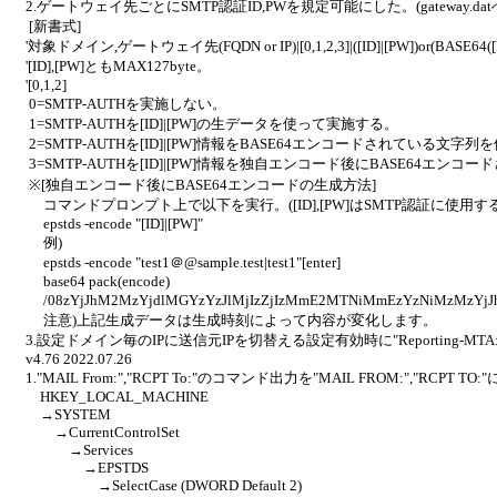
2.ゲートウェイ先ごとにSMTP認証ID,PWを規定可能にした。(gateway.d
[新書式]
'対象ドメイン,ゲートウェイ先(FQDN or IP)|[0,1,2,3]|([ID]|[PW])or(BASE64([ID]|
'[ID],[PW]ともMAX127byte。
'[0,1,2]
0=SMTP-AUTHを実施しない。
1=SMTP-AUTHを[ID]|[PW]の生データを使って実施する。
2=SMTP-AUTHを[ID]|[PW]情報をBASE64エンコードされている文字
3=SMTP-AUTHを[ID]|[PW]情報を独自エンコード後にBASE64エ
※[独自エンコード後にBASE64エンコードの生成方法]
コマンドプロンプト上で以下を実行。([ID],[PW]はSMTP認証に使用する
epstds -encode "[ID]|[PW]"
例)
epstds -encode "test1＠@sample.test|test1"[enter]
base64 pack(encode)
/08zYjJhM2MzYjdlMGYzYzJlMjIzZjIzMmE2MTNiMmEzYzNiMz
注意)上記生成データは生成時刻によって内容が変化します。
3.設定ドメイン毎のIPに送信元IPを切替える設定有効時に"Reporting-M
v4.76 2022.07.26
1."MAIL From:","RCPT To:"のコマンド出力を"MAIL FROM:","RC
HKEY_LOCAL_MACHINE
→SYSTEM
→CurrentControlSet
→Services
→EPSTDS
→SelectCase (DWORD Default 2)