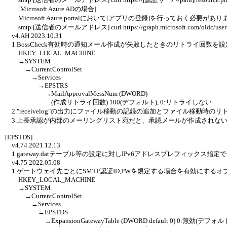
[Microsoft Azure ADの場合]
Microsoft Azure portalにおいて[アプリの登録]を行っておく必要があ
smtp [送信者のメールアドレス] curl https://graph.microsoft.com/oidc/userinfo 
v4.AH 2023.10.31
1.BossCheck有効時の通知メール作成が失敗したときのリトライ回数を
HKEY_LOCAL_MACHINE
→SYSTEM
→CurrentControlSet
→Services
→EPSTRS
→MailApprovalMessNum (DWORD)
(作成リトライ回数) 100(デフォルト), 0:リトライしない
2."receivelog"の出力にファイル移動の記録の追加とファイル移動時の
3.上長承認が内部のメーリングリスト宛だと、承認メールが作成されな
[EPSTDS]
v4.74 2021.12.13
1.gateway.datテーブル等の設定に対しIPv6アドレスプレフィックス指
v4.75 2022.05.08
1.ゲートウェイ先ごとにSMTP認証ID,PWを規定する場合を有効にする
HKEY_LOCAL_MACHINE
→SYSTEM
→CurrentControlSet
→Services
→EPSTDS
→ExpansionGatewayTable (DWORD default 0) 0:無効(デフォルト