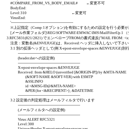
#COMPARE_FROM_VS_BODY_EMAIL# ←変更不可
BodyEnd:
Level:310 ←変更可
VirusEnd:
'------------------------------------------------------
※上記指定（Comp:1オプション)を有効にするための設定を行う必要
[メール作業フォルダ]\REG\SOFTWARE\EMWAC\IMS\MailFilter
3.RFC5831(821/2821) でエンベロープFROMの書式違反("MAIL FROM:
注意：変数名(&ENVEJUGE)は、Received:ヘッダに挿入しないで下さ
3.1 別の拡張ヘッダとして(例 X-epost-envelope-spaces:&E
------------------------------------------------------
(header.datへの設定例)
------------------------------------------------------
X-epost-envelope-spaces:&ENVEJUGE
Received: from &HELO (unverified [&ORIGIN-IP]) by &MTA-NAME
(&SOFT-NAME &SOFT-VER) with ESMTP
&SSLINFO
id <&MSG-ID@&MTA-NAME>
&PER{for <&RECIPIENT>}; &DATETIME
------------------------------------------------------
3.2 設定後の判定処理はメールフィルタで行います
------------------------------------------------------
(メールフィルタへの設定例)
------------------------------------------------------
Virus:ALERT RFC5321
Level:300
Unique-Header:X-epost-envelope-spaces:yes