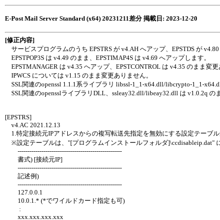
E-Post Mail Server Standard (x64) 20231211差分 掲載日: 2023-12-20
[修正内容]
サービスプログラムのうち EPSTRS が v4.AH へアップ、EPSTDS が v4.
EPSTPOP3S は v4.49 のまま、EPSTIMAP4S は v4.69 へアップします。
EPSTMANAGER は v4.35 へアップ、EPSTCONTROL は v4.35 のま
IPWCS については v1.15 のまま変更ありません。
SSL関連のopenssl 1.1.1系ライブラリ libssl-1_1-x64.dll/libcrypto-1_1-
SSL関連のopensslライブラリDLL、ssleay32.dll/libeay32.dll は v1.0
[EPSTRS]
v4.AC 2021.12.13
1.特定接続元IPアドレスからの複写転送先指定を無効にする設定テーブ
※設定テーブルは、"[プログラムインストールフォルダ]\ccdisableip.d
-----------------------------------------------------
書式) [接続元IP]
-----------------------------------------------------
記述例)
-----------------------------------------------------
127.0.0.1
10.0.1.* (*でワイルドカード指定も可)
:
xxx.xxx.xxx.xxx