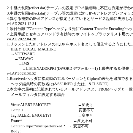
-----------------------------------------------------
2.中継の制限(effect.dat)テーブルの設定でIPv6接続時に不正な判定が
3.中継の制限(effect.dat)テーブル等の設定に対しIPv6アドレスプレフ
4.異なる複数のIPv6アドレスが指定されているとサービス起動に失敗し
v4.AD 2021.12.31
1.添付分離で'Content-Type'ヘッダより先に'Content-Transfer-Encodin
2.上長承認とセキュアハンドラ有効時のホワイト＆ブラックリスト用の
v4.AE 2022.04.28
1.リッスンしたIPアドレスのFQDNをホスト名として優先するようにした
HKEY_LOCAL_MACHINE
→SOFTWARE
→EMWAC
→IMS
→LISTENADDRPRI (DWORD デフォルト=1) 1:優先する 0:優先
v4.AF 2023.03.02
1.Received:ヘッダに接続時のTLSバージョンとCipherの表記を追加で
ヘッダ編集時の変数名は(&SSLINFO または、&TLSINFO)
2.本文中の最初に記載されているメールアドレスと、FROMヘッダと一致するか
メールフィルタに設定する場合
'------------------------------------------------------
Virus:ALERT EMOTET? ←変更可
Comp:1 ←変更不可
Tag:[ALERT EMOTET?] ←変更可
From:* ←変更不可
Content-Type:*multipart/mixed;* ←変更不可
Body: