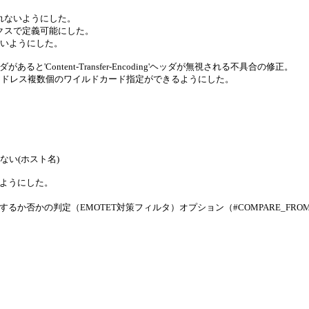
行われないようにした。
ィックスで定義可能にした。
ないようにした。
g'ヘッダがあると'Content-Transfer-Encoding'ヘッダが無視される不具合の修正。
アドレス複数個のワイルドカード指定ができるようにした。
。
しない(ホスト名)
きるようにした。
否かの判定（EMOTET対策フィルタ）オプション（#COMPARE_FROM_V