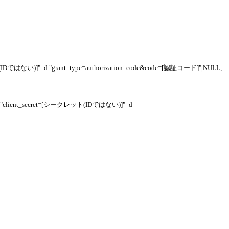
ではない)]" -d "grant_type=authorization_code&code=[認証コード]"|NULL,
d "client_secret=[シークレット(IDではない)]" -d