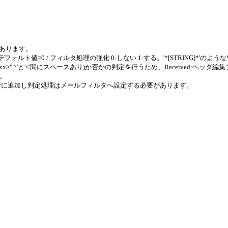
があります。
Up.1 （デフォルト値=0 / フィルタ処理の強化 0:しない 1:する。'*[STRING
 <xxx>" ':'と'<'間にスペースあり)か否かの判定を行うため、Received:ヘッダ編
い。
NVEJUGE)別行に追加し判定処理はメールフィルタへ設定する必要があります。