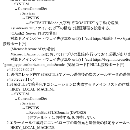
→SYSTEM
→CurrentControlSet
→Services
→EPSTDS
→SMTPAUTHMode 文字列で"XOAUTH2" を手動で追加。
2).Gateway.datファイルに以下の構造で認証処理を設定する。
[OAuth2_Server_PHPの場合]
対象ドメイン,ゲートウェイ先(FQDN or IP)|1|"curl https://[認証サーバ/path]/token
接続ポート(*)
[Microsoft Azure ADの場合]
Microsoft Azure portalにおいて[アプリの登録]を行っておく必要があ
対象ドメイン,ゲートウェイ先(FQDN or IP)|1|"curl https://login.microsoftonli
"grant_type=authorization_code&code=[認証コード]"|NULL,接続ポート(*)
v4.79 2023.09.27
1. 送信スレッド内でSTARTTLSでメール送信後の次のメールデータの送信を
v4.80 2023.11.04
1.STARTTLSで暗号化ネゴシェーションに失敗するドメインリストの
HKEY_LOCAL_MACHINE
→SYSTEM
→CurrentControlSet
→Services
→EPSTDS
→RecodeBadSTLSDomain (DWORD)
（デフォルト）1:切替する, 0:切替しない。
2.エラーメール生成時にエンベロープの送信元と送信先の指定をメール
HKEY_LOCAL_MACHINE