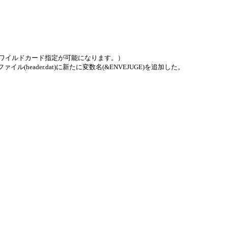
]*'のようなワイルドカード指定が可能になります。）
集ファイル(header.dat)に新たに変数名(&ENVEJUGE)を追加した。