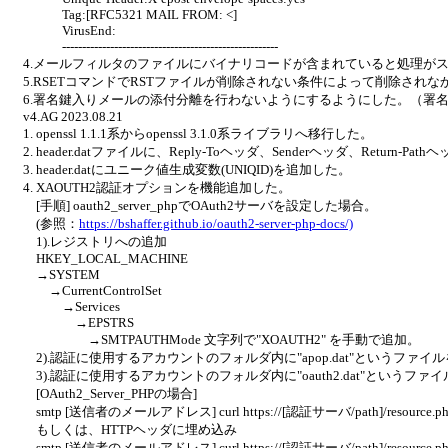
Tag:[RFC5321 MAIL FROM: <]
VirusEnd:
------------------------------------------------------
4.メールフィルタのファイルにバイナリコードが含まれていると処理が
5.RSETコマンドでRSTファイルが削除されない条件によって削除され
6.署名鍵入りメールの添付分離を行わないようにするようにした。（署
v4.AG 2023.08.21
1. openssl 1.1.1系からopenssl 3.1.0系ライブラリへ移行した。
2. header.datファイルに、Reply-Toヘッダ、Senderヘッダ、Retu
3. header.datにユニーク値生成変数(UNIQID)を追加した。
4. XAOUTH2認証オプションを機能追加した。
[手順] oauth2_server_phpでOAuth2サーバを設定した場合。
(参照：
https://bshaffer.github.io/oauth2-server-php-docs/)
1).レジストリへの追加
HKEY_LOCAL_MACHINE
→SYSTEM
→CurrentControlSet
→Services
→EPSTRS
→SMTPAUTHMode 文字列で"XOAUTH2" を手動で追加。
2).認証に使用するアカウントのフォルダ内に"apop.dat"というファ
3).認証に使用するアカウントのフォルダ内に"oauth2.dat"という
[OAuth2_Server_PHPの場合]
smtp [送信者のメールアドレス] curl https://[認証サーバ/path]/resource.php -s
もしくは、HTTPヘッダに埋め込み
smtp [送信者のメールアドレス] curl https://[認証サーバ/path]/resource.php -s -