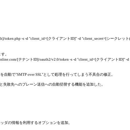
.php -s -d "client_id=[クライアントID]" -d "client_secret=[シークレット(ID
ります。
ne.com/[テナントID]/oauth2/v2.0/token -s -d "client_id=[クライアントID]" -
自動で"SMTP over SSL"として処理を行ってしまう不具合の修正。
作成と失敗先へのプレーン送信への自動切替する機能を追加した。
ヘッダの情報を利用するオプションを追加。