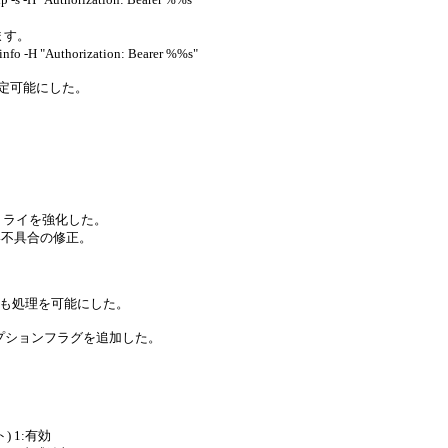
ります。
-H "Authorization: Bearer %%s"
設定可能にした。
リトライを強化した。
い不具合の修正。
定でも処理を可能にした。
オプションフラグを追加した。
) 1:有効