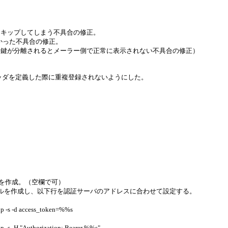
スキップしてしまう不具合の修正。
なかった不具合の修正。
名鍵が分離されるとメーラー側で正常に表示されない不具合の修正）
rn-Pathヘッダを定義した際に重複登録されないようにした。
イルを作成。（空欄で可）
ファイルを作成し、以下行を認証サーバのアドレスに合わせて設定する。
 -d access_token=%%s
H "Authorization: Bearer %%s"