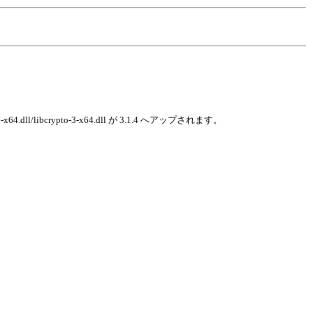
64.dll/libcrypto-3-x64.dll が 3.1.4 へアップされます。