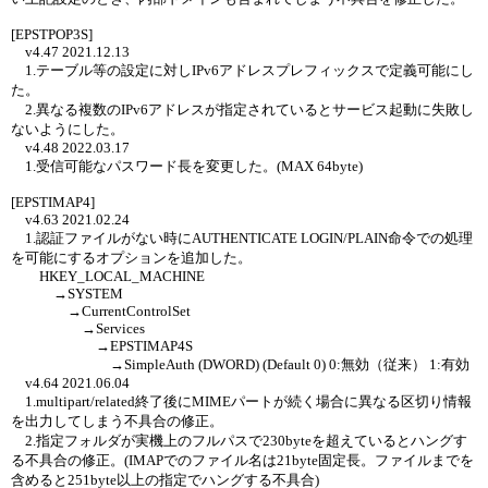
[EPSTPOP3S]
v4.47 2021.12.13
1.テーブル等の設定に対しIPv6アドレスプレフィックスで定義可能にし
た。
2.異なる複数のIPv6アドレスが指定されているとサービス起動に失敗し
ないようにした。
v4.48 2022.03.17
1.受信可能なパスワード長を変更した。(MAX 64byte)
[EPSTIMAP4]
v4.63 2021.02.24
1.認証ファイルがない時にAUTHENTICATE LOGIN/PLAIN命令での処理
を可能にするオプションを追加した。
HKEY_LOCAL_MACHINE
→SYSTEM
→CurrentControlSet
→Services
→EPSTIMAP4S
→SimpleAuth (DWORD) (Default 0) 0:無効（従来） 1:有効
v4.64 2021.06.04
1.multipart/related終了後にMIMEパートが続く場合に異なる区切り情報
を出力してしまう不具合の修正。
2.指定フォルダが実機上のフルパスで230byteを超えているとハングす
る不具合の修正。(IMAPでのファイル名は21byte固定長。ファイルまでを
含めると251byte以上の指定でハングする不具合)