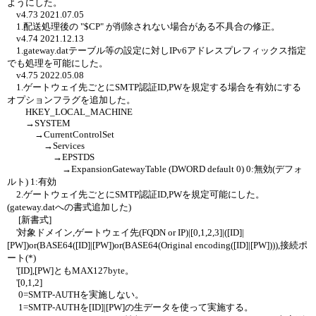
ようにした。
v4.73 2021.07.05
1.配送処理後の "$CP" が削除されない場合がある不具合の修正。
v4.74 2021.12.13
1.gateway.datテーブル等の設定に対しIPv6アドレスプレフィックス指定
でも処理を可能にした。
v4.75 2022.05.08
1.ゲートウェイ先ごとにSMTP認証ID,PWを規定する場合を有効にする
オプションフラグを追加した。
HKEY_LOCAL_MACHINE
→SYSTEM
→CurrentControlSet
→Services
→EPSTDS
→ExpansionGatewayTable (DWORD default 0) 0:無効(デフォ
ルト) 1:有効
2.ゲートウェイ先ごとにSMTP認証ID,PWを規定可能にした。
(gateway.datへの書式追加した)
[新書式]
'対象ドメイン,ゲートウェイ先(FQDN or IP)|[0,1,2,3]|([ID]|
[PW])or(BASE64([ID]|[PW])or(BASE64(Original encoding([ID]|[PW]))),接続ポ
ート(*)
'[ID],[PW]ともMAX127byte。
'[0,1,2]
0=SMTP-AUTHを実施しない。
1=SMTP-AUTHを[ID]|[PW]の生データを使って実施する。