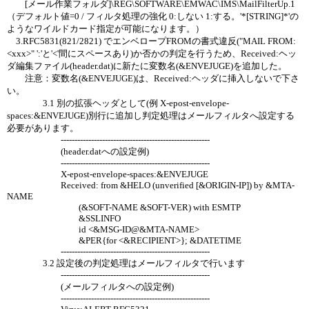
[メール作業フォルダ]\REG\SOFTWARE\EMWAC\IMS\MailFilterUp.1
（デフォルト値=0 / フィルタ処理の強化 0:しない 1:する。'*[STRING]*'の
ようなワイルドカード指定が可能になります。）
3.RFC5831(821/2821) でエンベロープFROMの書式違反("MAIL FROM:
<xxx>" ':'と'<'間にスペースあり)か否かの判定を行うため、Received:ヘッ
ダ編集ファイル(header.dat)に新たに変数名(&ENVEJUGE)を追加した。
注意：変数名(&ENVEJUGE)は、Received:ヘッダに挿入しないで下さ
い。
3.1 別の拡張ヘッダとして(例 X-epost-envelope-
spaces:&ENVEJUGE)別行に追加し判定処理はメールフィルタへ設定する
必要があります。
------------------------------------------------------
(header.datへの設定例)
------------------------------------------------------
X-epost-envelope-spaces:&ENVEJUGE
Received: from &HELO (unverified [&ORIGIN-IP]) by &MTA-
NAME
(&SOFT-NAME &SOFT-VER) with ESMTP
&SSLINFO
id <&MSG-ID@&MTA-NAME>
&PER{for <&RECIPIENT>}; &DATETIME
------------------------------------------------------
3.2 設定後の判定処理はメールフィルタで行います
------------------------------------------------------
(メールフィルタへの設定例)
------------------------------------------------------