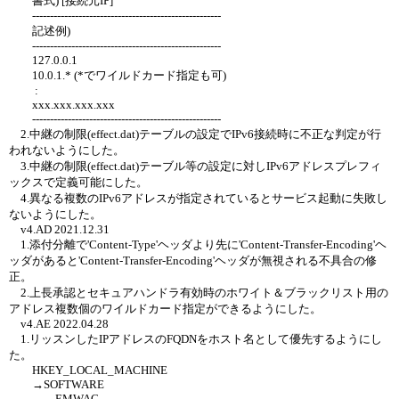
書式) [接続元IP]
-----------------------------------------------------
記述例)
-----------------------------------------------------
127.0.0.1
10.0.1.* (*でワイルドカード指定も可)
:
xxx.xxx.xxx.xxx
-----------------------------------------------------
2.中継の制限(effect.dat)テーブルの設定でIPv6接続時に不正な判定が行
われないようにした。
3.中継の制限(effect.dat)テーブル等の設定に対しIPv6アドレスプレフィ
ックスで定義可能にした。
4.異なる複数のIPv6アドレスが指定されているとサービス起動に失敗し
ないようにした。
v4.AD 2021.12.31
1.添付分離で'Content-Type'ヘッダより先に'Content-Transfer-Encoding'ヘ
ッダがあると'Content-Transfer-Encoding'ヘッダが無視される不具合の修
正。
2.上長承認とセキュアハンドラ有効時のホワイト＆ブラックリスト用の
アドレス複数個のワイルドカード指定ができるようにした。
v4.AE 2022.04.28
1.リッスンしたIPアドレスのFQDNをホスト名として優先するようにし
た。
HKEY_LOCAL_MACHINE
→SOFTWARE
→EMWAC