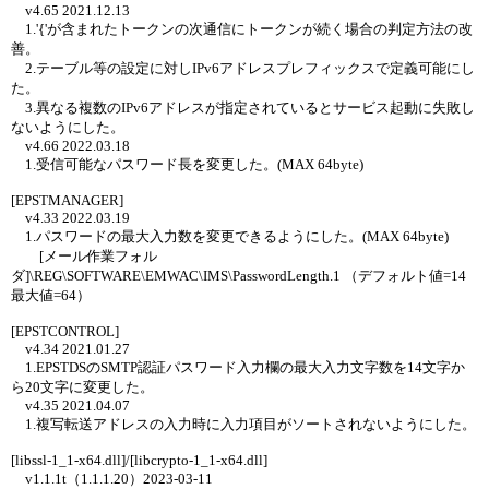
v4.65 2021.12.13
1.'{'が含まれたトークンの次通信にトークンが続く場合の判定方法の改
善。
2.テーブル等の設定に対しIPv6アドレスプレフィックスで定義可能にし
た。
3.異なる複数のIPv6アドレスが指定されているとサービス起動に失敗し
ないようにした。
v4.66 2022.03.18
1.受信可能なパスワード長を変更した。(MAX 64byte)
[EPSTMANAGER]
v4.33 2022.03.19
1.パスワードの最大入力数を変更できるようにした。(MAX 64byte)
[メール作業フォル
ダ]\REG\SOFTWARE\EMWAC\IMS\PasswordLength.1 （デフォルト値=14
最大値=64）
[EPSTCONTROL]
v4.34 2021.01.27
1.EPSTDSのSMTP認証パスワード入力欄の最大入力文字数を14文字か
ら20文字に変更した。
v4.35 2021.04.07
1.複写転送アドレスの入力時に入力項目がソートされないようにした。
[libssl-1_1-x64.dll]/[libcrypto-1_1-x64.dll]
v1.1.1t（1.1.1.20）2023-03-11