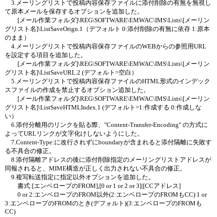
3.メーリングリストで投稿内容保存ファイルに添付削除の有無を無視し
て原本メールを保存するオプションを追加した。
[メール作業フォルダ]\REG\SOFTWARE\EMWAC\IMS\Lists\[メーリン
グリスト名]\ListSaveOrign.1（デフォルト 0:添付削除の有無に依存 1:原本
のまま）
4.メーリングリストで投稿内容保存ファイルのWEBからの参照用URL
を設定する項目を追加した。
[メール作業フォルダ]\REG\SOFTWARE\EMWAC\IMS\Lists\[メーリン
グリスト名]\ListSaveURL.2 (デフォルト=空白）
5.メーリングリストで投稿内容保存ファイルのHTML形式のインデック
スファイルの作成を禁止するオプション追加した。
[メール作業フォルダ]\REG\SOFTWARE\EMWAC\IMS\Lists\[メーリン
グリスト名]\ListSaveHTMLIndex.1 (デフォルト=1:作成する 0:作成しな
い）
6.添付分離用のリンクを貼る際、"Content-Transfer-Encoding" の方式に
よってURLリンクが文字化けしないようにした。
7.Content-Type:に改行されずにboundaryが含まれると添付隔離に失敗す
る不具合の修正。
8.添付隔離アドレスの後に添付削除指定のメーリングリストアドレスが
同報されると、MIME構造が正しく出力されない不具合の修正。
9.複写転送指定に指定以外オプションを追加した。
書式:[エンベロープのFROM],[0 or 1 or 2 or 3]|[CCアドレス]
0 or 2:エンベロープのFROM以外(2:エンベロープのFROMもCC) 1 or
3:エンベロープのFROMのとき(デフォルト)(3:エンベロープのFROMも
CC)