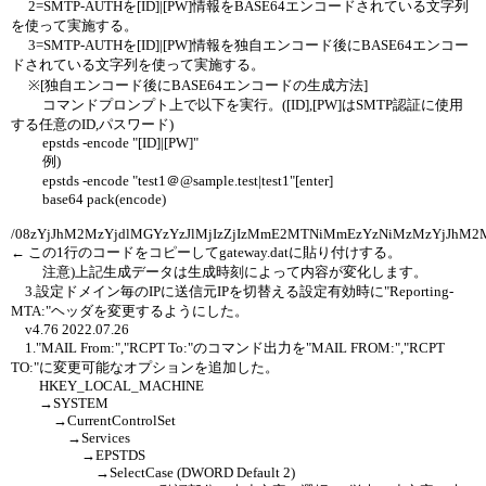
2=SMTP-AUTHを[ID]|[PW]情報をBASE64エンコードされている文字列
を使って実施する。
3=SMTP-AUTHを[ID]|[PW]情報を独自エンコード後にBASE64エンコー
ドされている文字列を使って実施する。
※[独自エンコード後にBASE64エンコードの生成方法]
コマンドプロンプト上で以下を実行。([ID],[PW]はSMTP認証に使用
する任意のID,パスワード)
epstds -encode "[ID]|[PW]"
例)
epstds -encode "test1＠@sample.test|test1"[enter]
base64 pack(encode)
/08zYjJhM2MzYjdlMGYzYzJlMjIzZjIzMmE2MTNiMmEzYzNiMzMzYjJhM2M
← この1行のコードをコピーしてgateway.datに貼り付けする。
注意)上記生成データは生成時刻によって内容が変化します。
3.設定ドメイン毎のIPに送信元IPを切替える設定有効時に"Reporting-
MTA:"ヘッダを変更するようにした。
v4.76 2022.07.26
1."MAIL From:","RCPT To:"のコマンド出力を"MAIL FROM:","RCPT
TO:"に変更可能なオプションを追加した。
HKEY_LOCAL_MACHINE
→SYSTEM
→CurrentControlSet
→Services
→EPSTDS
→SelectCase (DWORD Default 2)