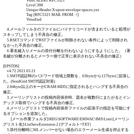
Virus:ALERT RFC5321
Level:300
Unique-Header:X-epost-envelope-spaces:yes
Tag:[RFC5321 MAIL FROM: <]
VirusEnd:
------------------------------------------------------
4.メールフィルタのファイルにバイナリコードが含まれていると処理が
スキップしてしまう不具合の修正。
5.RSETコマンドでRSTファイルが削除されない条件によって削除され
なかった不具合の修正。
6.署名鍵入りメールの添付分離を行わないようにするようにした。（署
名鍵が分離されるとメーラー側で正常に表示されない不具合の修正）
[EPSTDS]
v4.72 2021.03.21
1.SMTP認証時のパスワード領域上限数を、63byteから127byteに拡張し
た。(SendGrid SMTP認証対策)
2.64byte以上のキーがCRAM-MD5に指定されるとハングする不具合の
修正。
3.メーリングリストの投稿内容保存時、題名が複数行にまたがるとイン
デックス取得でハングする不具合の修正。
4.メーリングリストで投稿内容保存ファイルの拡張子の指定を可能にす
るオプションを追加した。
[メール作業フォルダ]\REG\SOFTWARE\EMWAC\IMS\Lists\[メーリン
グリスト名]\ListSaveExtension.2 (デフォルト=TXT）
5.添付分離時にMLメンバーがない場合のエラーメール生成を抑止する