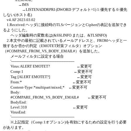
→IMS
→LISTENADDRPRI (DWORD デフォルト=1) 1:優先する 0:優先
しない(ホスト名)
v4.AF 2023.03.02
1.Received:ヘッダに接続時のTLSバージョンとCipherの表記を追加でき
るようにした。
ヘッダ編集時の変数名は(&SSLINFO または、&TLSINFO)
2.本文中の最初に記載されているメールアドレスと、FROMヘッダと一
致するか否かの判定（EMOTET対策フィルタ）オプション
（#COMPARE_FROM_VS_BODY_EMAIL#）を追加した。
メールフィルタに設定する場合
'------------------------------------------------------
Virus:ALERT EMOTET? ←変更可
Comp:1 ←変更不可
Tag:[ALERT EMOTET?] ←変更可
From:* ←変更不可
Content-Type:*multipart/mixed;* ←変更不可
Body:
#COMPARE_FROM_VS_BODY_EMAIL# ←変更不可
BodyEnd:
Level:310 ←変更可
VirusEnd:
'------------------------------------------------------
※上記指定（Comp:1オプション)を有効にするための設定を行う必要
があります。