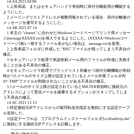
v4.AA 2021.04.06
1.上長承認、またはセキュアハンドラ有効時に添付分離処理が機能する
ようにした。
2.メーリングリストアドレスが複数同報されている場合、添付分離後の
メッセージを複写するようにした。
v4.AB 2021.07.14
1.本文の "charset" に合わせたWindowsコードページでリンク用メッセー
ジ(messageXXXXX.txt)を挿入できるようにした。(XXXXX=Windowsコー
ドページ5桁) 一致するファイル名がない場合は、message.txtを使用。
2.上長承認フォルダに作成した "$SG" ファイルが残ってしまう不具合の
修正。
3.セキュアハンドラ処理で承認依頼メール用のファイルが作成に失敗す
ることがある不具合の修正。
4.セキュアハンドラ処理でブラックリスト対象かつ添付分離機能が有効
時かつ1メールのサイズ上限が設定されているとメール作業フォルダ内
の".TMP"ファイルが削除されないことがある不具合の修正。
5.1メールのサイズ上限が設定されているとMILTER有効時に接続元の
アドレスによって受信メールを破棄するオプションがスキップしてしま
う不具合の修正。
v4.AC 2021.12.13
1.特定接続元IPアドレスからの複写転送先指定を無効にする設定テーブ
ル追加した。
※設定テーブルは、"[プログラムインストールフォルダ]\ccdisableip.dat"
に無効にする接続元IPアドレスを記載します。
-----------------------------------------------------