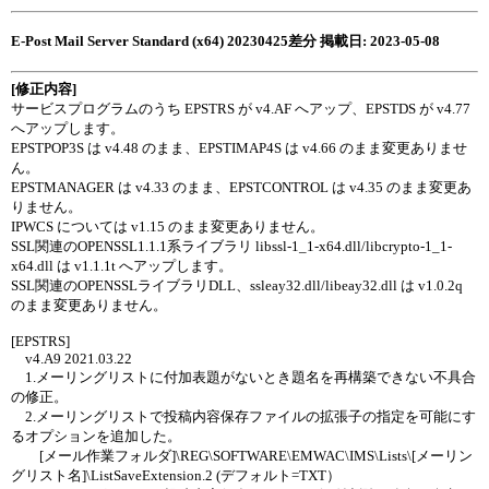
E-Post Mail Server Standard (x64) 20230425差分 掲載日: 2023-05-08
[修正内容]
サービスプログラムのうち EPSTRS が v4.AF へアップ、EPSTDS が v4.77
へアップします。
EPSTPOP3S は v4.48 のまま、EPSTIMAP4S は v4.66 のまま変更ありませ
ん。
EPSTMANAGER は v4.33 のまま、EPSTCONTROL は v4.35 のまま変更あ
りません。
IPWCS については v1.15 のまま変更ありません。
SSL関連のOPENSSL1.1.1系ライブラリ libssl-1_1-x64.dll/libcrypto-1_1-
x64.dll は v1.1.1t へアップします。
SSL関連のOPENSSLライブラリDLL、ssleay32.dll/libeay32.dll は v1.0.2q
のまま変更ありません。
[EPSTRS]
v4.A9 2021.03.22
1.メーリングリストに付加表題がないとき題名を再構築できない不具合
の修正。
2.メーリングリストで投稿内容保存ファイルの拡張子の指定を可能にす
るオプションを追加した。
[メール作業フォルダ]\REG\SOFTWARE\EMWAC\IMS\Lists\[メーリン
グリスト名]\ListSaveExtension.2 (デフォルト=TXT）