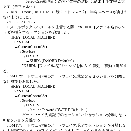
SelectCase動詞部分の大小文字の選択: 0:従来 1:小文字 2:大
文字（デフォルト）
2."MAIL From:","RCPT To:"に続くアドレスの前に半角スペースが含まれ
ないようにした。
v4.77 2023.04.25
1.メールボックスへメールを保管する際、"X-UIDL: [ファイル名]"のヘ
ッダを挿入するオプションを追加した。
HKEY_LOCAL_MACHINE
→SYSTEM
→CurrentControlSet
→Services
→EPSTDS
→XUIDL (DWORD Default 0)
"X-UIDL: [ファイル名]"のヘッダを挿入: 0:無効 1:有効（追加す
る）
2.SMTPゲートウェイ欄にゲートウェイ先明記ならセッションを分離し
ない機能を追加した。
HKEY_LOCAL_MACHINE
→SYSTEM
→CurrentControlSet
→Services
→EPSTDS
→IncludeForward (DWORD Default 1)
ゲートウェイ先明記でのセッション: 1:セッション分離しない
0:セッション分離する
3.SMTPゲートウェイ欄にゲートウェイ先明記でセッションを分離しな
い上記設定のとき、内部ドメインも含まれてしまう不具合を修正した。