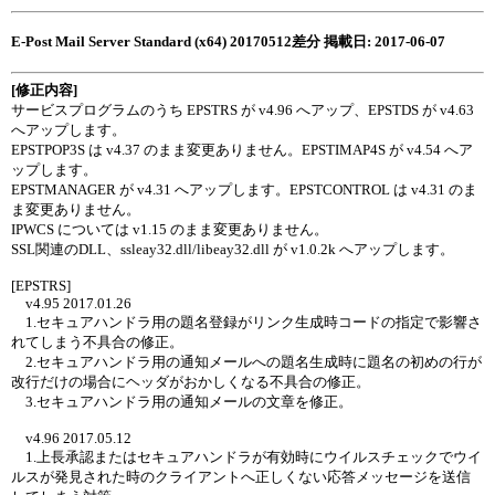
E-Post Mail Server Standard (x64) 20170512差分 掲載日: 2017-06-07
[修正内容]
サービスプログラムのうち EPSTRS が v4.96 へアップ、EPSTDS が v4.63
へアップします。
EPSTPOP3S は v4.37 のまま変更ありません。EPSTIMAP4S が v4.54 へア
ップします。
EPSTMANAGER が v4.31 へアップします。EPSTCONTROL は v4.31 のま
ま変更ありません。
IPWCS については v1.15 のまま変更ありません。
SSL関連のDLL、ssleay32.dll/libeay32.dll が v1.0.2k へアップします。
[EPSTRS]
v4.95 2017.01.26
1.セキュアハンドラ用の題名登録がリンク生成時コードの指定で影響さ
れてしまう不具合の修正。
2.セキュアハンドラ用の通知メールへの題名生成時に題名の初めの行が
改行だけの場合にヘッダがおかしくなる不具合の修正。
3.セキュアハンドラ用の通知メールの文章を修正。
v4.96 2017.05.12
1.上長承認またはセキュアハンドラが有効時にウイルスチェックでウイ
ルスが発見された時のクライアントへ正しくない応答メッセージを送信