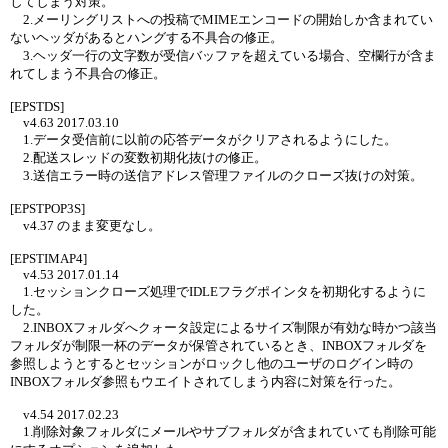
してしまう対策。
2.メーリングリストへの投稿でMIMEエンコードの開始しか含まれてい
ないヘッダがあるとハングする不具合の修正。
3.ヘッダ一行の文字数が受信バッファを超えている場合、空欄行が含ま
れてしまう不具合の修正。
[EPSTDS]
v4.63 2017.03.10
1.データ受信前に以前の応答データがクリアされるようにした。
2.配送スレッドの変数初期化抜けの修正。
3.送信エラー時の送信アドレス管理ファイルのクローズ抜けの対策。
[EPSTPOP3S]
v4.37 のまま変更なし。
[EPSTIMAP4]
v4.53 2017.01.14
1.セッションクローズ処理でIDLEフラグポインタを初期化するように
した。
2.INBOXフォルダへクォータ設定によるサイズ制限が有効な時かつ該当
フォルダが制限一杯のデータが保管されているとき、INBOXフォルダを
参照しようとするとセッションがロックし他のユーザのログイン時の
INBOXフォルダ参照もウエイトされてしまう内容に対策を行った。
v4.54 2017.02.23
1.削除対象フォルダにメールやサブフォルダが含まれていても削除可能