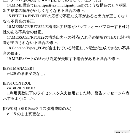
14.MIME構造で(multipart(text,multipart(html))のような構造のとき構造
出力結果の順序が正しくなくなる不具合の修正。
15.FETCH n ENVELOPEの応答で不正な文字があると出力が正しくなく
なる不具合の修正。
16.MESSAGE/RFC822の構造出力結果がバッファオーバフローする可能
性のある不具合の修正。
17.MESSAGE/RFC822の構造出力への対応(入れ子の解析)でTEXT以外構
造が出力されない不具合の修正。
18.Content-TypeにPGPが含まれている時正しい構造が生成できない不具
合の修正。
19.MIMEパートの終わり判定が失敗する場合がある不具合の修正。
[EPSTMANAGER]
v4.29 のまま変更なし。
[EPSTCONTROL]
v4.30 2015.08.03
1.利用実数以下のライセンスを入力使用とした時、警告メッセージを表
示するようにした。
[IPWCS]（※E-Postクラスタ構成時のみ）
v1.15 のまま変更なし。