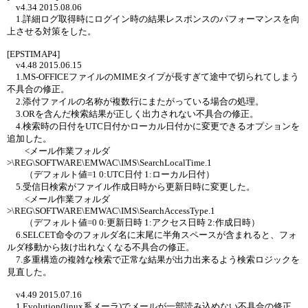
v4.34 2015.08.06
1.詳細ログ取得時にログイン時の結果レスポンスのパフォーマンスを向
上させる対策をした。
[EPSTIMAP4]
v4.48 2015.06.15
1.MS-OFFICEファイルのMIMEタイプが長すぎて途中で切られてしまう
不具合の修正。
2.添付ファイルの名称が複数行にまたがっている場合の処理。
3.ORを含んだ検索結果が正しく出力されない不具合の修正。
4.検索時の日付をUTC日付かローカル日付かに変更できるオプションを
追加した。
<メール作業フォルダ
>\REG\SOFTWARE\EMWAC\IMS\SearchLocalTime.1
（デフォルト値=1 0:UTC日付 1:ローカル日付）
5.受信日検索がファイル作成日時から更新日時に変更した。
<メール作業フォルダ
>\REG\SOFTWARE\EMWAC\IMS\SearchAccessType.1
（デフォルト値=0 0:更新日時 1:アクセス日時 2:作成日時）
6.SELCET命令のフォルダ名に末尾に半角スペースが含まれると、フォ
ルダ移動から抜け出れなくなる不具合の修正。
7.多重構造の複雑な検索で正常な結果が出力出来るよう検索ロジックを
見直した。
v4.49 2015.07.16
1.Evolution(linux系メーラ)でメールが一部読み込めない不具合の修正。