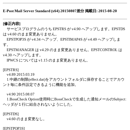
E-Post Mail Server Standard (x64) 20150807差分 掲載日: 2015-08-20
[修正内容]
サービスプログラムのうち EPSTRS が v4.90 へアップします。EPSTDS
は v4.60 のまま変更ありません。
EPSTPOP3S が v4.34 へアップ、EPSTIMAP4S が v4.49 へアップしま
す。
EPSTMANAGER は v4.29 のまま変更ありません。EPSTCONTROL は
v4.30 へアップします。
IPWCS については v1.15 のまま変更ありません。
[EPSTRS]
v4.89 2015.03.19
1.中継の制限(effect.dat)をアカウントフォルダに保存することでアカウ
ント毎に条件設定できるように機能を追加。
v4.90 2015.08.07
1.BossCheck Option使用時にBossCheckで生成した通知メールのSubject:
ヘッダが１行に結合されないようにした。
[EPSTDS]
v4.60 のまま変更なし。
[EPSTPOP3S]