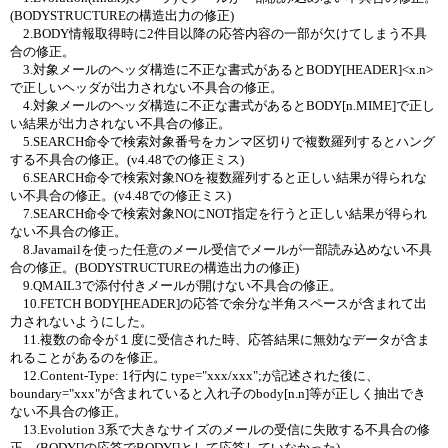
(BODYSTRUCTUREの構造出力の修正)
2.BODY情報取得時に2件目以降の応答内容の一部が欠けてしまう不具
合の修正。
3.対象メールのヘッダ構造に不正な書式があるとBODY[HEADER]<x.n>
で正しいヘッダが出力されない不具合の修正。
4.対象メールのヘッダ構造に不正な書式があるとBODY[n.MIME]で正し
い結果が出力されない不具合の修正。
5.SEARCH命令で検索対象番号をカンマ区切りで複数羅列するとハング
する不具合の修正。(v4.48での修正ミス)
6.SEARCH命令で検索対象NOを複数羅列すると正しい結果が得られな
い不具合の修正。(v4.48での修正ミス)
7.SEARCH命令で検索対象NOにNOT指定を行うと正しい結果が得られ
ない不具合の修正。
8.Javamailを使った任意のメール受信でメールが一部読み込めない不具
合の修正。(BODYSTRUCTUREの構造出力の修正)
9.QMAIL3で添付付きメールが開けない不具合の修正。
10.FETCH BODY[HEADER]の応答で余分な半角スペースが含まれて出
力されないようにした。
11.複数の命令が１度に受信された時、応答結果に無効なデータが含ま
れることがあるのを修正。
12.Content-Type: 1行内に type="xxx/xxx";が記述された後に、
boundary="xxx"が含まれていると入れ子のbody[n.n]等が正しく抽出でき
ない不具合の修正。
13.Evolution 3系で大きなサイズのメールの受信に失敗する不具合の修
正。(BODY[]
の応答でBODY[]
として応答していなかった)