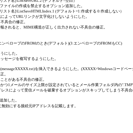
スト名]\ListSaveURL.2 (デフォルト=空白）
スファイルの作成を禁止するオプション追加した。
スト名]\ListSaveHTMLIndex.1 (デフォルト=1:作成する 0:作成しない）
ut; の方式によってURLリンクが文字化けしないようにした。
敗する不具合の修正。
報されると、MIME構造が正しく出力されない不具合の修正。
 3:エンベロープのFROMのとき(デフォルト)(3:エンベロープのFROMもCC)
ようにした。
メッセージを複写するようにした。
messageXXXXX.txt)を挿入できるようにした。(XXXXX=Windowsコード
修正。
ることがある不具合の修正。
つ1メールのサイズ上限が設定されているとメール作業フォルダ内の".TM
アドレスによって受信メールを破棄するオプションがスキップしてしまう不具
ル追加した。
at" に無効にする接続元IPアドレスを記載します。