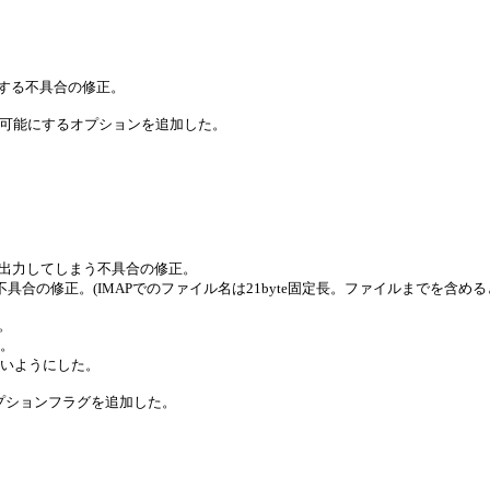
失敗する不具合の修正。
の処理を可能にするオプションを追加した。
り情報を出力してしまう不具合の修正。
具合の修正。(IMAPでのファイル名は21byte固定長。ファイルまでを含めると
。
た。
ないようにした。
オプションフラグを追加した。