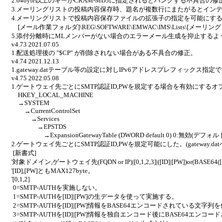
2.64byte以上のキーがCRAM-MD5に指定されるとハングする不具合の修
3.メーリングリストの投稿内容保存時、題名が複数行にまたがるとイン
4.メーリングリストで投稿内容保存ファイルの拡張子の指定を可能にす
[メール作業フォルダ]\REG\SOFTWARE\EMWAC\IMS\Lists\[メーリングリスト
5.添付分離時にMLメンバーがない場合のエラーメール生成を抑止するよ
v4.73 2021.07.05
1.配送処理後の "$CP" が削除されない場合がある不具合の修正。
v4.74 2021.12.13
1.gateway.datテーブル等の設定に対しIPv6アドレスプレフィックス指
v4.75 2022.05.08
1.ゲートウェイ先ごとにSMTP認証ID,PWを規定する場合を有効にする
HKEY_LOCAL_MACHINE
→SYSTEM
→CurrentControlSet
→Services
→EPSTDS
→ExpansionGatewayTable (DWORD default 0) 0:無効(デフォルト
2.ゲートウェイ先ごとにSMTP認証ID,PWを規定可能にした。(gateway.d
[新書式]
'対象ドメイン,ゲートウェイ先(FQDN or IP)|[0,1,2,3]|([ID]|[PW])or(BASE64([ID]|
'[ID],[PW]ともMAX127byte。
'[0,1,2]
0=SMTP-AUTHを実施しない。
1=SMTP-AUTHを[ID]|[PW]の生データを使って実施する。
2=SMTP-AUTHを[ID]|[PW]情報をBASE64エンコードされている文字
3=SMTP-AUTHを[ID]|[PW]情報を独自エンコード後にBASE64エ