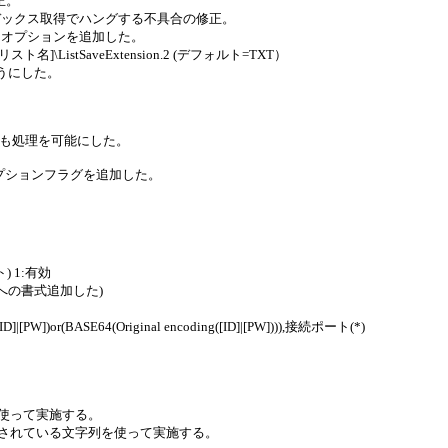
正。
デックス取得でハングする不具合の修正。
るオプションを追加した。
名]\ListSaveExtension.2 (デフォルト=TXT）
うにした。
定でも処理を可能にした。
オプションフラグを追加した。
) 1:有効
atへの書式追加した)
[PW])or(BASE64(Original encoding([ID]|[PW]))),接続ポート(*)
列を使って実施する。
ンコードされている文字列を使って実施する。