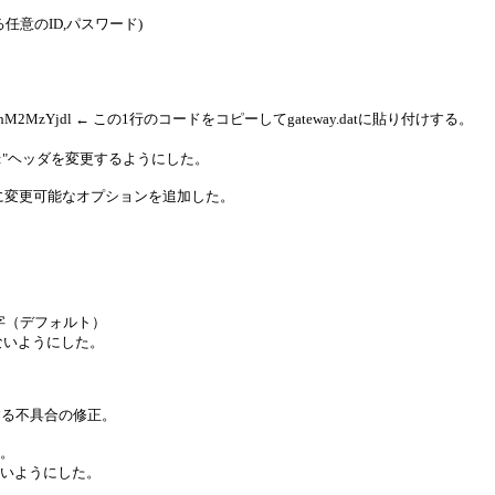
任意のID,パスワード)
MzYjJhM2MzYjdl ← この1行のコードをコピーしてgateway.datに貼り付けする。
TA:"ヘッダを変更するようにした。
PT TO:"に変更可能なオプションを追加した。
文字（デフォルト）
まれないようにした。
失敗する不具合の修正。
た。
ないようにした。