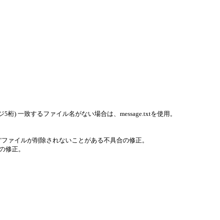
ページ5桁) 一致するファイル名がない場合は、message.txtを使用。
P"ファイルが削除されないことがある不具合の修正。
合の修正。