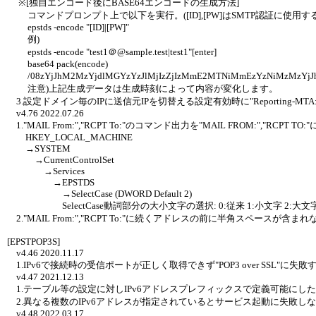
※[独自エンコード後にBASE64エンコードの生成方法]
コマンドプロンプト上で以下を実行。([ID],[PW]はSMTP認証に使用する
epstds -encode "[ID]|[PW]"
例)
epstds -encode "test1＠@sample.test|test1"[enter]
base64 pack(encode)
/08zYjJhM2MzYjdlMGYzYzJlMjIzZjIzMmE2MTNiMmEzYzNiMz
注意)上記生成データは生成時刻によって内容が変化します。
3.設定ドメイン毎のIPに送信元IPを切替える設定有効時に"Reporting-M
v4.76 2022.07.26
1."MAIL From:","RCPT To:"のコマンド出力を"MAIL FROM:","RC
HKEY_LOCAL_MACHINE
→SYSTEM
→CurrentControlSet
→Services
→EPSTDS
→SelectCase (DWORD Default 2)
SelectCase動詞部分の大小文字の選択: 0:従来 1:小文字 2:大
2."MAIL From:","RCPT To:"に続くアドレスの前に半角スペースが含
[EPSTPOP3S]
v4.46 2020.11.17
1.IPv6で接続時の受信ポートが正しく取得できず"POP3 over SSL"に
v4.47 2021.12.13
1.テーブル等の設定に対しIPv6アドレスプレフィックスで定義可能にし
2.異なる複数のIPv6アドレスが指定されているとサービス起動に失敗し
v4.48 2022.03.17