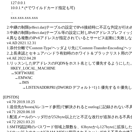
127.0.0.1
10.0.1.* (*でワイルドカード指定も可)
:
xxx.xxx.xxx.xxx
-----------------------------------------------------
2.中継の制限(effect.dat)テーブルの設定でIPv6接続時に不正な判定が
3.中継の制限(effect.dat)テーブル等の設定に対しIPv6アドレスプレフ
4.異なる複数のIPv6アドレスが指定されているとサービス起動に失敗し
v4.AD 2021.12.31
1.添付分離で'Content-Type'ヘッダより先に'Content-Transfer-Encodin
2.上長承認とセキュアハンドラ有効時のホワイト＆ブラックリスト用の
v4.AE 2022.04.28
1.リッスンしたIPアドレスのFQDNをホスト名として優先するようにした
HKEY_LOCAL_MACHINE
→SOFTWARE
→EMWAC
→IMS
→LISTENADDRPRI (DWORD デフォルト=1) 1:優先する 0:優先
[EPSTDS]
v4.70 2019.10.25
1.送信先がhosts(Aレコード参照)で解決されるとoutlogに記録されない
v4.71 2020.06.10
1.配送メールのヘッダ行が252byte以上だと不正な改行が追加される不具
v4.72 2021.03.21
1.SMTP認証時のパスワード領域上限数を、63byteから127byteに拡張した。(S