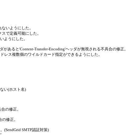
行われないようにした。
ィックスで定義可能にした。
ないようにした。
g'ヘッダがあると'Content-Transfer-Encoding'ヘッダが無視される不具合の修正。
アドレス複数個のワイルドカード指定ができるようにした。
。
しない(ホスト名)
不具合の修正。
合の修正。
endGrid SMTP認証対策)