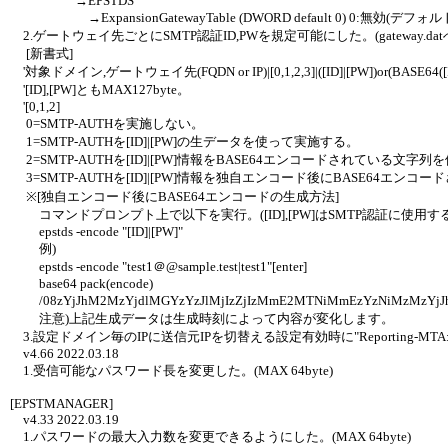
→EPSTDS
→ExpansionGatewayTable (DWORD default 0) 0:無効(デフォルト
2.ゲートウェイ先ごとにSMTP認証ID,PWを規定可能にした。(gateway.d
[新書式]
'対象ドメイン,ゲートウェイ先(FQDN or IP)|[0,1,2,3]|([ID]|[PW])or(BASE64([ID]|
'[ID],[PW]ともMAX127byte。
'[0,1,2]
0=SMTP-AUTHを実施しない。
1=SMTP-AUTHを[ID]|[PW]の生データを使って実施する。
2=SMTP-AUTHを[ID]|[PW]情報をBASE64エンコードされている文字
3=SMTP-AUTHを[ID]|[PW]情報を独自エンコード後にBASE64エ
※[独自エンコード後にBASE64エンコードの生成方法]
コマンドプロンプト上で以下を実行。([ID],[PW]はSMTP認証に使用する
epstds -encode "[ID]|[PW]"
例)
epstds -encode "test1＠@sample.test|test1"[enter]
base64 pack(encode)
/08zYjJhM2MzYjdlMGYzYzJlMjIzZjIzMmE2MTNiMmEzYzNiMz
注意)上記生成データは生成時刻によって内容が変化します。
3.設定ドメイン毎のIPに送信元IPを切替える設定有効時に"Reporting-M
v4.66 2022.03.18
1.受信可能なパスワード長を変更した。(MAX 64byte)
[EPSTMANAGER]
v4.33 2022.03.19
1.パスワードの最大入力数を変更できるようにした。(MAX 64byte)