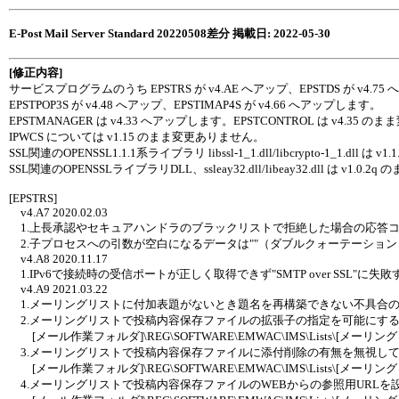
E-Post Mail Server Standard 20220508差分 掲載日: 2022-05-30
[修正内容]
サービスプログラムのうち EPSTRS が v4.AE へアップ、EPSTDS が v4.7
EPSTPOP3S が v4.48 へアップ、EPSTIMAP4S が v4.66 へアップします。
EPSTMANAGER は v4.33 へアップします。EPSTCONTROL は v4.35
IPWCS については v1.15 のまま変更ありません。
SSL関連のOPENSSL1.1.1系ライブラリ libssl-1_1.dll/libcrypto-1_1.dll は
SSL関連のOPENSSLライブラリDLL、ssleay32.dll/libeay32.dll は v1.
[EPSTRS]
v4.A7 2020.02.03
1.上長承認やセキュアハンドラのブラックリストで拒絶した場合の応答
2.子プロセスへの引数が空白になるデータは""（ダブルクォーテーショ
v4.A8 2020.11.17
1.IPv6で接続時の受信ポートが正しく取得できず"SMTP over SSL"に
v4.A9 2021.03.22
1.メーリングリストに付加表題がないとき題名を再構築できない不具合
2.メーリングリストで投稿内容保存ファイルの拡張子の指定を可能にす
[メール作業フォルダ]\REG\SOFTWARE\EMWAC\IMS\Lists\[メーリングリスト
3.メーリングリストで投稿内容保存ファイルに添付削除の有無を無視し
[メール作業フォルダ]\REG\SOFTWARE\EMWAC\IMS\Lists\[メーリン
4.メーリングリストで投稿内容保存ファイルのWEBからの参照用URLを