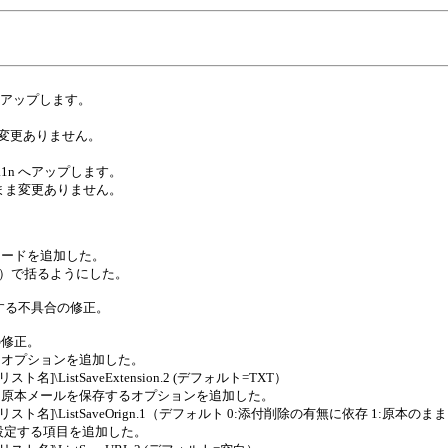
5 へアップします。
 のまま変更ありません。
 v1.1.1n へアップします。
0.2q のまま変更ありません。
コードを追加した。
ン）で括るようにした。
失敗する不具合の修正。
の修正。
るオプションを追加した。
名]\ListSaveExtension.2 (デフォルト=TXT）
て原本メールを保存するオプションを追加した。
グリスト名]\ListSaveOrign.1（デフォルト 0:添付削除の有無に依存 1:原本のま
設定する項目を追加した。