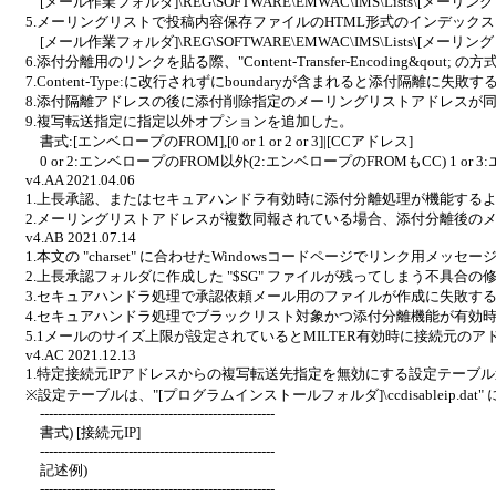
[メール作業フォルダ]\REG\SOFTWARE\EMWAC\IMS\Lists\[メーリングリ
5.メーリングリストで投稿内容保存ファイルのHTML形式のインデック
[メール作業フォルダ]\REG\SOFTWARE\EMWAC\IMS\Lists\[メーリングリ
6.添付分離用のリンクを貼る際、"Content-Transfer-Encoding&qo
7.Content-Type:に改行されずにboundaryが含まれると添付隔離に失
8.添付隔離アドレスの後に添付削除指定のメーリングリストアドレスが同
9.複写転送指定に指定以外オプションを追加した。
書式:[エンベロープのFROM],[0 or 1 or 2 or 3]|[CCアドレス]
0 or 2:エンベロープのFROM以外(2:エンベロープのFROMもCC) 1 or
v4.AA 2021.04.06
1.上長承認、またはセキュアハンドラ有効時に添付分離処理が機能する
2.メーリングリストアドレスが複数同報されている場合、添付分離後の
v4.AB 2021.07.14
1.本文の "charset" に合わせたWindowsコードページでリンク用メッセージ(
2.上長承認フォルダに作成した "$SG" ファイルが残ってしまう不具合の
3.セキュアハンドラ処理で承認依頼メール用のファイルが作成に失敗す
4.セキュアハンドラ処理でブラックリスト対象かつ添付分離機能が有効時か
5.1メールのサイズ上限が設定されているとMILTER有効時に接続元の
v4.AC 2021.12.13
1.特定接続元IPアドレスからの複写転送先指定を無効にする設定テーブ
※設定テーブルは、"[プログラムインストールフォルダ]\ccdisableip.d
-----------------------------------------------------
書式) [接続元IP]
-----------------------------------------------------
記述例)
-----------------------------------------------------