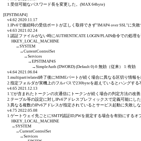
1.受信可能なパスワード長を変更した。(MAX 64byte)
[EPSTIMAP4]
v4.62 2020.11.17
1.IPv6で接続時の受信ポートが正しく取得できず"IMAP4 over SSL"に
v4.63 2021.02.24
1.認証ファイルがない時にAUTHENTICATE LOGIN/PLAIN命令で
HKEY_LOCAL_MACHINE
→SYSTEM
→CurrentControlSet
→Services
→EPSTIMAP4S
→SimpleAuth (DWORD) (Default 0) 0:無効（従来） 1:有効
v4.64 2021.06.04
1.multipart/related終了後にMIMEパートが続く場合に異なる区切
2.指定フォルダが実機上のフルパスで230byteを超えているとハングする不
v4.65 2021.12.13
1.'{'が含まれたトークンの次通信にトークンが続く場合の判定方法の改善
2.テーブル等の設定に対しIPv6アドレスプレフィックスで定義可能にし
3.異なる複数のIPv6アドレスが指定されているとサービス起動に失敗し
v4.75 2022.05.08
1.ゲートウェイ先ごとにSMTP認証ID,PWを規定する場合を有効にする
HKEY_LOCAL_MACHINE
→SYSTEM
→CurrentControlSet
→Services