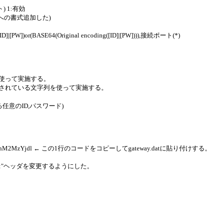
) 1:有効
atへの書式追加した)
[PW])or(BASE64(Original encoding([ID]|[PW]))),接続ポート(*)
列を使って実施する。
ンコードされている文字列を使って実施する。
任意のID,パスワード)
MzYjJhM2MzYjdl ← この1行のコードをコピーしてgateway.datに貼り付けする。
TA:"ヘッダを変更するようにした。