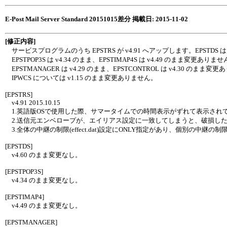
E-Post Mail Server Standard 20151015差分 掲載日: 2015-11-02
[修正内容]
サービスプログラムのうち EPSTRS が v4.91 へアップします。EPSTDS は
EPSTPOP3S は v4.34 のまま、EPSTIMAP4S は v4.49 のまま変更ありま
EPSTMANAGER は v4.29 のまま、EPSTCONTROL は v4.30 のまま変
IPWCS については v1.15 のまま変更ありません。
[EPSTRS]
v4.91 2015.10.15
1.英語版OSで使用した際、サマータイムでの時間表示がずれて表示され
2.送信元エンベロープが、エイリアス設定に一致してしまうと、破損した
3.全体の中継の制限(effect.dat)設定にONLY指定があり、個別の中継の制限
[EPSTDS]
v4.60 のまま変更なし。
[EPSTPOP3S]
v4.34 のまま変更なし。
[EPSTIMAP4]
v4.49 のまま変更なし。
[EPSTMANAGER]