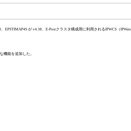
 v4.30、EPSTIMAP4S が v4.38、E-Postクラスタ構成用に利用されるIPWCS（I
能な機能を追加した。