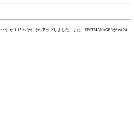
PWatcher）が 1.15 へそれぞれアップしました。また、EPSTMANAGERが v4.24、