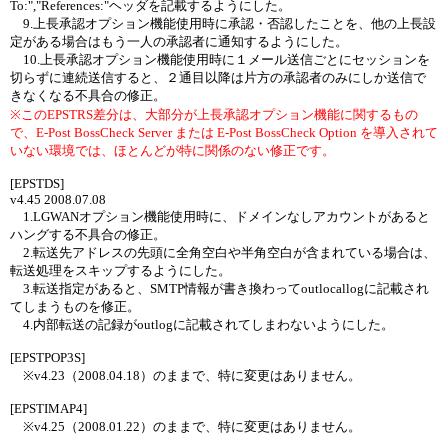
To:","References:"ヘッダを記載するようにした。
9.上長承認オプション機能使用時に承認・否認したことを、他の上長設
定がある場合はもう一人の承認者に通知するようにした。
10.上長承認オプション機能使用時に１メール送信ごとにセッションを
切らずに連続送信すると、２通目以降は片方の承認者のみにしか送信で
きなくなる不具合の修正。
※このEPSTRS差分は、大部分が上長承認オプション機能に関するもの
で、E-Post BossCheck Server または E-Post BossCheck Option を導入されて
いない環境では、ほとんどが特に関係のない修正です。
[EPSTDS]
v4.45 2008.07.08
1.LGWANオプション機能使用時に、ドメインなしアカウントがあると
ハングする不具合の修正。
2.転送先アドレスの先頭に全角空白や半角空白が含まれている場合は、
転送処理をスキップするようにした。
3.転送指定があると、SMTP情報が書き換わってoutlocallogに記載され
てしまうものを修正。
4.内部転送の記録がoutlogに記載されてしまわないようにした。
[EPSTPOP3S]
※v4.23（2008.04.18）のままで、特に変更はありません。
[EPSTIMAP4]
※v4.25（2008.01.22）のままで、特に変更はありません。