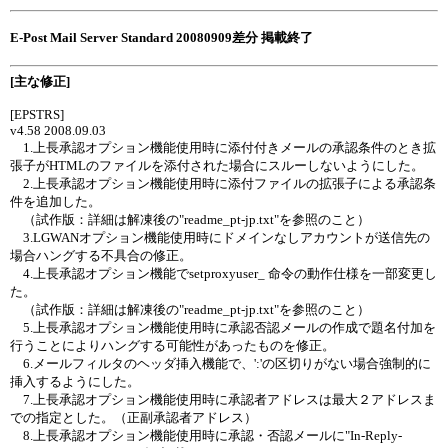
E-Post Mail Server Standard 20080909差分 掲載終了
[主な修正]
[EPSTRS]
v4.58 2008.09.03
1.上長承認オプション機能使用時に添付付きメールの承認条件のとき拡
張子がHTMLのファイルを添付された場合にスルーしないようにした。
2.上長承認オプション機能使用時に添付ファイルの拡張子による承認条
件を追加した。
（試作版：詳細は解凍後の"readme_pt-jp.txt"を参照のこと）
3.LGWANオプション機能使用時にドメインなしアカウントが送信先の
場合ハングする不具合の修正。
4.上長承認オプション機能でsetproxyuser_ 命令の動作仕様を一部変更し
た。
（試作版：詳細は解凍後の"readme_pt-jp.txt"を参照のこと）
5.上長承認オプション機能使用時に承認否認メールの作成で題名付加を
行うことによりハングする可能性があったものを修正。
6.メールフィルタのヘッダ挿入機能で、':'の区切りがない場合強制的に
挿入するようにした。
7.上長承認オプション機能使用時に承認者アドレスは最大２アドレスま
での指定とした。（正副承認者アドレス）
8.上長承認オプション機能使用時に承認・否認メールに"In-Reply-