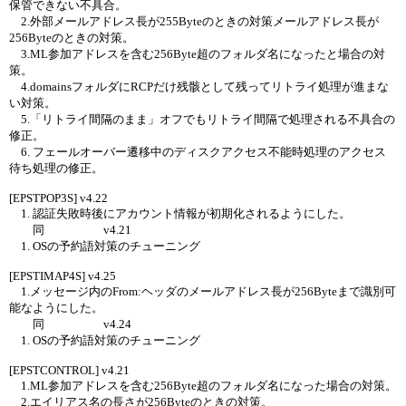
保管できない不具合。
2.外部メールアドレス長が255Byteのときの対策メールアドレス長が
256Byteのときの対策。
3.ML参加アドレスを含む256Byte超のフォルダ名になったと場合の対
策。
4.domainsフォルダにRCPだけ残骸として残ってリトライ処理が進まな
い対策。
5.「リトライ間隔のまま」オフでもリトライ間隔で処理される不具合の
修正。
6. フェールオーバー遷移中のディスクアクセス不能時処理のアクセス
待ち処理の修正。
[EPSTPOP3S] v4.22
1. 認証失敗時後にアカウント情報が初期化されるようにした。
同 v4.21
1. OSの予約語対策のチューニング
[EPSTIMAP4S] v4.25
1.メッセージ内のFrom:ヘッダのメールアドレス長が256Byteまで識別可
能なようにした。
同 v4.24
1. OSの予約語対策のチューニング
[EPSTCONTROL] v4.21
1.ML参加アドレスを含む256Byte超のフォルダ名になった場合の対策。
2.エイリアス名の長さが256Byteのときの対策。