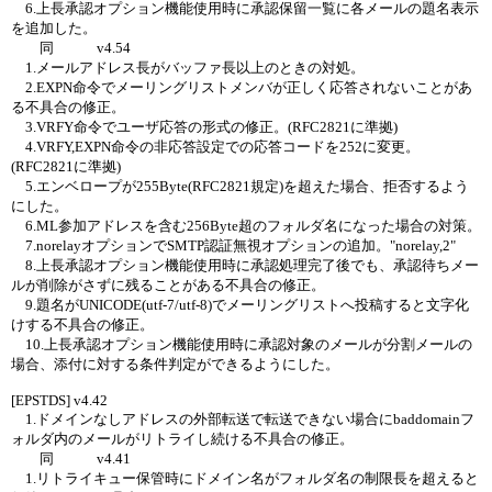
6.上長承認オプション機能使用時に承認保留一覧に各メールの題名表示
を追加した。
同 v4.54
1.メールアドレス長がバッファ長以上のときの対処。
2.EXPN命令でメーリングリストメンバが正しく応答されないことがあ
る不具合の修正。
3.VRFY命令でユーザ応答の形式の修正。(RFC2821に準拠)
4.VRFY,EXPN命令の非応答設定での応答コードを252に変更。
(RFC2821に準拠)
5.エンベロープが255Byte(RFC2821規定)を超えた場合、拒否するよう
にした。
6.ML参加アドレスを含む256Byte超のフォルダ名になった場合の対策。
7.norelayオプションでSMTP認証無視オプションの追加。"norelay,2"
8.上長承認オプション機能使用時に承認処理完了後でも、承認待ちメー
ルが削除がさずに残ることがある不具合の修正。
9.題名がUNICODE(utf-7/utf-8)でメーリングリストへ投稿すると文字化
けする不具合の修正。
10.上長承認オプション機能使用時に承認対象のメールが分割メールの
場合、添付に対する条件判定ができるようにした。
[EPSTDS] v4.42
1.ドメインなしアドレスの外部転送で転送できない場合にbaddomainフ
ォルダ内のメールがリトライし続ける不具合の修正。
同 v4.41
1.リトライキュー保管時にドメイン名がフォルダ名の制限長を超えると