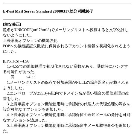
E-Post Mail Server Standard 20080317差分 掲載終了
[主な修正]
題名がUNICODE(utf-7/utf-8)でメーリングリストへ投稿すると文字化けし
ないようにした。
上長承認オプションの機能強化
POPへの接続認証失敗後に保持されるアカウント情報を初期化されるよう
にした。
[EPSTRS] v4.56
1.v4.55での追加処理で初期化されない変数があり、受信時にハングす
る可能性があった。
同 v4.55
1.メーリングリストの保存で付加表題がNULLの場合題名が記載される
ようにした。
2.エンベロープが255Byte以内でドメイン名が長い場合の受信処理の改
善をした。
3.上長承認オプション機能使用時に承認者の代理人の代理処理の深さを
設定可能なオプションを追加した。
4.上長承認オプション機能使用時に承認保留の通知メールの発行を可能
なオプションを追加した。
5.上長承認オプション機能使用時に承認保留中メール取得命令を追加し
た。