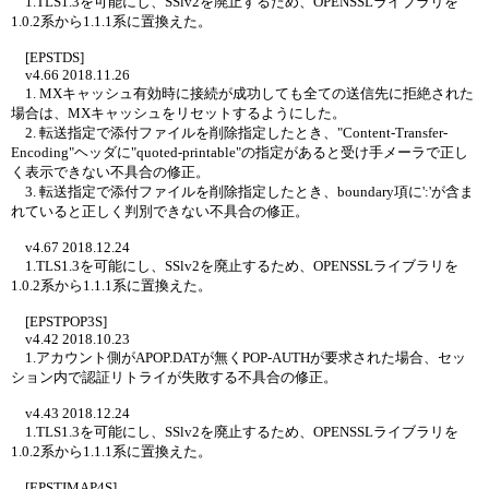
1.TLS1.3を可能にし、SSlv2を廃止するため、OPENSSLライブラリを
1.0.2系から1.1.1系に置換えた。
[EPSTDS]
v4.66 2018.11.26
1. MXキャッシュ有効時に接続が成功しても全ての送信先に拒絶された
場合は、MXキャッシュをリセットするようにした。
2. 転送指定で添付ファイルを削除指定したとき、"Content-Transfer-
Encoding"ヘッダに"quoted-printable"の指定があると受け手メーラで正し
く表示できない不具合の修正。
3. 転送指定で添付ファイルを削除指定したとき、boundary項に':'が含ま
れていると正しく判別できない不具合の修正。
v4.67 2018.12.24
1.TLS1.3を可能にし、SSlv2を廃止するため、OPENSSLライブラリを
1.0.2系から1.1.1系に置換えた。
[EPSTPOP3S]
v4.42 2018.10.23
1.アカウント側がAPOP.DATが無くPOP-AUTHが要求された場合、セッ
ション内で認証リトライが失敗する不具合の修正。
v4.43 2018.12.24
1.TLS1.3を可能にし、SSlv2を廃止するため、OPENSSLライブラリを
1.0.2系から1.1.1系に置換えた。
[EPSTIMAP4S]