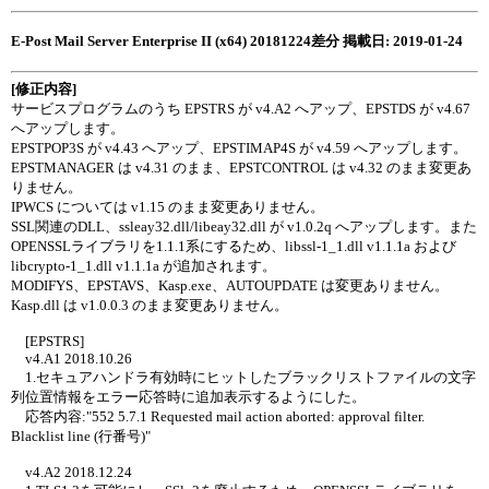
E-Post Mail Server Enterprise II (x64) 20181224差分 掲載日: 2019-01-24
[修正内容]
サービスプログラムのうち EPSTRS が v4.A2 へアップ、EPSTDS が v4.67
へアップします。
EPSTPOP3S が v4.43 へアップ、EPSTIMAP4S が v4.59 へアップします。
EPSTMANAGER は v4.31 のまま、EPSTCONTROL は v4.32 のまま変更あ
りません。
IPWCS については v1.15 のまま変更ありません。
SSL関連のDLL、ssleay32.dll/libeay32.dll が v1.0.2q へアップします。また
OPENSSLライブラリを1.1.1系にするため、libssl-1_1.dll v1.1.1a および
libcrypto-1_1.dll v1.1.1a が追加されます。
MODIFYS、EPSTAVS、Kasp.exe、AUTOUPDATE は変更ありません。
Kasp.dll は v1.0.0.3 のまま変更ありません。
[EPSTRS]
v4.A1 2018.10.26
1.セキュアハンドラ有効時にヒットしたブラックリストファイルの文字
列位置情報をエラー応答時に追加表示するようにした。
応答内容:"552 5.7.1 Requested mail action aborted: approval filter.
Blacklist line (行番号)"
v4.A2 2018.12.24