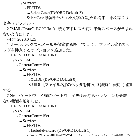
→Services
→EPSTDS
→SelectCase (DWORD Default 2)
SelectCase動詞部分の大小文字の選択: 0:従来 1:小文字 2:大
文字（デフォルト）
2."MAIL From:","RCPT To:"に続くアドレスの前に半角スペースが含まれ
ないようにした。
v4.77 2023.04.25
1.メールボックスへメールを保管する際、"X-UIDL: [ファイル名]"のヘ
ッダを挿入するオプションを追加した。
HKEY_LOCAL_MACHINE
→SYSTEM
→CurrentControlSet
→Services
→EPSTDS
→XUIDL (DWORD Default 0)
"X-UIDL: [ファイル名]"のヘッダを挿入: 0:無効 1:有効（追加
する）
2.SMTPゲートウェイ欄にゲートウェイ先明記ならセッションを分離し
ない機能を追加した。
HKEY_LOCAL_MACHINE
→SYSTEM
→CurrentControlSet
→Services
→EPSTDS
→IncludeForward (DWORD Default 1)
ゲートウェイ先明記でのセッション: 1:セッション分離しな