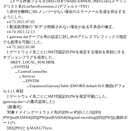
[メール作業フォルダ]\REG\SOFTWARE\EMWAC\IMS\Lists\[メーリン
グリスト名]\ListSaveExtension.2 (デフォルト=TXT）
5.添付分離時にMLメンバーがない場合のエラーメール生成を抑止する
ようにした。
v4.73 2021.07.05
1.配送処理後の "$CP" が削除されない場合がある不具合の修正。
v4.74 2021.12.13
1.gateway.datテーブル等の設定に対しIPv6アドレスプレフィックス指定
でも処理を可能にした。
v4.75 2022.05.08
1.ゲートウェイ先ごとにSMTP認証ID,PWを規定する場合を有効にする
オプションフラグを追加した。
HKEY_LOCAL_MACHINE
→SYSTEM
→CurrentControlSet
→Services
→EPSTDS
→ExpansionGatewayTable (DWORD default 0) 0:無効(デフォ
ルト) 1:有効
2.ゲートウェイ先ごとにSMTP認証ID,PWを規定可能にした。
(gateway.datへの書式追加した)
[新書式]
'対象ドメイン,ゲートウェイ先(FQDN or IP)|[0,1,2,3]|([ID]|
[PW])or(BASE64([ID]|[PW])or(BASE64(Original encoding([ID]|[PW]))),接続ポ
ート(*)
'[ID],[PW]ともMAX127byte。