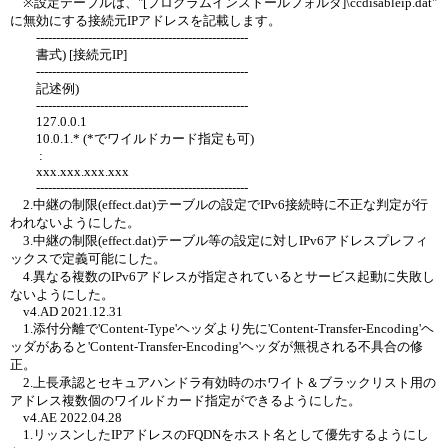
※設定テーブルは、"[プログラムインストールフォルダ]\ccdisableip.dat"
に無効にする接続元IPアドレスを記載します。
-----------------------------------------------------
書式) [接続元IP]
-----------------------------------------------------
記述例)
-----------------------------------------------------
127.0.0.1
10.0.1.* (*でワイルドカード指定も可)
:
xxx.xxx.xxx.xxx
-----------------------------------------------------
2.中継の制限(effect.dat)テーブルの設定でIPv6接続時に不正な判定が行
われないようにした。
3.中継の制限(effect.dat)テーブル等の設定に対しIPv6アドレスプレフィ
ックスで定義可能にした。
4.異なる複数のIPv6アドレスが指定されているとサービス起動に失敗し
ないようにした。
v4.AD 2021.12.31
1.添付分離で'Content-Type'ヘッダより先に'Content-Transfer-Encoding'ヘ
ッダがあると'Content-Transfer-Encoding'ヘッダが無視される不具合の修
正。
2.上長承認とセキュアハンドラ有効時のホワイト＆ブラックリスト用の
アドレス複数個のワイルドカード指定ができるようにした。
v4.AE 2022.04.28
1.リッスンしたIPアドレスのFQDNをホスト名として優先するようにし