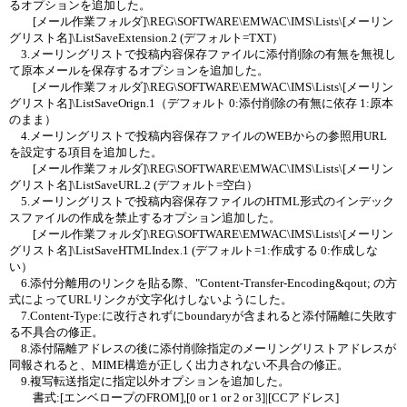
るオプションを追加した。
[メール作業フォルダ]\REG\SOFTWARE\EMWAC\IMS\Lists\[メーリン
グリスト名]\ListSaveExtension.2 (デフォルト=TXT）
3.メーリングリストで投稿内容保存ファイルに添付削除の有無を無視し
て原本メールを保存するオプションを追加した。
[メール作業フォルダ]\REG\SOFTWARE\EMWAC\IMS\Lists\[メーリン
グリスト名]\ListSaveOrign.1（デフォルト 0:添付削除の有無に依存 1:原本
のまま）
4.メーリングリストで投稿内容保存ファイルのWEBからの参照用URL
を設定する項目を追加した。
[メール作業フォルダ]\REG\SOFTWARE\EMWAC\IMS\Lists\[メーリン
グリスト名]\ListSaveURL.2 (デフォルト=空白）
5.メーリングリストで投稿内容保存ファイルのHTML形式のインデック
スファイルの作成を禁止するオプション追加した。
[メール作業フォルダ]\REG\SOFTWARE\EMWAC\IMS\Lists\[メーリン
グリスト名]\ListSaveHTMLIndex.1 (デフォルト=1:作成する 0:作成しな
い）
6.添付分離用のリンクを貼る際、"Content-Transfer-Encoding&qout; の方
式によってURLリンクが文字化けしないようにした。
7.Content-Type:に改行されずにboundaryが含まれると添付隔離に失敗す
る不具合の修正。
8.添付隔離アドレスの後に添付削除指定のメーリングリストアドレスが
同報されると、MIME構造が正しく出力されない不具合の修正。
9.複写転送指定に指定以外オプションを追加した。
書式:[エンベロープのFROM],[0 or 1 or 2 or 3]|[CCアドレス]