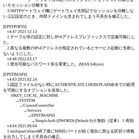
い 0:セッション分離する
3.SMTPゲートウェイ欄にゲートウェイ先明記でセッションを分離しな
い上記設定のとき、内部ドメインも含まれてしまう不具合を修正した。
[EPSTPOP3S]
v4.47 2021.12.13
1.テーブル等の設定に対しIPv6アドレスプレフィックスで定義可能にし
た。
2.異なる複数のIPv6アドレスが指定されているとサービス起動に失敗し
ないようにした。
v4.48 2022.03.17
1.受信可能なパスワード長を変更した。(MAX 64byte)
[EPSTIMAP4]
v4.63 2021.02.24
1.認証ファイルがない時にAUTHENTICATE LOGIN/PLAIN命令での処理
を可能にするオプションを追加した。
HKEY_LOCAL_MACHINE
→SYSTEM
→CurrentControlSet
→Services
→EPSTIMAP4S
→SimpleAuth (DWORD) (Default 0) 0:無効（従来） 1:有効
v4.64 2021.06.04
1.multipart/related終了後にMIMEパートが続く場合に異なる区切り情報
を出力してしまう不具合の修正。