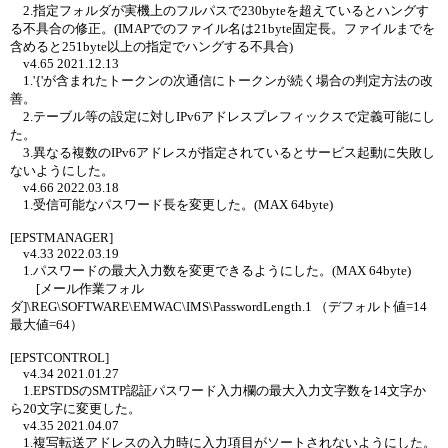
2.指定フォルダが実機上のフルパスで230byteを超えているとハングす
る不具合の修正。(IMAPでのファイル名は21byte固定長。ファイルまでを
含めると251byte以上の指定でハングする不具合)
v4.65 2021.12.13
1.'{'が含まれたトークンの次通信にトークンが続く場合の判定方法の改
善。
2.テーブル等の設定に対しIPv6アドレスプレフィックスで定義可能にし
た。
3.異なる複数のIPv6アドレスが指定されているとサービス起動に失敗し
ないようにした。
v4.66 2022.03.18
1.受信可能なパスワード長を変更した。(MAX 64byte)
[EPSTMANAGER]
v4.33 2022.03.19
1.パスワードの最大入力数を変更できるようにした。(MAX 64byte)
[メール作業フォル
ダ]\REG\SOFTWARE\EMWAC\IMS\PasswordLength.1 （デフォルト値=14
最大値=64）
[EPSTCONTROL]
v4.34 2021.01.27
1.EPSTDSのSMTP認証パスワード入力欄の最大入力文字数を14文字か
ら20文字に変更した。
v4.35 2021.04.07
1.複写転送アドレスの入力時に入力項目がソートされないようにした。