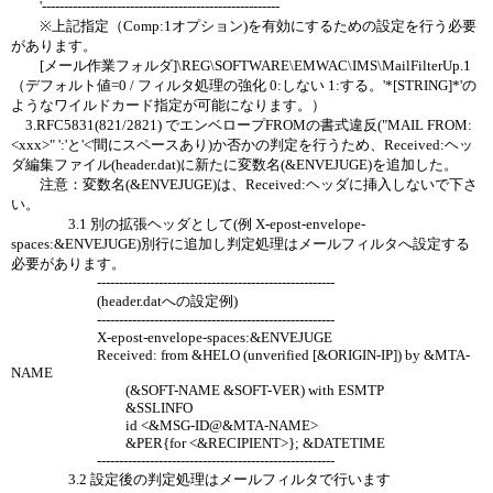
'------------------------------------------------------
※上記指定（Comp:1オプション)を有効にするための設定を行う必要
があります。
[メール作業フォルダ]\REG\SOFTWARE\EMWAC\IMS\MailFilterUp.1
（デフォルト値=0 / フィルタ処理の強化 0:しない 1:する。'*[STRING]*'の
ようなワイルドカード指定が可能になります。）
3.RFC5831(821/2821) でエンベロープFROMの書式違反("MAIL FROM:
<xxx>" ':'と'<'間にスペースあり)か否かの判定を行うため、Received:ヘッ
ダ編集ファイル(header.dat)に新たに変数名(&ENVEJUGE)を追加した。
注意：変数名(&ENVEJUGE)は、Received:ヘッダに挿入しないで下さ
い。
3.1 別の拡張ヘッダとして(例 X-epost-envelope-
spaces:&ENVEJUGE)別行に追加し判定処理はメールフィルタへ設定する
必要があります。
------------------------------------------------------
(header.datへの設定例)
------------------------------------------------------
X-epost-envelope-spaces:&ENVEJUGE
Received: from &HELO (unverified [&ORIGIN-IP]) by &MTA-
NAME
(&SOFT-NAME &SOFT-VER) with ESMTP
&SSLINFO
id <&MSG-ID@&MTA-NAME>
&PER{for <&RECIPIENT>}; &DATETIME
------------------------------------------------------
3.2 設定後の判定処理はメールフィルタで行います