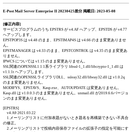
E-Post Mail Server Enterprise II 20230425差分 掲載日: 2023-05-08
[修正内容]
サービスプログラムのうち EPSTRS が v4.AF へアップ、EPSTDS が v4.77
へアップします。
EPSTPOP3S は v4.48 のまま、EPSTIMAP4S は v4.66 のまま変更ありませ
ん。
EPSTMANAGER は v4.33 のまま、EPSTCONTROL は v4.35 のまま変更あ
りません。
IPWCS については v1.15 のまま変更ありません。
SSL関連のOPENSSL1.1.1系ライブラリ libssl-1_1.dll/libcrypto-1_1.dll は
v1.1.1t へアップします。
SSL関連のOPENSSLライブラリDLL、ssleay32.dll/libeay32.dll は v1.0.2q
のまま変更ありません。
MODIFYS、EPSTAVS、Kasp.exe、AUTOUPDATE は変更ありません。
Kasp.dll は v1.0.0.3 のまま変更ありません。unmail.dll が2019.6.6バージョ
ンのまま変更ありません。
[EPSTRS]
v4.A9 2021.03.22
1.メーリングリストに付加表題がないとき題名を再構築できない不具合
の修正。
2.メーリングリストで投稿内容保存ファイルの拡張子の指定を可能にす