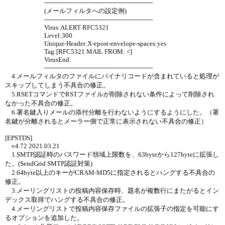
------------------------------------------------------
(メールフィルタへの設定例)
------------------------------------------------------
Virus:ALERT RFC5321
Level:300
Unique-Header:X-epost-envelope-spaces:yes
Tag:[RFC5321 MAIL FROM: <]
VirusEnd:
------------------------------------------------------
4.メールフィルタのファイルにバイナリコードが含まれていると処理が
スキップしてしまう不具合の修正。
5.RSETコマンドでRSTファイルが削除されない条件によって削除され
なかった不具合の修正。
6.署名鍵入りメールの添付分離を行わないようにするようにした。（署
名鍵が分離されるとメーラー側で正常に表示されない不具合の修正）
[EPSTDS]
v4.72 2021.03.21
1.SMTP認証時のパスワード領域上限数を、63byteから127byteに拡張し
た。(SendGrid SMTP認証対策)
2.64byte以上のキーがCRAM-MD5に指定されるとハングする不具合の
修正。
3.メーリングリストの投稿内容保存時、題名が複数行にまたがるとイン
デックス取得でハングする不具合の修正。
4.メーリングリストで投稿内容保存ファイルの拡張子の指定を可能にす
るオプションを追加した。