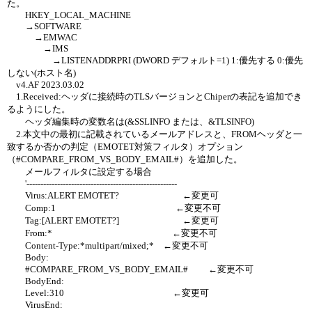
た。
HKEY_LOCAL_MACHINE
→SOFTWARE
→EMWAC
→IMS
→LISTENADDRPRI (DWORD デフォルト=1) 1:優先する 0:優先
しない(ホスト名)
v4.AF 2023.03.02
1.Received:ヘッダに接続時のTLSバージョンとChiperの表記を追加でき
るようにした。
ヘッダ編集時の変数名は(&SSLINFO または、&TLSINFO)
2.本文中の最初に記載されているメールアドレスと、FROMヘッダと一
致するか否かの判定（EMOTET対策フィルタ）オプション
（#COMPARE_FROM_VS_BODY_EMAIL#）を追加した。
メールフィルタに設定する場合
'------------------------------------------------------
Virus:ALERT EMOTET? ←変更可
Comp:1 ←変更不可
Tag:[ALERT EMOTET?] ←変更可
From:* ←変更不可
Content-Type:*multipart/mixed;* ←変更不可
Body:
#COMPARE_FROM_VS_BODY_EMAIL# ←変更不可
BodyEnd:
Level:310 ←変更可
VirusEnd: