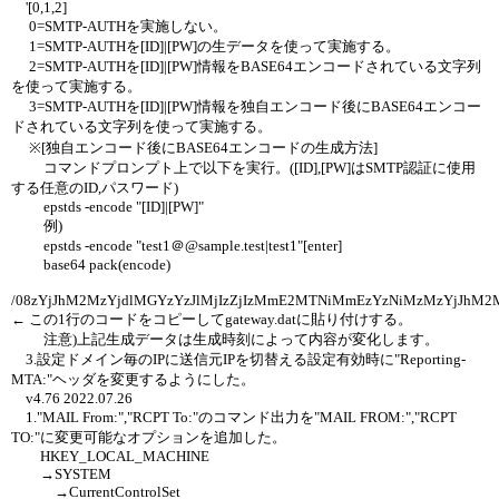
'[0,1,2]
0=SMTP-AUTHを実施しない。
1=SMTP-AUTHを[ID]|[PW]の生データを使って実施する。
2=SMTP-AUTHを[ID]|[PW]情報をBASE64エンコードされている文字列
を使って実施する。
3=SMTP-AUTHを[ID]|[PW]情報を独自エンコード後にBASE64エンコー
ドされている文字列を使って実施する。
※[独自エンコード後にBASE64エンコードの生成方法]
コマンドプロンプト上で以下を実行。([ID],[PW]はSMTP認証に使用
する任意のID,パスワード)
epstds -encode "[ID]|[PW]"
例)
epstds -encode "test1＠@sample.test|test1"[enter]
base64 pack(encode)
/08zYjJhM2MzYjdlMGYzYzJlMjIzZjIzMmE2MTNiMmEzYzNiMzMzYjJhM2M
← この1行のコードをコピーしてgateway.datに貼り付けする。
注意)上記生成データは生成時刻によって内容が変化します。
3.設定ドメイン毎のIPに送信元IPを切替える設定有効時に"Reporting-
MTA:"ヘッダを変更するようにした。
v4.76 2022.07.26
1."MAIL From:","RCPT To:"のコマンド出力を"MAIL FROM:","RCPT
TO:"に変更可能なオプションを追加した。
HKEY_LOCAL_MACHINE
→SYSTEM
→CurrentControlSet