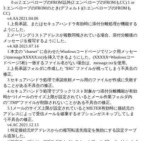
0 or 2:エンベロープのFROM以外(2:エンベロープのFROMもCC) 1 or
3:エンベロープのFROMのとき(デフォルト)(3:エンベロープのFROMも
CC)
v4.AA 2021.04.06
1.上長承認、またはセキュアハンドラ有効時に添付分離処理が機能する
ようにした。
2.メーリングリストアドレスが複数同報されている場合、添付分離後の
メッセージを複写するようにした。
v4.AB 2021.07.14
1.本文の "charset" に合わせたWindowsコードページでリンク用メッセー
ジ(messageXXXXX.txt)を挿入できるようにした。(XXXXX=Windowsコー
ドページ5桁) 一致するファイル名がない場合は、message.txtを使用。
2.上長承認フォルダに作成した "$SG" ファイルが残ってしまう不具合の
修正。
3.セキュアハンドラ処理で承認依頼メール用のファイルが作成に失敗す
ることがある不具合の修正。
4.セキュアハンドラ処理でブラックリスト対象かつ添付分離機能が有効
時かつ1メールのサイズ上限が設定されているとメール作業フォルダ内
の".TMP"ファイルが削除されないことがある不具合の修正。
5.1メールのサイズ上限が設定されているとMILTER有効時に接続元の
アドレスによって受信メールを破棄するオプションがスキップしてしま
う不具合の修正。
v4.AC 2021.12.13
1.特定接続元IPアドレスからの複写転送先指定を無効にする設定テーブ
ル追加した。