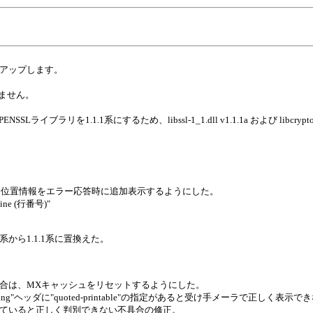
7 へアップします。
ありません。
PENSSLライブラリを1.1.1系にするため、libssl-1_1.dll v1.1.1a および libcrypt
列位置情報をエラー応答時に追加表示するようにした。
 line (行番号)"
2系から1.1.1系に置換えた。
場合は、MXキャッシュをリセットするようにした。
oding"ヘッダに"quoted-printable"の指定があると受け手メーラで正しく表
含まれていると正しく判別できない不具合の修正。