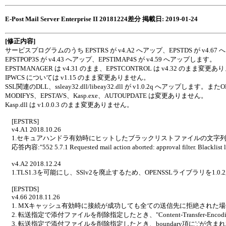
E-Post Mail Server Enterprise II 20181224差分 掲載日: 2019-01-24
[修正内容]
サービスプログラムのうち EPSTRS が v4.A2 へアップ、EPSTDS が v4.6
EPSTPOP3S が v4.43 へアップ、EPSTIMAP4S が v4.59 へアップします。
EPSTMANAGER は v4.31 のまま、EPSTCONTROL は v4.32 のまま変更
IPWCS については v1.15 のまま変更ありません。
SSL関連のDLL、ssleay32.dll/libeay32.dll が v1.0.2q へアップします。またO
MODIFYS、EPSTAVS、Kasp.exe、AUTOUPDATE は変更ありません。
Kasp.dll は v1.0.0.3 のまま変更ありません。
[EPSTRS]
v4.A1 2018.10.26
1.セキュアハンドラ有効時にヒットしたブラックリストファイルの文字
応答内容:"552 5.7.1 Requested mail action aborted: approval filter. Blacklist
v4.A2 2018.12.24
1.TLS1.3を可能にし、SSlv2を廃止するため、OPENSSLライブラリを1.0.
[EPSTDS]
v4.66 2018.11.26
1. MXキャッシュ有効時に接続が成功しても全ての送信先に拒絶された
2. 転送指定で添付ファイルを削除指定したとき、"Content-Transfer-Enc
3. 転送指定で添付ファイルを削除指定したとき、boundary項に':'が