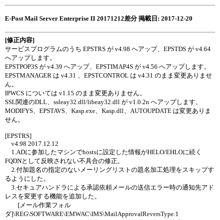
E-Post Mail Server Enterprise II 20171212差分 掲載日: 2017-12-20
[修正内容]
サービスプログラムのうち EPSTRS が v4.98 へアップ、EPSTDS が v4.64
へアップします。
EPSTPOP3S が v4.39 へアップ、EPSTIMAP4S が v4.56 へアップします。
EPSTMANAGER は v4.31 、EPSTCONTROL は v4.31 のまま変更ありませ
ん。
IPWCS については v1.15 のまま変更ありません。
SSL関連のDLL、ssleay32.dll/libeay32.dll が v1.0.2n へアップします。
MODIFYS、EPSTAVS、Kasp.exe、Kasp.dll、AUTOUPDATE は変更ありま
せん。
[EPSTRS]
v4.98 2017.12.12
1.ADに参加したマシンでhostsに設定した情報がHELO/EHLOに続く
FQDNとして反映されない不具合の修正。
2.付加題名の指定のないメーリングリストの題名加工処理をスキップす
るようにした。
3.セキュアハンドラによる承認依頼メールの送信エラー時の通知先アド
レスを変更する機能を追加した。
[メール作業フォル
ダ]\REG\SOFTWARE\EMWAC\IMS\MailApprovalReversType.1