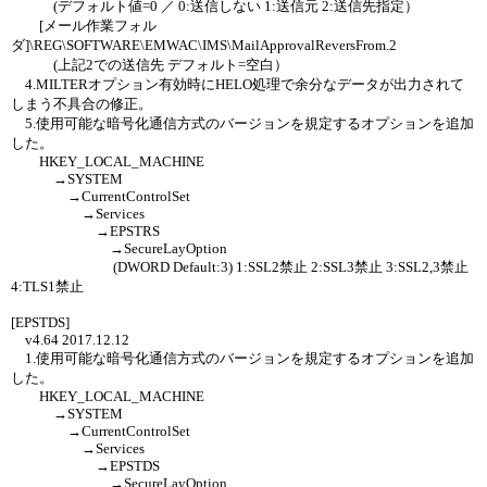
(デフォルト値=0 ／ 0:送信しない 1:送信元 2:送信先指定）
[メール作業フォル
ダ]\REG\SOFTWARE\EMWAC\IMS\MailApprovalReversFrom.2
(上記2での送信先 デフォルト=空白）
4.MILTERオプション有効時にHELO処理で余分なデータが出力されて
しまう不具合の修正。
5.使用可能な暗号化通信方式のバージョンを規定するオプションを追加
した。
HKEY_LOCAL_MACHINE
→SYSTEM
→CurrentControlSet
→Services
→EPSTRS
→SecureLayOption
(DWORD Default:3) 1:SSL2禁止 2:SSL3禁止 3:SSL2,3禁止
4:TLS1禁止
[EPSTDS]
v4.64 2017.12.12
1.使用可能な暗号化通信方式のバージョンを規定するオプションを追加
した。
HKEY_LOCAL_MACHINE
→SYSTEM
→CurrentControlSet
→Services
→EPSTDS
→SecureLayOption