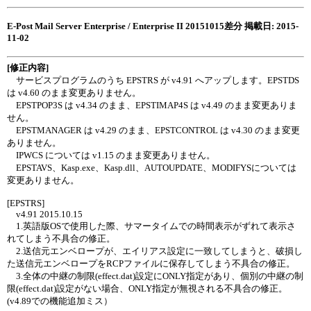
E-Post Mail Server Enterprise / Enterprise II 20151015差分 掲載日: 2015-
11-02
[修正内容]
サービスプログラムのうち EPSTRS が v4.91 へアップします。EPSTDS
は v4.60 のまま変更ありません。
EPSTPOP3S は v4.34 のまま、EPSTIMAP4S は v4.49 のまま変更ありま
せん。
EPSTMANAGER は v4.29 のまま、EPSTCONTROL は v4.30 のまま変更
ありません。
IPWCS については v1.15 のまま変更ありません。
EPSTAVS、Kasp.exe、Kasp.dll、AUTOUPDATE、MODIFYSについては
変更ありません。
[EPSTRS]
v4.91 2015.10.15
1.英語版OSで使用した際、サマータイムでの時間表示がずれて表示さ
れてしまう不具合の修正。
2.送信元エンベロープが、エイリアス設定に一致してしまうと、破損し
た送信元エンベロープをRCPファイルに保存してしまう不具合の修正。
3.全体の中継の制限(effect.dat)設定にONLY指定があり、個別の中継の制
限(effect.dat)設定がない場合、ONLY指定が無視される不具合の修正。
(v4.89での機能追加ミス）