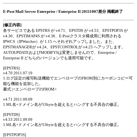
E-Post Mail Server Enterprise / Enterprise II 20111007差分 掲載終了
[修正内容]
各サービスである EPSTRS が v4.71、EPSTDS が v4.53、EPSTPOP3S が
v4.30、EPSTIMAP4S が v4.38、E-Postクラスタ構成用に利用される
IPWCS（IPWatcher）が 1.15 へそれぞれアップしました。また、
EPSTMANAGERが v4.24、EPSTCONTROLが v4.25 へアップします。
AUTOUPDATEおよびMODIFYSは変更しませんので、Enterprise /
Enterprise II どちらのバージョンでも適用可能です。
[EPSTRS]
v4.70 2011.07.19
1.ログ設定の複写転送機能でエンベロープのFROM別にカーボンコピー可
能な機能を追加した。
書式:
|<エンベロープのFROM>
v4.71 2011.09.09
1.ML名+ドメイン名が53byteを超えるとハングする不具合の修正。
[EPSTDS]
v4.53 2011.09.09
1.ML名+ドメイン名が53byteを超えるとハングする不具合の修正。
[EPSTPOP3S]