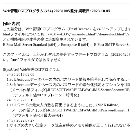
Web管理CGIプログラム (x64) 20231005差分 掲載日: 2023-10-05
[修正内容]
この差分は、Web管理CGIプログラム（EpstUser.exe）をv4.38へアップし
htmlファイルについても、v4.31-v4.33で"usr-index.html","dom-select.html","con-loglist
どが機能強化や改善の度に追加変更されています。
E-Post Mail Server Standard (x64) ／Enterprise II (x64) 、E-Post SMTP 
このファイルは、上記それぞれの差分アップデートプログラム（20230425差分
い。"\ms" フォルダではありません。
[EpstUser] Web管理CGIプログラム
v4.35 2019.02.09
1.Soft Accountデータベース内のパスワード情報を暗号化して保存す
2.Soft Accountデータベース内のパスワードの暗号化指定オプションを
[メール作業フォルダ]\REG\SOFTWARE\EMWAC\IMS\SecureAccountDB
（デフォルト値=0 / 0:プレーン 1:暗号化）
v4.36 2022.03.19
1.パスワードの最大入力数を変更できるようにした。(MAX 64byte)
[メール作業フォルダ]\REG\SOFTWARE\EMWAC\IMS\PasswordLength.1
（デフォルト値=14 最大値=64）
v4.37 2022.07.27
1.サイズの大きい設定データ読込み時のメモリ確保が正しく行われない