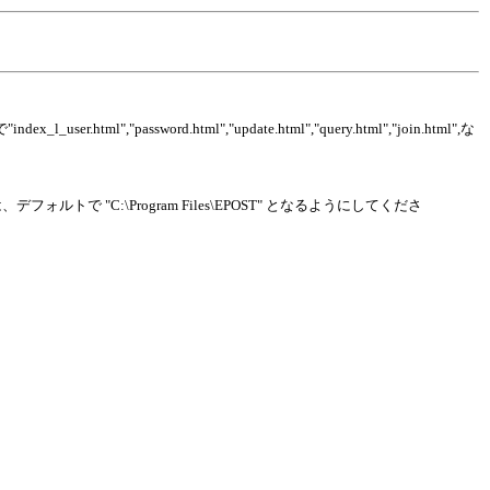
dex_l_user.html","password.html","update.html","query.html","join.html",な
"C:\Program Files\EPOST" となるようにしてくださ