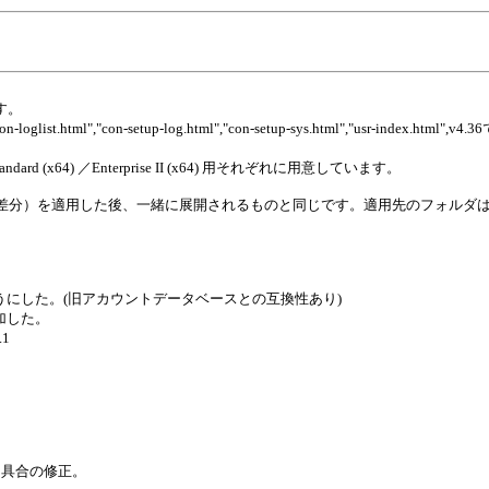
ます。
.html","con-setup-log.html","con-setup-sys.html","usr-index.html",v4.36で"in
Server Standard (x64) ／Enterprise II (x64) 用それぞれに用意しています。
）を適用した後、一緒に展開されるものと同じです。適用先のフォルダは、デフォルトで 
るようにした。(旧アカウントデータベースとの互換性あり)
追加した。
.1
不具合の修正。