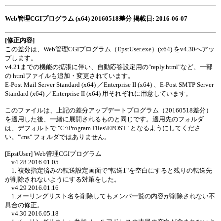
Web管理CGIプログラム (x64) 20160518差分 掲載日: 2016-06-07
[修正内容]
この差分は、Web管理CGIプログラム（EpstUser.exe）(x64) をv4.30へアッ
プします。
v4.21までの機能の拡張に伴い、自動応答設定用の"reply.html"など、一部
の htmlファイルも追加・変更されています。
E-Post Mail Server Standard (x64) ／Enterprise II (x64) 、E-Post SMTP Server
Standard (x64) ／Enterprise II (x64) 用それぞれに用意しています。
このファイルは、上記の差分アップデートプログラム（20160518差分）
を適用した後、一緒に展開されるものと同じです。適用先のフォルダ
は、デフォルトで "C:\Program Files\EPOST" となるようにしてくださ
い。"\ms" フォルダではありません。
[EpstUser] Web管理CGIプログラム
v4.28 2016.01.05
1. 複数指定済みの転送設定画面で"転送1"を空白にすると残りの転送先
が削除されないようにする対策をした。
v4.29 2016.01.16
1.メーリングリスト名を削除してもメンバ一覧の内容が削除されない不
具合の修正。
v4.30 2016.05.18