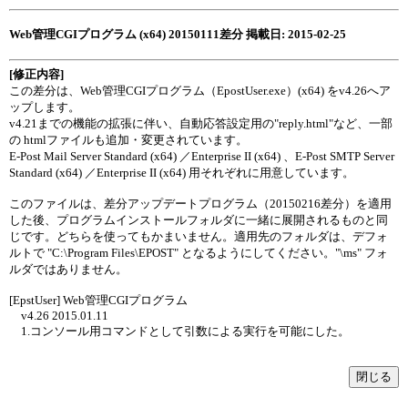
Web管理CGIプログラム (x64) 20150111差分 掲載日: 2015-02-25
[修正内容]
この差分は、Web管理CGIプログラム（EpostUser.exe）(x64) をv4.26へア
ップします。
v4.21までの機能の拡張に伴い、自動応答設定用の"reply.html"など、一部
の htmlファイルも追加・変更されています。
E-Post Mail Server Standard (x64) ／Enterprise II (x64) 、E-Post SMTP Server
Standard (x64) ／Enterprise II (x64) 用それぞれに用意しています。
このファイルは、差分アップデートプログラム（20150216差分）を適用
した後、プログラムインストールフォルダに一緒に展開されるものと同
じです。どちらを使ってもかまいません。適用先のフォルダは、デフォ
ルトで "C:\Program Files\EPOST" となるようにしてください。"\ms" フォ
ルダではありません。
[EpstUser] Web管理CGIプログラム
v4.26 2015.01.11
1.コンソール用コマンドとして引数による実行を可能にした。