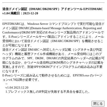
送信ドメイン認証（DMARC/DKIM/SPF）アドオンツール EPSTDMARC
v1.04 掲載日：2023-12-20
EPSTDMARCは、Windows Server コマンドプロンプトで実行可能な送信ド
メイン認証 DMARC(Domain-based Message Authentication, Reporting and
Conformance)/DKIM/SPF 対応のE-Postシリーズ製品用のアドオンツールで
す。E-Postシリーズメールサーバ製品にアドインすることにより、メール
受領時において送信ドメイン認証（DMARC/DKIM/SPF）を機能させるこ
とが可能になります。
送信ドメイン認証 DMARC へ対応したヘッダ記載（シグネチャ及び判定
ヘッダ）機能と履歴ファイル作成機能があり、メール受信時にはこのプ
ログラムのみで、SPF、DKIM、DMARCの判定結果のヘッダへの記載が可
能になるほか、かつメール送信時はDKIM用のシグネチャヘッダの記載を
実施しますので、別途SPFやDKIMアドインプログラムの組み込みは不要
になります。
E-Postシリーズに組み込んで動作させるためには、EPSTRS.exe のバージ
ョンv4.78以降が必要です。
--
v1.04 2023.12.20
1.プレフィックス無しのIP判定が失敗する不具合を修正した。