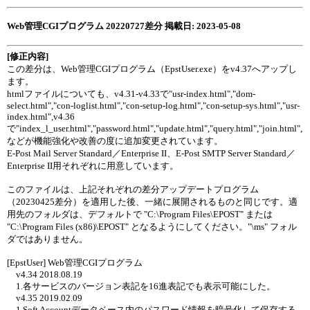
Web管理CGIプログラム 20220727差分 掲載日: 2023-05-08
[修正内容]
この差分は、Web管理CGIプログラム（EpstUser.exe）をv4.37へアップし
ます。
htmlファイルについても、v4.31-v4.33で"usr-index.html","dom-
select.html","con-loglist.html","con-setup-log.html","con-setup-sys.html","usr-
index.html",v4.36
で"index_l_user.html","password.html","update.html","query.html","join.html",
などが機能強化や改善の度に追加変更されています。
E-Post Mail Server Standard／Enterprise II、E-Post SMTP Server Standard／
Enterprise II用それぞれに用意しています。
このファイルは、上記それぞれの差分アップデートプログラム
（20230425差分）を適用した後、一緒に展開されるものと同じです。適
用先のフォルダは、デフォルトで "C:\Program Files\EPOST" または
"C:\Program Files (x86)\EPOST" となるようにしてください。"\ms" フォル
ダではありません。
[EpstUser] Web管理CGIプログラム
v4.34 2018.08.19
1.各サービスのバージョン表記を16進表記でも表示可能にした。
v4.35 2019.02.09
1.Soft Accountデータベース内のパスワード情報を暗号化して保存する