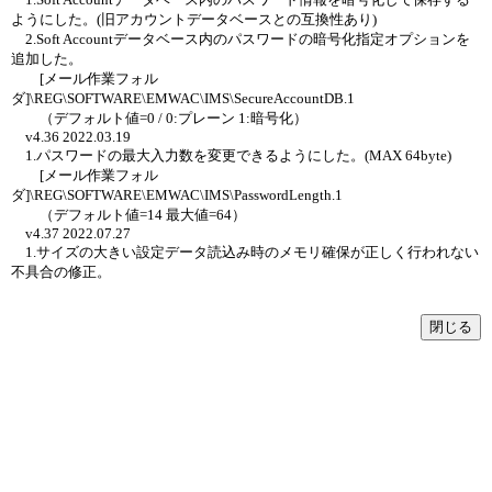
ようにした。(旧アカウントデータベースとの互換性あり)
2.Soft Accountデータベース内のパスワードの暗号化指定オプションを
追加した。
[メール作業フォル
ダ]\REG\SOFTWARE\EMWAC\IMS\SecureAccountDB.1
（デフォルト値=0 / 0:プレーン 1:暗号化）
v4.36 2022.03.19
1.パスワードの最大入力数を変更できるようにした。(MAX 64byte)
[メール作業フォル
ダ]\REG\SOFTWARE\EMWAC\IMS\PasswordLength.1
（デフォルト値=14 最大値=64）
v4.37 2022.07.27
1.サイズの大きい設定データ読込み時のメモリ確保が正しく行われない
不具合の修正。