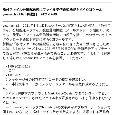
添付ファイル分離配送後にファイル受信通知機能を担うCGIツール
getattach v1.02b 掲載日：2021-07-09
getattach は、2021年4月にE-Postシリーズに実装された新機能、「添付フ
ァイル分離配送＆ファイル受信通知機能〔メールストレージ機能〕」の
うち、後半の「ファイル受信通知機能」の役目を担い、Webサーバからの
ダウンロード通知を有効にするCGIツールです。
新機能「添付ファイル分離配送」と組み合わせて完全に動作させるため
には、E-Postシリーズ本体に2021年7月30日公開の最新差分アップデート
である20210726差分が適用済みであることが必要です。くわしくは解凍
して得られる readme.txt ファイルを参照してください。
v1.00 2021.03.19
1.公開
v1.01 2021.05.25
1.メッセージ分の保存時文字コードの指定を追加した。
2.日本語文字コード別にメッセージファイルを複数作成するようにし
た。
3.MS-IE10以前のブラウザとMAC OS XのSafariでダウンロードすると
MIME-Bエンコードされたファイル名が変換されないまま保存されないよ
うにした。
4.Content-Type:ヘッダのboundary=の文字列がダブルコーテーションで
囲まれていないと、添付ファイル数が複数あるように表示される不具合