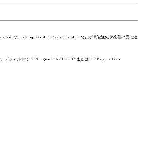
-log.html","con-setup-sys.html","usr-index.html"などが機能強化や改善の度に追
ram Files\EPOST" または "C:\Program Files