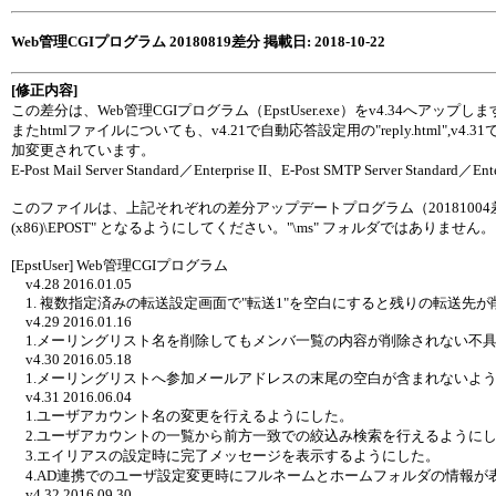
Web管理CGIプログラム 20180819差分 掲載日: 2018-10-22
[修正内容]
この差分は、Web管理CGIプログラム（EpstUser.exe）をv4.34へアップし
またhtmlファイルについても、v4.21で自動応答設定用の"reply.html",v4.31で"usr-index.h
加変更されています。
E-Post Mail Server Standard／Enterprise II、E-Post SMTP Server St
このファイルは、上記それぞれの差分アップデートプログラム（20181004差分）を適用
(x86)\EPOST" となるようにしてください。"\ms" フォルダではありません。
[EpstUser] Web管理CGIプログラム
v4.28 2016.01.05
1. 複数指定済みの転送設定画面で"転送1"を空白にすると残りの転送先
v4.29 2016.01.16
1.メーリングリスト名を削除してもメンバ一覧の内容が削除されない不
v4.30 2016.05.18
1.メーリングリストへ参加メールアドレスの末尾の空白が含まれないよ
v4.31 2016.06.04
1.ユーザアカウント名の変更を行えるようにした。
2.ユーザアカウントの一覧から前方一致での絞込み検索を行えるように
3.エイリアスの設定時に完了メッセージを表示するようにした。
4.AD連携でのユーザ設定変更時にフルネームとホームフォルダの情報が
v4.32 2016.09.30