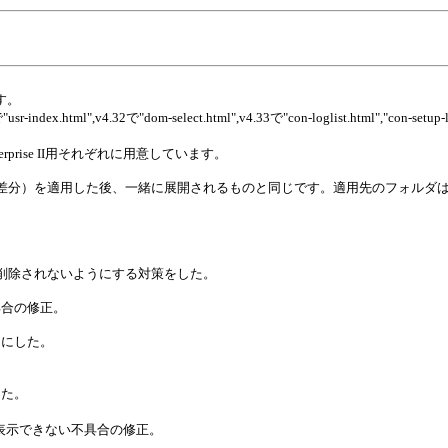
ます。
tml",v4.32で"dom-select.html",v4.33で"con-loglist.html","con-setup
andard／Enterprise II用それぞれに用意しています。
した後、一緒に展開されるものと同じです。適用先のフォルダは、デフォルトで "C:\Prog
が削除されないようにする対策をした。
具合の修正。
うにした。
した。
表示できない不具合の修正。