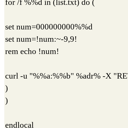
for /f %%d in (list.txt) do (
set num=000000000%%d
set num=!num:~-9,9!
rem echo !num!
curl -u "%%a:%%b" %adr% -X "
)
)
endlocal