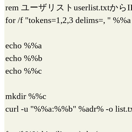
rem ユーザリストuserlist.tx
for /f "tokens=1,2,3 delims=, " %%a i
echo %%a
echo %%b
echo %%c
mkdir %%c
curl -u "%%a:%%b" %adr% -o list.t