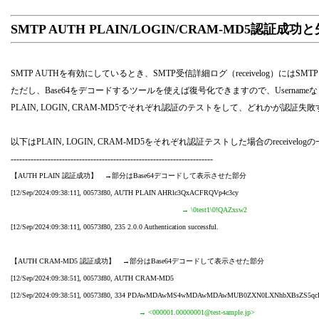
SMTP AUTH PLAIN/LOGIN/CRAM-MD5認証
SMTP AUTHを有効にしているとき、SMTP受信詳細ログ（receivelog）には
ただし、Base64をデコードするツールを使えば復号化できますので、Usernam
PLAIN, LOGIN, CRAM-MD5でそれぞれ認証のテストをして、どれか
以下はPLAIN, LOGIN, CRAM-MD5をそれぞれ認証テストした場合のreceivelo
-----------------------------------------------------------------------
【AUTH PLAIN 認証成功】 →部分はBase64デコードして表示させた部分
[12/Sep/2024:09:38:11], 00573f80, AUTH PLAIN AHRlc3QxACFRQVp4c3cy
→ \0test1\0!QAZxsw2
[12/Sep/2024:09:38:11], 00573f80, 235 2.0.0 Authentication successful.
【AUTH CRAM-MD5 認証成功】 →部分はBase64デコードして表示させた部分
[12/Sep/2024:09:38:51], 00573f80, AUTH CRAM-MD5
[12/Sep/2024:09:38:51], 00573f80, 334 PDAwMDAwMS4wMDAwMDAwMUB0ZXN0LXNhbXBsZS5qc
→ <000001.00000001@test-sample.jp>