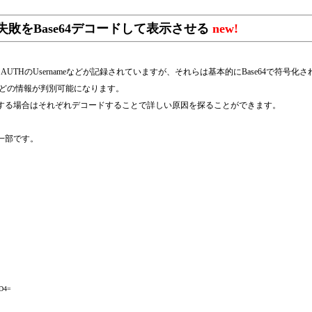
成功と失敗をBase64デコードして表示させる
new!
SMTP AUTHのUsernameなどが記録されていますが、それらは基本的にBase64で
eなどの情報が判別可能になります。
が認証失敗する場合はそれぞれデコードすることで詳しい原因を探ることができます。
gの一部です。
D4=