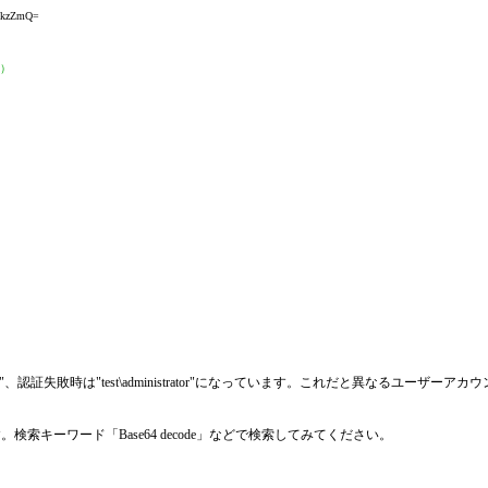
TkzZmQ=
ド）
、認証失敗時は"test\administrator"になっています。これだと異なるユーザ
索キーワード「Base64 decode」などで検索してみてください。