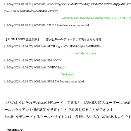
[12/Sep/2024:09:38:51], 00573f80, dGVzdDEgODBjYmM4YTYxMzQ2YTMzZWU5ZTNmNjQ4MGJjO
["test1 80cbc8a61346a33ee9e3f6480bc993fd"]
→ test1 80cbc8a61346a33ee9e3f6480bc993fd（※パスワー
[12/Sep/2024:09:38:51], 00573f80, 235 2.0.0 Authentication successful.
【AUTH LOGIN 認証失敗】 →部分はBase64デコードして表示させた部分
[12/Sep/2024:10:04:07], 00621ba0, AUTH login dGVzdFxhZG1pbmlzdHJhdG9y
→ test\administrator
[12/Sep/2024:10:04:07], 00621ba0, 334 LOGIN
[12/Sep/2024:10:04:07], 00621ba0, IVFBWnhzdzI=
→ !QAZxsw2
[12/Sep/2024:10:04:07], 00621ba0, 535 5.7.0 Authentication failed.
-----------------------------------------------------------------------
上記のようにそれぞれbase64デコードして見ると、認証成功時のユーザーは"test1"
ールクライアント側の設定を見直すことで原因を探ることができます。
Base64 をデコードするツールやサイトには、各種いろいろなものがあるようです。検
（関連FAQ）