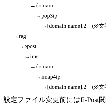
→domain
→pop3ip
→[domain name].2 (※文
→reg
→epost
→ims
→domain
→imap4ip
→[domain name].2 (※文
設定ファイル変更前にはE-Pos