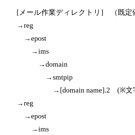
[メール作業ディレクトリ] （既定値 /var
→reg
→epost
→ims
→domain
→smtpip
→[domain name].2 (※文
→reg
→epost
→ims