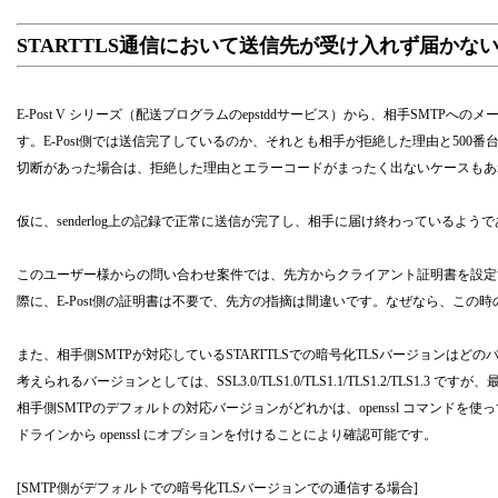
STARTTLS通信において送信先が受け入れず届かな
E-Post V シリーズ（配送プログラムのepstddサービス）から、相手SMTPへ
す。E-Post側では送信完了しているのか、それとも相手が拒絶した理由と50
切断があった場合は、拒絶した理由とエラーコードがまったく出ないケースもあれば、s
仮に、senderlog上の記録で正常に送信が完了し、相手に届け終わっている
このユーザー様からの問い合わせ案件では、先方からクライアント証明書を設定すべきだ
際に、E-Post側の証明書は不要で、先方の指摘は間違いです。なぜなら、この時
また、相手側SMTPが対応しているSTARTTLSでの暗号化TLSバージョンは
考えられるバージョンとしては、SSL3.0/TLS1.0/TLS1.1/TLS1.2/TL
相手側SMTPのデフォルトの対応バージョンがどれかは、openssl コマンドを使って
ドラインから openssl にオプションを付けることにより確認可能です。
[SMTP側がデフォルトでの暗号化TLSバージョンでの通信する場合]