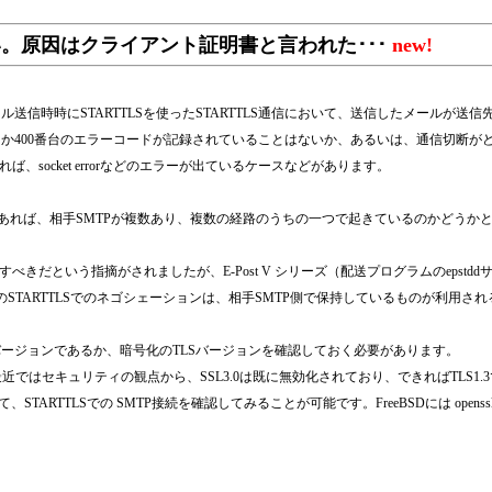
い。原因はクライアント証明書と言われた･･･
new!
のメール送信時時にSTARTTLSを使ったSTARTTLS通信において、送信したメールが送
0番台か400番台のエラーコードが記録されていることはないか、あるいは、通信切
ocket errorなどのエラーが出ているケースなどがあります。
ようであれば、相手SMTPが複数あり、複数の経路のうちの一つで起きているのかどう
という指摘がされましたが、E-Post V シリーズ（配送プログラムのepstddサ
のSTARTTLSでのネゴシェーションは、相手SMTP側で保持しているものが利用さ
どのバージョンであるか、暗号化のTLSバージョンを確認しておく必要があります。
S1.3 ですが、最近ではセキュリティの観点から、SSL3.0は既に無効化されており、できれば
、STARTTLSでの SMTP接続を確認してみることが可能です。FreeBSDには ope