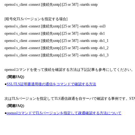
openssl s_client -connect [接続先smtp]:[25 or 587] -starttls smtp
[暗号化TLSバージョンを指定する場合]
openssl s_client -connect [接続先smtp]:[25 or 587] -starttls smtp -ssl3
openssl s_client -connect [接続先smtp]:[25 or 587] -starttls smtp -tls1
openssl s_client -connect [接続先smtp]:[25 or 587] -starttls smtp -tls1_1
openssl s_client -connect [接続先smtp]:[25 or 587] -starttls smtp -tls1_2
openssl s_client -connect [接続先smtp]:[25 or 587] -starttls smtp -tls1_3
opensslコマンドを使って接続を確認する方法は下記記事も参考にしてくだ
（関連FAQ）
●
SSL/TLS証明書適用後の通信をコマンドで確認する方法
次はTLSバージョンを指定してTLS通信疎通を自サーバで確認する事例です。STA
（関連FAQ）
●
opensslコマンドでTLSバージョンを指定して疎通確認する方法について