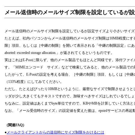
メール送信時のメールサイズ制限を設定しているが
メール送信時のメールサイズ制限を設定しているが設定サイズより小さいサイズ
たとえば、社内パソコンからメール送信時のメールサイズ制限は10MB程度にす
限］項目、もしくは［中継の制限］を開いて表示される「中継の制限設定」にある「メール受信時
aborted: exceeded storage allocation.」が返されてくるというものです。
実はこれはE-Postに限らず、他のメール製品でもほとんど同様です。添付ファ
す。「MIMEエンコード サイズ」などで検索してみると、他のメール製品で
したがって、E-Postの設定を考える場合、［中継の制限］項目、もしくは［
（133%程度）にしてみてください。
ただし、たとえばぴったり10MBというように、厳密なサイズで制限させよう
ッダが少し大きくてもテキストですので、加味すべきサイズはしれているでしょ
ちなみに、設定値はあくまでbyte単位ですので、KBやMBを計算していく方法と
なお、「メール受信時のサイズ」の設定値を変えた後は、epstrdサービスの再
（関連FAQ）
●
メールクライアントからの送信時にサイズ制限をかけるには