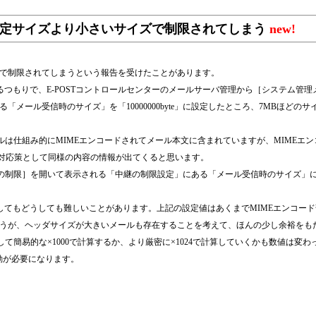
設定サイズより小さいサイズで制限されてしまう
new!
で制限されてしまうという報告を受けたことがあります。
るつもりで、E-POSTコントロールセンターのメールサーバ管理から［システム管
のサイズ」を「10000000byte」に設定したところ、7MBほどのサイズを越えるメール送
イルは仕組み的にMIMEエンコードされてメール本文に含まれていますが、MIMEエ
の対応策として同様の内容の情報が出てくると思います。
中継の制限］を開いて表示される「中継の制限設定」にある「メール受信時のサイズ
としてもどうしても難しいことがあります。上記の設定値はあくまでMIMEエンコー
うが、ヘッダサイズが大きいメールも存在することを考えて、ほんの少し余裕をも
して簡易的な×1000で計算するか、より厳密に×1024で計算していくかも数値は
起動が必要になります。