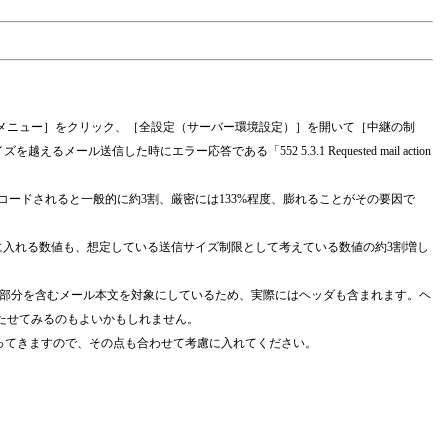
理メニュー］をクリック、［全設定（サーバー環境設定）］を開いて［中継の制
信した時にエラー応答である「552 5.3.1 Requested mail action
ンコードされると一般的に約3割、厳密には133%程度、膨れることがその要因で
」に入れる数値も、想定している送信サイズ制限として考えている数値の約3割増し
ド部分を含むメール本文を対象にしているため、実際にはヘッダも含まれます。ヘ
たせてみるのもよいかもしれません。
変わってきますので、その点も合わせて考慮に入れてください。